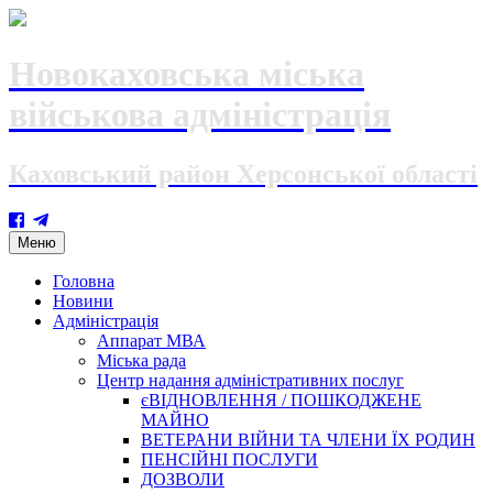
Новокаховська міська
військова адміністрація
Каховський район Херсонської області
Skip
Меню
to
content
Головна
Новини
Адміністрація
Аппарат МВА
Міська рада
Центр надання адміністративних послуг
єВІДНОВЛЕННЯ / ПОШКОДЖЕНЕ
МАЙНО
ВЕТЕРАНИ ВІЙНИ ТА ЧЛЕНИ ЇХ РОДИН
ПЕНСІЙНІ ПОСЛУГИ
ДОЗВОЛИ