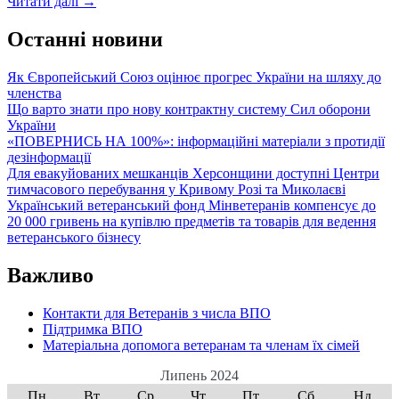
Тур
Читати далі
→
де
Франс
Останні новини
Україна
–
Як Європейський Союз оцінює прогрес України на шляху до
членства
благодійна
Що варто знати про нову контрактну систему Сил оборони
велогонка
України
на
«ПОВЕРНИСЬ НА 100%»: інформаційні матеріали з протидії
підтримку
дезінформації
переселенців
Для евакуйованих мешканців Херсонщини доступні Центри
з
тимчасового перебування у Кривому Розі та Миколаєві
Херсонщини
Український ветеранський фонд Мінветеранів компенсує до
20 000 гривень на купівлю предметів та товарів для ведення
ветеранського бізнесу
Важливо
Контакти для Ветеранів з числа ВПО
Підтримка ВПО
Матеріальна допомога ветеранам та членам їх сімей
Липень 2024
Пн
Вт
Ср
Чт
Пт
Сб
Нд