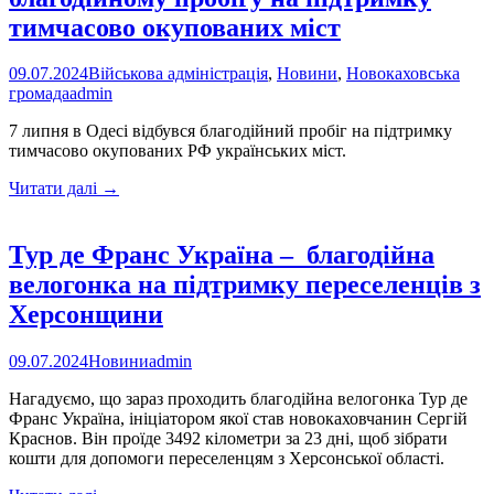
тимчасово окупованих міст
09.07.2024
Військова адміністрація
,
Новини
,
Новокаховська
громада
admin
7 липня в Одесі відбувся благодійний пробіг на підтримку
тимчасово окупованих РФ українських міст.
Новокаховська
Читати далі
→
МВА
взяла
участь
Тур де Франс Україна – благодійна
у
велогонка на підтримку переселенців з
благодійному
пробігу
Херсонщини
на
підтримку
09.07.2024
Новини
admin
тимчасово
окупованих
Нагадуємо, що зараз проходить благодійна велогонка Тур де
міст
Франс Україна, ініціатором якої став новокаховчанин Сергій
Краснов. Він проїде 3492 кілометри за 23 дні, щоб зібрати
кошти для допомоги переселенцям з Херсонської області.