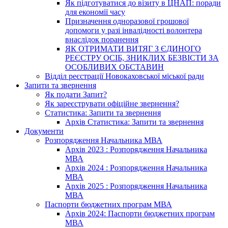
Як підготуватися до візиту в ЦНАП: поради
для економії часу
Призначення одноразової грошової
допомоги у разі інвалідності волонтера
внаслідок поранення
ЯК ОТРИМАТИ ВИТЯГ З ЄДИНОГО
РЕЄСТРУ ОСІБ, ЗНИКЛИХ БЕЗВІСТИ ЗА
ОСОБЛИВИХ ОБСТАВИН
Відділ реєстрації Новокаховської міської ради
Запити та звернення
Як подати Запит?
Як зареєструвати офіційне звернення?
Статистика: Запити та звернення
Архів Статистика: Запити та звернення
Документи
Розпорядження Начальника МВА
Архів 2023 : Розпорядження Начальника
МВА
Архів 2024 : Розпорядження Начальника
МВА
Архів 2025 : Розпорядження Начальника
МВА
Паспорти бюджетних програм МВА
Архів 2024: Паспорти бюджетних програм
МВА