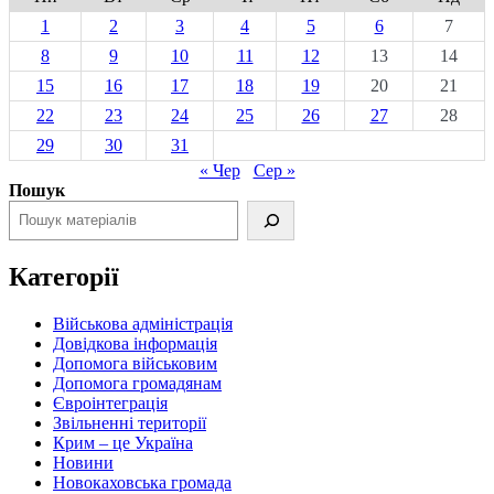
1
2
3
4
5
6
7
8
9
10
11
12
13
14
15
16
17
18
19
20
21
22
23
24
25
26
27
28
29
30
31
« Чер
Сер »
Пошук
Категорії
Військова адміністрація
Довідкова інформація
Допомога військовим
Допомога громадянам
Євроінтеграція
Звільненні території
Крим – це Україна
Новини
Новокаховська громада