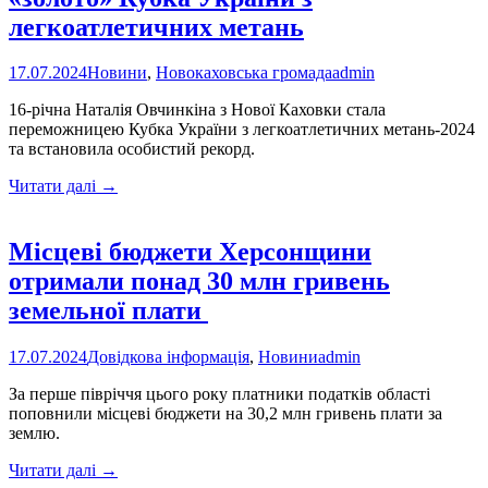
легкоатлетичних метань
17.07.2024
Новини
,
Новокаховська громада
admin
16-річна Наталія Овчинкіна з Нової Каховки стала
переможницею Кубка України з легкоатлетичних метань-2024
та встановила особистий рекорд.
Юна
Читати далі
→
новокаховчанка
виборола
«золото»
Місцеві бюджети Херсонщини
Кубка
отримали понад 30 млн гривень
України
з
земельної плати
легкоатлетичних
метань
17.07.2024
Довідкова інформація
,
Новини
admin
За перше півріччя цього року платники податків області
поповнили місцеві бюджети на 30,2 млн гривень плати за
землю.
Місцеві
Читати далі
→