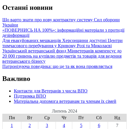
бюджети
Херсонщини
Останні новини
отримали
понад
Що варто знати про нову контрактну систему Сил оборони
30
України
млн
«ПОВЕРНИСЬ НА 100%»: інформаційні матеріали з протидії
гривень
дезінформації
земельної
Для евакуйованих мешканців Херсонщини доступні Центри
плати
тимчасового перебування у Кривому Розі та Миколаєві
Український ветеранський фонд Мінветеранів компенсує до
20 000 гривень на купівлю предметів та товарів для ведення
ветеранського бізнесу
Патронізуюча поведінка: що це та як вона проявляється
Важливо
Контакти для Ветеранів з числа ВПО
Підтримка ВПО
Матеріальна допомога ветеранам та членам їх сімей
Липень 2024
Пн
Вт
Ср
Чт
Пт
Сб
Нд
1
2
3
4
5
6
7