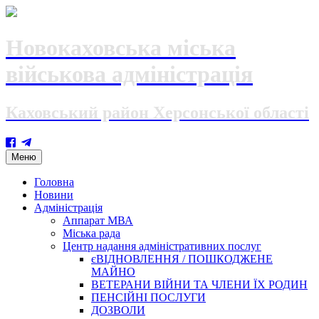
Новокаховська міська
військова адміністрація
Каховський район Херсонської області
Skip
Меню
to
content
Головна
Новини
Адміністрація
Аппарат МВА
Міська рада
Центр надання адміністративних послуг
єВІДНОВЛЕННЯ / ПОШКОДЖЕНЕ
МАЙНО
ВЕТЕРАНИ ВІЙНИ ТА ЧЛЕНИ ЇХ РОДИН
ПЕНСІЙНІ ПОСЛУГИ
ДОЗВОЛИ