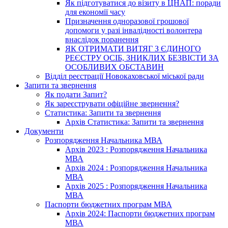
Як підготуватися до візиту в ЦНАП: поради
для економії часу
Призначення одноразової грошової
допомоги у разі інвалідності волонтера
внаслідок поранення
ЯК ОТРИМАТИ ВИТЯГ З ЄДИНОГО
РЕЄСТРУ ОСІБ, ЗНИКЛИХ БЕЗВІСТИ ЗА
ОСОБЛИВИХ ОБСТАВИН
Відділ реєстрації Новокаховської міської ради
Запити та звернення
Як подати Запит?
Як зареєструвати офіційне звернення?
Статистика: Запити та звернення
Архів Статистика: Запити та звернення
Документи
Розпорядження Начальника МВА
Архів 2023 : Розпорядження Начальника
МВА
Архів 2024 : Розпорядження Начальника
МВА
Архів 2025 : Розпорядження Начальника
МВА
Паспорти бюджетних програм МВА
Архів 2024: Паспорти бюджетних програм
МВА