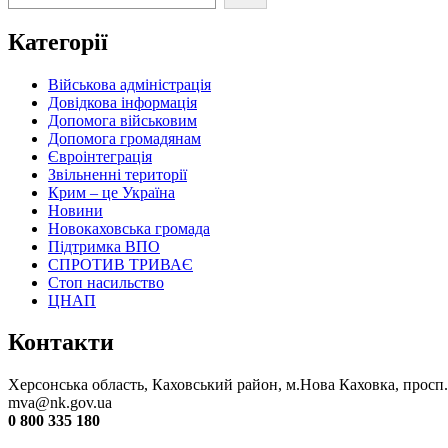
Категорії
Військова адміністрація
Довідкова інформація
Допомога військовим
Допомога громадянам
Євроінтеграція
Звільненні території
Крим – це Україна
Новини
Новокаховська громада
Підтримка ВПО
СПРОТИВ ТРИВАЄ
Стоп насильство
ЦНАП
Контакти
Херсонська область, Каховський район, м.Нова Каховка, просп
mva@nk.gov.ua
0 800 335 180