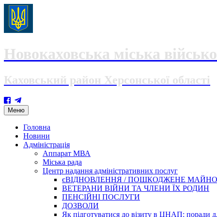
Новокаховська міська військо
Каховський район Херсонської області
Skip
Меню
to
content
Головна
Новини
Адміністрація
Аппарат МВА
Міська рада
Центр надання адміністративних послуг
єВІДНОВЛЕННЯ / ПОШКОДЖЕНЕ МАЙН
ВЕТЕРАНИ ВІЙНИ ТА ЧЛЕНИ ЇХ РОДИН
ПЕНСІЙНІ ПОСЛУГИ
ДОЗВОЛИ
Як підготуватися до візиту в ЦНАП: поради дл