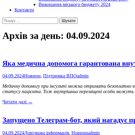
Виконання міського бюджету 2024
Контакти
Пошук:
Архів за день: 04.09.2024
Яка медична допомога гарантована вну
04.09.2024
Новини
,
Підтримка ВПО
admin
Медичну допомогу при інсульті можна отримати безоплатно в 22
статусу пацієнта. Тож внутрішньо переміщені особи можуть ро
Яка
Читати далі
→
медична
допомога
гарантована
Запущено Телеграм-бот, який нагадує 
внутрішньо
переміщеним
04.09.2024
Довідкова інформація
,
Новини
admin
особам