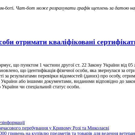
ам-боті.
Чат-бот може розрахувати графік щеплень за датою н
соби отримати кваліфіковані сертифікат
рмує, що пунктом 1 частини другої ст. 22 Закону України від 0
ановлено, що ідентифікація фізичної особи, яка звернулася за о
сті за результатами перевірки відомостей (даних) про особу, от
а України або іншими документами, виданими відповідно до зак
 України чи спеціальний статус особи.
зінформації
часового перебування у Кривому Розі та Миколаєві
00 гривень на купівлю предметів та товарів для ведення ветеран