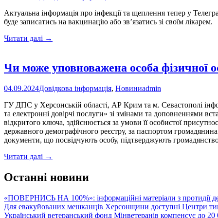
при
Актуальна інформація про інфекції та щеплення тепер у Телегр
інсульті
буде записатись на вакцинацію або зв’язатись зі своїм лікарем.
Запущено
Читати далі
→
Телеграм-
бот,
який
Чи може уповноважена особа фізичної о
нагадує
про
04.09.2024
Довідкова інформація
,
Новини
admin
вакцинацію
ГУ ДПС у Херсонській області, АР Крим та м. Севастополі інфо
та електронні довірчі послуги» зі змінами та доповненнями вст
відкритого ключа, здійснюється за умови її особистої присутно
державного демографічного реєстру, за паспортом громадянин
документи, що посвідчують особу, підтверджують громадянство
Чи
Читати далі
→
може
уповноважена
Останні новини
особа
фізичної
«ПОВЕРНИСЬ НА 100%»: інформаційні матеріали з протидії де
особи
Для евакуйованих мешканців Херсонщини доступні Центри тим
отримати
Український ветеранський фонд Мінветеранів компенсує до 20 0
кваліфіковані