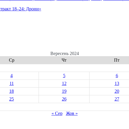
нтракт 18–24: Дрони»
Вересень 2024
Ср
Чт
Пт
4
5
6
11
12
13
18
19
20
25
26
27
« Сер
Жов »