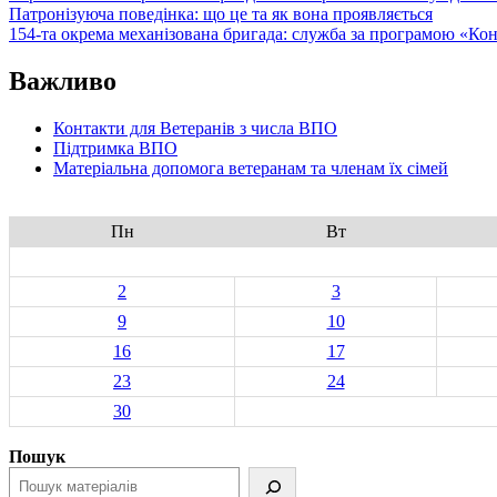
Патронізуюча поведінка: що це та як вона проявляється
сертифікати
154-та окрема механізована бригада: служба за програмою «Ко
відкритих
ключів
Важливо
за
довіреністю?
Контакти для Ветеранів з числа ВПО
Підтримка ВПО
Матеріальна допомога ветеранам та членам їх сімей
Пн
Вт
2
3
9
10
16
17
23
24
30
Пошук