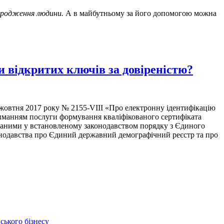
ародження людини.
А в майбутньому за його допомогою можна
и відкритих ключів за довіреністю?
5 жовтня 2017 року № 2155-VIII «Про електронну ідентифікацію
триманням послуги формування кваліфікованого сертифіката
риманими у встановленому законодавством порядку з Єдиного
онодавства про Єдиний державний демографічний реєстр та про
ського бізнесу