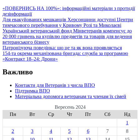
«ПОВЕРНИСЬ НА 100%»: інформаційні матеріали з протидії
дезінформації
Для евакуйованих мешканців Херсонщини доступні Центри
тимчасового перебування у Кривому Розі та Миколаєві
Український ветеранський фонд Мінветеранів компенсує до
20 000 гривень на купівлю предметів та товарів для ведення
ветеранського бізнесу
Патронізуюча поведінка: що це та як вона проявляється
154-та окрема механізована бригада: служба за програмою
«Контракт 18–24: Дрони»
Важливо
Контакти для Ветеранів з числа ВПО
Підтримка ВПО
Матеріальна допомога ветеранам та членам їх сімей
Вересень 2024
Пн
Вт
Ср
Чт
Пт
Сб
Нд
1
2
3
4
5
6
7
8
9
10
11
12
13
14
15