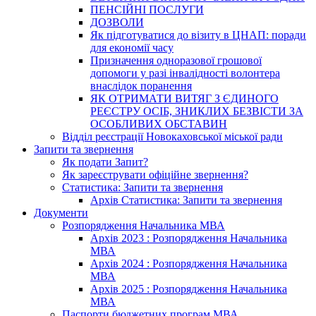
ПЕНСІЙНІ ПОСЛУГИ
ДОЗВОЛИ
Як підготуватися до візиту в ЦНАП: поради
для економії часу
Призначення одноразової грошової
допомоги у разі інвалідності волонтера
внаслідок поранення
ЯК ОТРИМАТИ ВИТЯГ З ЄДИНОГО
РЕЄСТРУ ОСІБ, ЗНИКЛИХ БЕЗВІСТИ ЗА
ОСОБЛИВИХ ОБСТАВИН
Відділ реєстрації Новокаховської міської ради
Запити та звернення
Як подати Запит?
Як зареєструвати офіційне звернення?
Статистика: Запити та звернення
Архів Статистика: Запити та звернення
Документи
Розпорядження Начальника МВА
Архів 2023 : Розпорядження Начальника
МВА
Архів 2024 : Розпорядження Начальника
МВА
Архів 2025 : Розпорядження Начальника
МВА
Паспорти бюджетних програм МВА