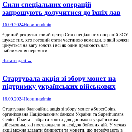
Сили спеціальних операцій
запрошують долучитися до їхніх лав
16.09.2024
Новини
admin
Єдиний рекрутинговий центр Сил спеціальних операцій ЗСУ
шукає тих, хто готовий стати частиною команди, в якій кожен
цінується на вагу золота і всі як один працюють для
наближення перемоги.
Сили
Читати далі
→
спеціальних
операцій
запрошують
Стартувала акція зі збору монет на
долучитися
підтримку українських військових
до
їхніх
лав
16.09.2024
Новини
admin
Стартувала благодійна акція зі збору монет #SuperCoins,
організована Національним банком України та Superhumans
Center. ЇЇ мета – зібрати кошти для допомоги українським
військовим, які постраждали внаслідок бойових дій. У межах
акції можна здавати банкноти та монети, що перебувають в