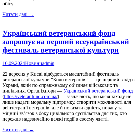
обігу.
Стартувала
Читати далі
→
акція
зі
збору
Український ветеранський фонд
монет
запрошує на перший всеукраїнський
на
підтримку
фестиваль ветеранської культури
українських
військових
16.09.2024
Новини
admin
22 вересня у Києві відбудеться масштабний фестиваль
ветеранської культури “Коло ветеранів” — це перший захід в
Україні, який по-справжньому об’єднає військових та
цивільних. Організатори —
Український ветеранський фонд
(
https://veteranfund.com.ua/
) — зазначають, що місія заходу не
лише надати моральну підтримку, створити можливості для
реінтеграції ветеранів, але й показати єдність, повагу та
міцний зв’язок з боку цивільного суспільства для тих, хто
пережив надзвичайно важкі події в своєму житті.
Український
Читати далі
→
ветеранський