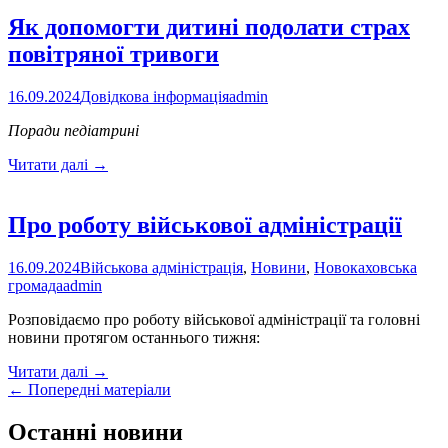
фонд
запрошує
Як допомогти дитині подолати страх
на
повітряної тривоги
перший
всеукраїнський
фестиваль
16.09.2024
Довідкова інформація
admin
ветеранської
культури
Поради педіатрині
Як
Читати далі
→
допомогти
дитині
подолати
Про роботу військової адміністрації
страх
повітряної
16.09.2024
Військова адміністрація
,
Новини
,
Новокаховська
тривоги
громада
admin
Розповідаємо про роботу військової адміністрації та головні
новини протягом останнього тижня:
Про
Читати далі
→
Posts
роботу
←
Попередні матеріали
військової
navigation
адміністрації
Останні новини