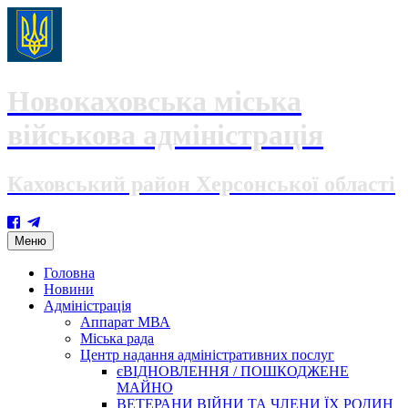
Новокаховська міська
військова адміністрація
Каховський район Херсонської області
Skip
Меню
to
content
Головна
Новини
Адміністрація
Аппарат МВА
Міська рада
Центр надання адміністративних послуг
єВІДНОВЛЕННЯ / ПОШКОДЖЕНЕ
МАЙНО
ВЕТЕРАНИ ВІЙНИ ТА ЧЛЕНИ ЇХ РОДИН