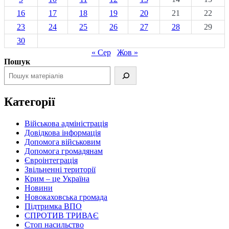
16
17
18
19
20
21
22
23
24
25
26
27
28
29
30
« Сер
Жов »
Пошук
Категорії
Військова адміністрація
Довідкова інформація
Допомога військовим
Допомога громадянам
Євроінтеграція
Звільненні території
Крим – це Україна
Новини
Новокаховська громада
Підтримка ВПО
СПРОТИВ ТРИВАЄ
Стоп насильство