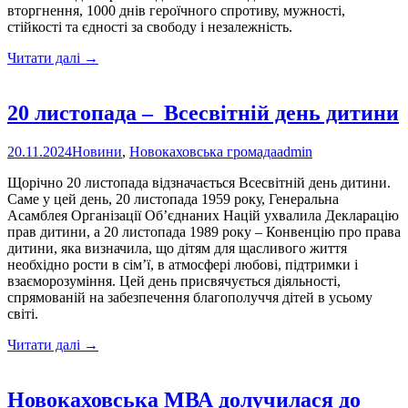
вторгнення, 1000 днів героїчного спротиву, мужності,
стійкості та єдності за свободу і незалежність.
На
Читати далі
→
Херсонщині
вшанували
пам’ять
20 листопада – Всесвітній день дитини
загиблих
захисників
20.11.2024
Новини
,
Новокаховська громада
admin
України
Щорічно 20 листопада відзначається Всесвітній день дитини.
Саме у цей день, 20 листопада 1959 року, Генеральна
Асамблея Організації Об’єднаних Націй ухвалила Декларацію
прав дитини, а 20 листопада 1989 року – Конвенцію про права
дитини, яка визначила, що дітям для щасливого життя
необхідно рости в сім’ї, в атмосфері любові, підтримки і
взаєморозуміння. Цей день присвячується діяльності,
спрямованій на забезпечення благополуччя дітей в усьому
світі.
20
Читати далі
→
листопада
–
Новокаховська МВА долучилася до