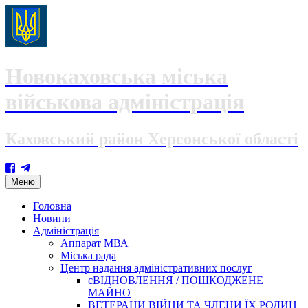
Новокаховська міська
військова адміністрація
Каховський район Херсонської області
Skip
Меню
to
content
Головна
Новини
Адміністрація
Аппарат МВА
Міська рада
Центр надання адміністративних послуг
єВІДНОВЛЕННЯ / ПОШКОДЖЕНЕ
МАЙНО
ВЕТЕРАНИ ВІЙНИ ТА ЧЛЕНИ ЇХ РОДИН