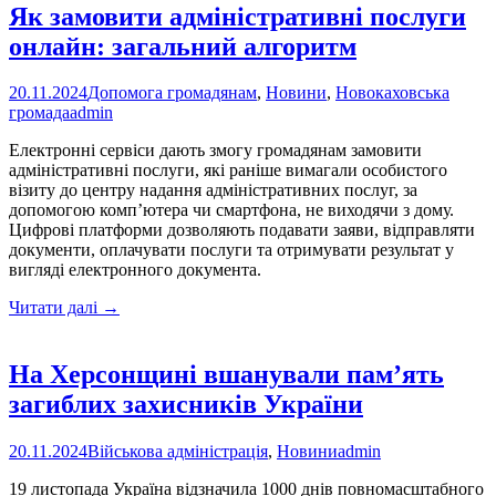
Як замовити адміністративні послуги
онлайн: загальний алгоритм
20.11.2024
Допомога громадянам
,
Новини
,
Новокаховська
громада
admin
Електронні сервіси дають змогу громадянам замовити
адміністративні послуги, які раніше вимагали особистого
візиту до центру надання адміністративних послуг, за
допомогою комп’ютера чи смартфона, не виходячи з дому.
Цифрові платформи дозволяють подавати заяви, відправляти
документи, оплачувати послуги та отримувати результат у
вигляді електронного документа.
Як
Читати далі
→
замовити
адміністративні
послуги
На Херсонщині вшанували пам’ять
онлайн:
загиблих захисників України
загальний
алгоритм
20.11.2024
Військова адміністрація
,
Новини
admin
19 листопада Україна відзначила 1000 днів повномасштабного