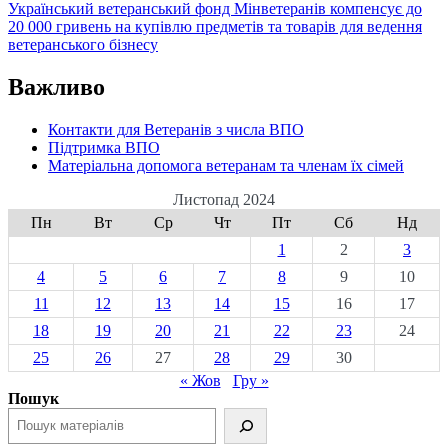
Український ветеранський фонд Мінветеранів компенсує до
20 000 гривень на купівлю предметів та товарів для ведення
ветеранського бізнесу
Важливо
Контакти для Ветеранів з числа ВПО
Підтримка ВПО
Матеріальна допомога ветеранам та членам їх сімей
Листопад 2024
Пн
Вт
Ср
Чт
Пт
Сб
Нд
1
2
3
4
5
6
7
8
9
10
11
12
13
14
15
16
17
18
19
20
21
22
23
24
25
26
27
28
29
30
« Жов
Гру »
Пошук