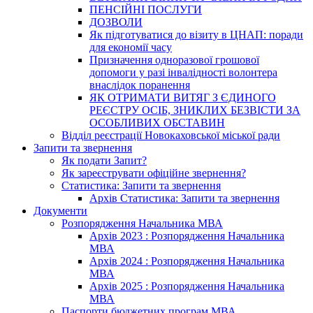
ПЕНСІЙНІ ПОСЛУГИ
ДОЗВОЛИ
Як підготуватися до візиту в ЦНАП: поради
для економії часу
Призначення одноразової грошової
допомоги у разі інвалідності волонтера
внаслідок поранення
ЯК ОТРИМАТИ ВИТЯГ З ЄДИНОГО
РЕЄСТРУ ОСІБ, ЗНИКЛИХ БЕЗВІСТИ ЗА
ОСОБЛИВИХ ОБСТАВИН
Відділ реєстрації Новокаховської міської ради
Запити та звернення
Як подати Запит?
Як зареєструвати офіційне звернення?
Статистика: Запити та звернення
Архів Статистика: Запити та звернення
Документи
Розпорядження Начальника МВА
Архів 2023 : Розпорядження Начальника
МВА
Архів 2024 : Розпорядження Начальника
МВА
Архів 2025 : Розпорядження Начальника
МВА
Паспорти бюджетних програм МВА