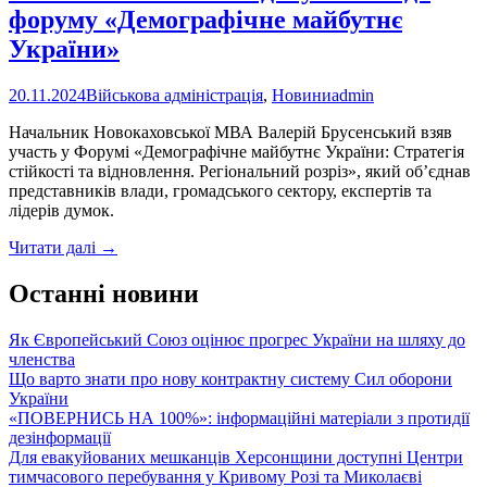
Всесвітній
форуму «Демографічне майбутнє
день
дитини
України»
20.11.2024
Військова адміністрація
,
Новини
admin
Начальник Новокаховської МВА Валерій Брусенський взяв
участь у Форумі «Демографічне майбутнє України: Стратегія
стійкості та відновлення. Регіональний розріз», який об’єднав
представників влади, громадського сектору, експертів та
лідерів думок.
Новокаховська
Читати далі
→
МВА
долучилася
Останні новини
до
форуму
Як Європейський Союз оцінює прогрес України на шляху до
«Демографічне
членства
майбутнє
Що варто знати про нову контрактну систему Сил оборони
України»
України
«ПОВЕРНИСЬ НА 100%»: інформаційні матеріали з протидії
дезінформації
Для евакуйованих мешканців Херсонщини доступні Центри
тимчасового перебування у Кривому Розі та Миколаєві