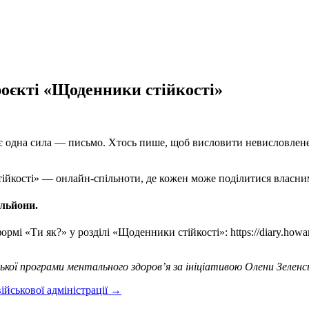
проєкті «Щоденники стійкості»
єднує одна сила — письмо. Хтось пише, щоб висловити невисловлен
ійкості» — онлайн-спільноти, де кожен може поділитися власни
ільйони.
рмі «Ти як?» у розділі «Щоденники стійкості»: https://diary.howa
ької програми ментального здоров’я за ініціативою Олени Зеленсь
ійськової адміністрації
→