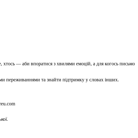
е, хтось — аби впоратися з хвилями емоцій, а для когось письмо
ми переживаннями та знайти підтримку у словах інших.
reu.com
кої.