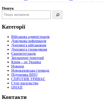
Пошук
Категорії
Військова адміністрація
Довідкова інформація
Допомога військовим
Допомога громадянам
Євроінтеграція
Звільненні території
Крим – це Україна
Новини
Новокаховська громада
Підтримка ВПО
СПРОТИВ ТРИВАЄ
Стоп насильство
ЦНАП
Контакти