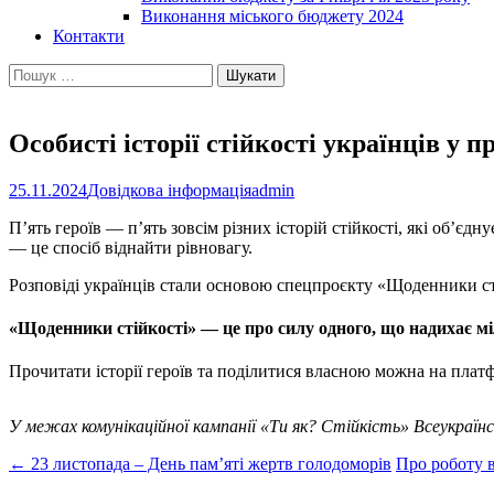
Виконання міського бюджету 2024
Контакти
Пошук:
Особисті історії стійкості українців у 
25.11.2024
Довідкова інформація
admin
П’ять героїв — п’ять зовсім різних історій стійкості, які об’
— це спосіб віднайти рівновагу.
Розповіді українців стали основою спецпроєкту «Щоденники ст
«Щоденники стійкості» — це про силу одного, що надихає м
Прочитати історії героїв та поділитися власною можна на платфо
У межах комунікаційної кампанії «Ти як? Стійкість» Всеукраїнс
Post
←
23 листопада – День пам’яті жертв голодоморів
Про роботу в