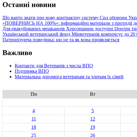
navigation
Останні новини
Що варто знати про нову контрактну систему Сил оборони Укр
«ПОВЕРНИСЬ НА 100%»: інформаційні матеріали з протидії де
Для евакуйованих мешканців Херсонщини доступні Центри тим
Український ветеранський фонд Мінветеранів компенсує до 20 0
Патронізуюча поведінка: що це та як вона проявляється
Важливо
Контакти для Ветеранів з числа ВПО
Підтримка ВПО
Матеріальна допомога ветеранам та членам їх сімей
Пн
Вт
4
5
11
12
18
19
25
26