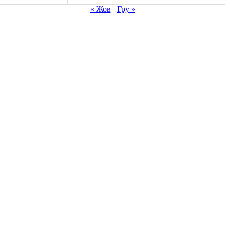
« Жов
Гру »