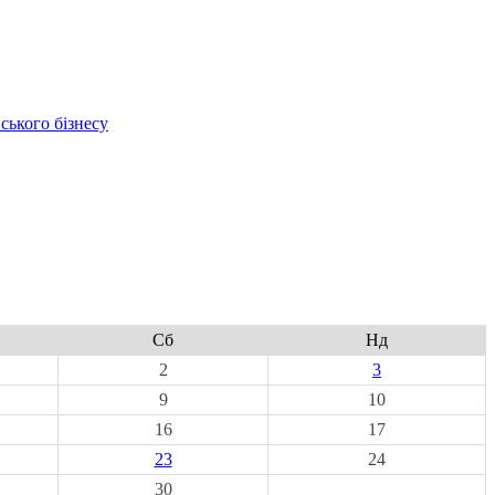
ського бізнесу
Сб
Нд
2
3
9
10
16
17
23
24
30