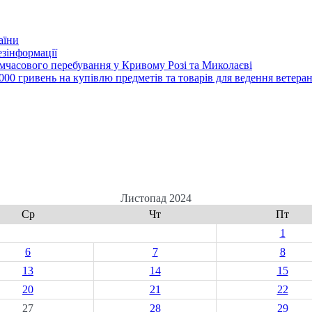
аїни
зінформації
часового перебування у Кривому Розі та Миколаєві
00 гривень на купівлю предметів та товарів для ведення ветеран
Листопад 2024
Ср
Чт
Пт
1
6
7
8
13
14
15
20
21
22
27
28
29