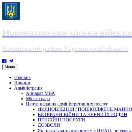
Новокаховська міська військо
Каховський район Херсонської області
Skip
Меню
to
content
Головна
Новини
Адміністрація
Аппарат МВА
Міська рада
Центр надання адміністративних послуг
єВІДНОВЛЕННЯ / ПОШКОДЖЕНЕ МАЙН
ВЕТЕРАНИ ВІЙНИ ТА ЧЛЕНИ ЇХ РОДИН
ПЕНСІЙНІ ПОСЛУГИ
ДОЗВОЛИ
Як підготуватися до візиту в ЦНАП: поради дл