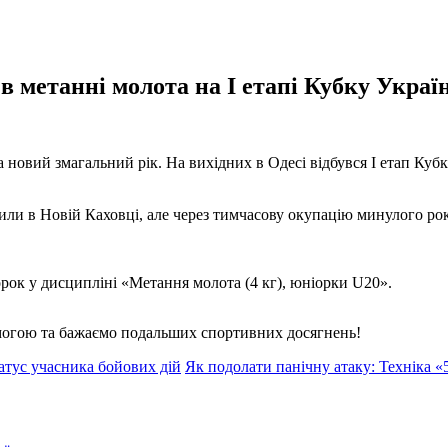
в метанні молота на І етапі Кубку Украї
новий змагальний рік. На вихідних в Одесі відбувся І етап Кубк
и в Новій Каховці, але через тимчасову окупацію минулого рок
рок у дисципліні «Метання молота (4 кг), юніорки U20».
емогою та бажаємо подальших спортивних досягнень!
атус учасника бойових дій
Як подолати панічну атаку: Техніка «