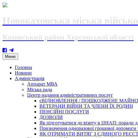
Новокаховська міська військо
Каховський район Херсонської області
Skip
Меню
to
content
Головна
Новини
Адміністрація
Аппарат МВА
Міська рада
Центр надання адміністративних послуг
єВІДНОВЛЕННЯ / ПОШКОДЖЕНЕ МАЙН
ВЕТЕРАНИ ВІЙНИ ТА ЧЛЕНИ ЇХ РОДИН
ПЕНСІЙНІ ПОСЛУГИ
ДОЗВОЛИ
Як підготуватися до візиту в ЦНАП: поради дл
Призначення одноразової грошової допомоги у
ЯК ОТРИМАТИ ВИТЯГ З ЄДИНОГО РЕЄСТ