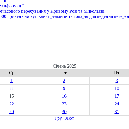
аїни
зінформації
часового перебування у Кривому Розі та Миколаєві
00 гривень на купівлю предметів та товарів для ведення ветеран
Січень 2025
Ср
Чт
Пт
1
2
3
8
9
10
15
16
17
22
23
24
29
30
31
« Гру
Лют »