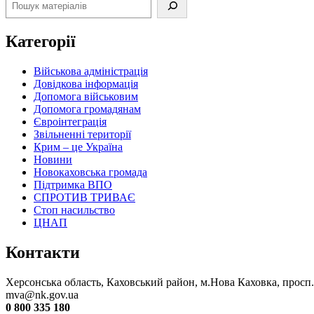
Категорії
Військова адміністрація
Довідкова інформація
Допомога військовим
Допомога громадянам
Євроінтеграція
Звільненні території
Крим – це Україна
Новини
Новокаховська громада
Підтримка ВПО
СПРОТИВ ТРИВАЄ
Стоп насильство
ЦНАП
Контакти
Херсонська область, Каховський район, м.Нова Каховка, просп
mva@nk.gov.ua
0 800 335 180