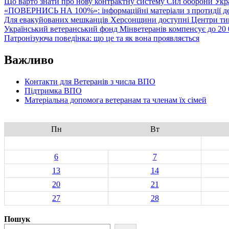
Що варто знати про нову контрактну систему Сил оборони Укр
«ПОВЕРНИСЬ НА 100%»: інформаційні матеріали з протидії де
Для евакуйованих мешканців Херсонщини доступні Центри тим
Український ветеранський фонд Мінветеранів компенсує до 20 0
Патронізуюча поведінка: що це та як вона проявляється
Важливо
Контакти для Ветеранів з числа ВПО
Підтримка ВПО
Матеріальна допомога ветеранам та членам їх сімей
Пн
Вт
6
7
13
14
20
21
27
28
Пошук