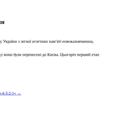
ни
у України з легкої атлетики пам’яті новокаховчанина,
у вони були перенесені до Києва. Цьогоріч перший етап
5-4-3-2-1»
→