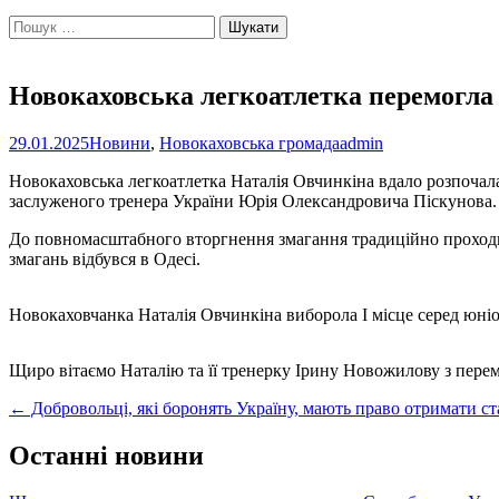
Пошук:
Новокаховська легкоатлетка перемогла 
29.01.2025
Новини
,
Новокаховська громада
admin
Новокаховська легкоатлетка Наталія Овчинкіна вдало розпочала 
заслуженого тренера України Юрія Олександровича Піскунова.
До повномасштабного вторгнення змагання традиційно проходил
змагань відбувся в Одесі.
Новокаховчанка Наталія Овчинкіна виборола І місце серед юніо
Щиро вітаємо Наталію та її тренерку Ірину Новожилову з пер
Post
←
Добровольці, які боронять Україну, мають право отримати ст
navigation
Останні новини