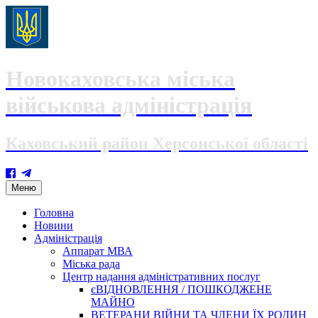
Новокаховська міська
військова адміністрація
Каховський район Херсонської області
Skip
Меню
to
content
Головна
Новини
Адміністрація
Аппарат МВА
Міська рада
Центр надання адміністративних послуг
єВІДНОВЛЕННЯ / ПОШКОДЖЕНЕ
МАЙНО
ВЕТЕРАНИ ВІЙНИ ТА ЧЛЕНИ ЇХ РОДИН