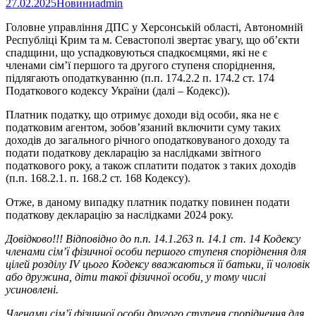
27.02.2025
Новини
admin
Головне управління ДПС у Херсонській області, Автономній
Республіці Крим та м. Севастополі звертає увагу, що об’єкти
спадщини, що успадковуються спадкоємцями, які не є
членами сім’ї першого та другого ступеня споріднення,
підлягають оподаткуванню (п.п. 174.2.2 п. 174.2 ст. 174
Податкового кодексу України (далі – Кодекс)).
Платник податку, що отримує доходи від особи, яка не є
податковим агентом, зобов’язаний включити суму таких
доходів до загального річного оподатковуваного доходу та
подати податкову декларацію за наслідками звітного
податкового року, а також сплатити податок з таких доходів
(п.п. 168.2.1. п. 168.2 ст. 168 Кодексу).
Отже, в даному випадку платник податку повинен подати
податкову декларацію за наслідками 2024 року.
Довідково!!! Відповідно до п.п. 14.1.263 п. 14.1 ст. 14 Кодексу
членами сім’ї фізичної особи першого ступеня споріднення для
цілей розділу IV цього Кодексу вважаються її батьки, її чоловік
або дружина, діти такої фізичної особи, у тому числі
усиновлені.
Членами сім’ї фізичної особи другого ступеня споріднення для