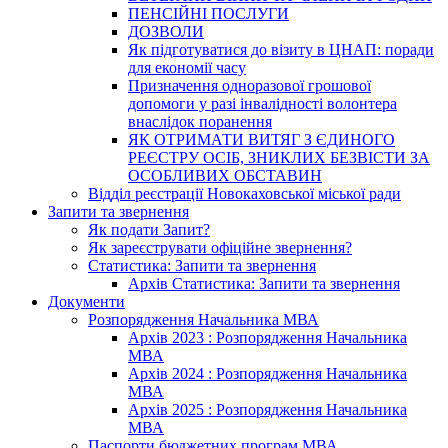
ПЕНСІЙНІ ПОСЛУГИ
ДОЗВОЛИ
Як підготуватися до візиту в ЦНАП: поради
для економії часу
Призначення одноразової грошової
допомоги у разі інвалідності волонтера
внаслідок поранення
ЯК ОТРИМАТИ ВИТЯГ З ЄДИНОГО
РЕЄСТРУ ОСІБ, ЗНИКЛИХ БЕЗВІСТИ ЗА
ОСОБЛИВИХ ОБСТАВИН
Відділ реєстрації Новокаховської міської ради
Запити та звернення
Як подати Запит?
Як зареєструвати офіційне звернення?
Статистика: Запити та звернення
Архів Статистика: Запити та звернення
Документи
Розпорядження Начальника МВА
Архів 2023 : Розпорядження Начальника
МВА
Архів 2024 : Розпорядження Начальника
МВА
Архів 2025 : Розпорядження Начальника
МВА
Паспорти бюджетних програм МВА