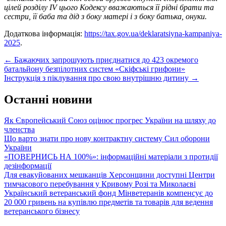
цілей розділу IV цього Кодексу вважаються її рідні брати та
сестри, її баба та дід з боку матері і з боку батька, онуки.
Додаткова інформація:
https://tax.gov.ua/deklaratsiyna-kampaniya-
2025
.
Post
←
Бажаючих запрошують приєднатися до 423 окремого
батальйону безпілотних систем «Скіфські грифони»
navigation
Інструкція з піклування про свою внутрішню дитину
→
Останні новини
Як Європейський Союз оцінює прогрес України на шляху до
членства
Що варто знати про нову контрактну систему Сил оборони
України
«ПОВЕРНИСЬ НА 100%»: інформаційні матеріали з протидії
дезінформації
Для евакуйованих мешканців Херсонщини доступні Центри
тимчасового перебування у Кривому Розі та Миколаєві
Український ветеранський фонд Мінветеранів компенсує до
20 000 гривень на купівлю предметів та товарів для ведення
ветеранського бізнесу