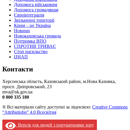
Допомога військовим
Допомога громадянам
Євроінтеграція
Звільненні території
Крим – це Україна
Новини
Новокаховська громада
Підтримка ВПО
СПРОТИВ ТРИВАЄ
Стоп насильство
ЦНАП
Контакти
Херсонська область, Каховський район, м.Нова Каховка,
просп. Дніпровський, 23
mva@nk.gov.ua
0 800 335 180
® Всі матеріали сайту доступні за ліцензією:
Creative Commons
“Attributiobn” 4.0 Всесвітня
Версія для людей з порушеннями зору