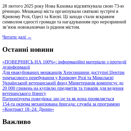
28 лютого 2025 року Нова Каховка відсвяткувала свою 73-ю
річницю. Мешканці міста організували святкові зустрічі в
Кривому Розі, Одесі та Києві. Ці заходи стали яскравим
символом єдності громади та нагадуванням про нерозривний
зв’язок новокаховчан із рідним містом.
Святкування
Читати далі
→
73-
ї
Останні новини
річниці
Нової
«ПОВЕРНИСЬ НА 100%»: інформаційні матеріали з протидії
Каховки:
дезінформації
зустрічі
Для евакуйованих мешканців Херсонщини доступні Центри
в
тимчасового перебування у Кривому Розі та Миколаєві
трьох
Український ветеранський фонд Мінветеранів компенсує до
містах
20 000 гривень на купівлю предметів та товарів для ведення
України
ветеранського бізнесу
Патронізуюча поведінка: що це та як вона проявляється
154-та окрема механізована бригада: служба за програмою
«Контракт 18–24: Дрони»
Важливо