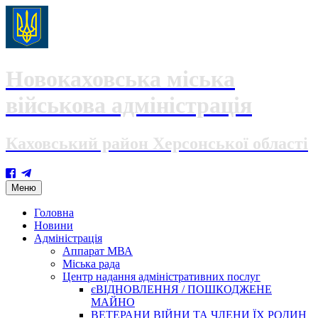
Новокаховська міська
військова адміністрація
Каховський район Херсонської області
Skip
Меню
to
content
Головна
Новини
Адміністрація
Аппарат МВА
Міська рада
Центр надання адміністративних послуг
єВІДНОВЛЕННЯ / ПОШКОДЖЕНЕ
МАЙНО
ВЕТЕРАНИ ВІЙНИ ТА ЧЛЕНИ ЇХ РОДИН