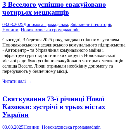
З Веселого успішно евакуйовано
чотирьох мешканців
03.03.2025
Допомога громадянам
,
Звільненні території
,
Новини
,
Новокаховська громада
admin
Сьогодні, 3 березня 2025 року, завдяки спільним зусиллям
Новокаховського пасажирського комунального підприємства
«Автоцентр» та Управління комунального майна і
інфраструктури старостинських округів Новокаховської
міської ради було успішно евакуйовано чотирьох мешканців
селища Веселе. Люди отримали необхідну допомогу та
перебувають у безпечному місці.
З
Читати далі
→
Веселого
успішно
евакуйовано
Святкування 73-ї річниці Нової
чотирьох
Каховки: зустрічі в трьох містах
мешканців
України
03.03.2025
Новини
,
Новокаховська громада
admin