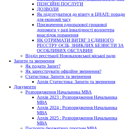
ПЕНСІЙНІ ПОСЛУГИ
ДОЗВОЛИ
Як підготуватися до візиту в ЦНАП: поради
для економії часу
Призначення одноразової грошової
допомоги у разі інвалідності волонтера
внаслідок поранення
ЯК ОТРИМАТИ ВИТЯГ З ЄДИНОГО
РЕЄСТРУ ОСІБ, ЗНИКЛИХ БЕЗВІСТИ ЗА
ОСОБЛИВИХ ОБСТАВИН
Відділ реєстрації Новокаховської міської ради
Запити та звернення
Як подати Запит?
Як зареєструвати офіційне звернення?
Статистика: Запити та звернення
Архів Статистика: Запити та звернення
Документи
Розпорядження Начальника МВА
Архів 2023 : Розпорядження Начальника
МВА
Архів 2024 : Розпорядження Начальника
МВА
Архів 2025 : Розпорядження Начальника
МВА
Паспорти бюджетних програм МВА