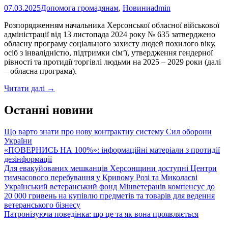
Програми
07.03.2025
Допомога громадянам
,
Новини
admin
Polaris
Розпорядженням начальника Херсонської обласної військової
адміністрації від 13 листопада 2024 року № 635 затверджено
обласну програму соціального захисту людей похилого віку,
осіб з інвалідністю, підтримки сім’ї, утвердження гендерної
рівності та протидії торгівлі людьми на 2025 – 2029 роки (далі
– обласна програма).
Затверджено
Читати далі
→
обласну
програму
Останні новини
соціального
захисту
Що варто знати про нову контрактну систему Сил оборони
населення
України
Херсонщини
«ПОВЕРНИСЬ НА 100%»: інформаційні матеріали з протидії
на
дезінформації
2025-
Для евакуйованих мешканців Херсонщини доступні Центри
2029
тимчасового перебування у Кривому Розі та Миколаєві
роки
Український ветеранський фонд Мінветеранів компенсує до
20 000 гривень на купівлю предметів та товарів для ведення
ветеранського бізнесу
Патронізуюча поведінка: що це та як вона проявляється