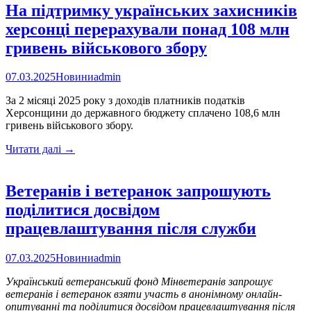
На підтримку українських захисників
херсонці перерахували понад 108 млн
гривень військового збору
07.03.2025
Новини
admin
За 2 місяці 2025 року з доходів платників податків
Херсонщини до державного бюджету сплачено 108,6 млн
гривень військового збору.
На
Читати далі
→
підтримку
українських
захисників
Ветеранів і ветеранок запрошують
херсонці
поділитися досвідом
перерахували
понад
працевлаштування після служби
108
млн
07.03.2025
Новини
admin
гривень
військового
Український ветеранський фонд Мінветеранів запрошує
збору
ветеранів і ветеранок взяти участь в анонімному онлайн-
опитуванні та поділитися досвідом працевлаштування після