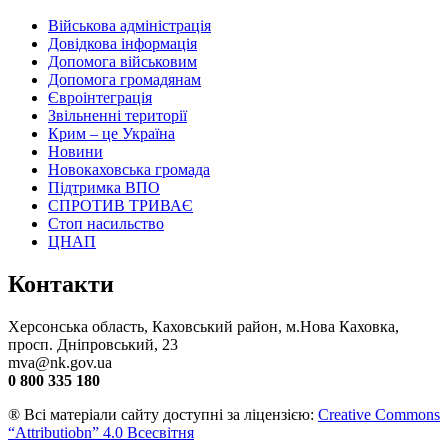
Військова адміністрація
Довідкова інформація
Допомога військовим
Допомога громадянам
Євроінтеграція
Звільненні території
Крим – це Україна
Новини
Новокаховська громада
Підтримка ВПО
СПРОТИВ ТРИВАЄ
Стоп насильство
ЦНАП
Контакти
Херсонська область, Каховський район, м.Нова Каховка,
просп. Дніпровський, 23
mva@nk.gov.ua
0 800 335 180
® Всі матеріали сайту доступні за ліцензією:
Creative Commons
“Attributiobn” 4.0 Всесвітня