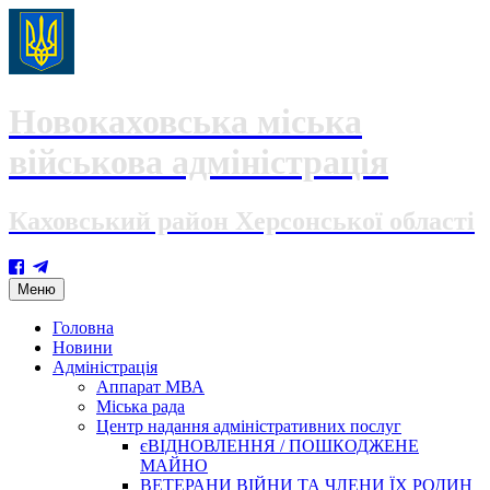
Новокаховська міська
військова адміністрація
Каховський район Херсонської області
Skip
Меню
to
content
Головна
Новини
Адміністрація
Аппарат МВА
Міська рада
Центр надання адміністративних послуг
єВІДНОВЛЕННЯ / ПОШКОДЖЕНЕ
МАЙНО
ВЕТЕРАНИ ВІЙНИ ТА ЧЛЕНИ ЇХ РОДИН