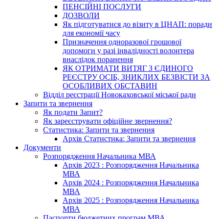
ПЕНСІЙНІ ПОСЛУГИ
ДОЗВОЛИ
Як підготуватися до візиту в ЦНАП: поради
для економії часу
Призначення одноразової грошової
допомоги у разі інвалідності волонтера
внаслідок поранення
ЯК ОТРИМАТИ ВИТЯГ З ЄДИНОГО
РЕЄСТРУ ОСІБ, ЗНИКЛИХ БЕЗВІСТИ ЗА
ОСОБЛИВИХ ОБСТАВИН
Відділ реєстрації Новокаховської міської ради
Запити та звернення
Як подати Запит?
Як зареєструвати офіційне звернення?
Статистика: Запити та звернення
Архів Статистика: Запити та звернення
Документи
Розпорядження Начальника МВА
Архів 2023 : Розпорядження Начальника
МВА
Архів 2024 : Розпорядження Начальника
МВА
Архів 2025 : Розпорядження Начальника
МВА
Паспорти бюджетних програм МВА