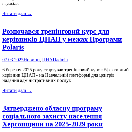
служби.
Ветеранів
Читати далі
→
і
ветеранок
запрошують
Розпочався тренінговий курс для
поділитися
керівників ЦНАП у межах Програми
досвідом
працевлаштування
Polaris
після
служби
07.03.2025
Новини
,
ЦНАП
admin
6 березня 2025 року стартував тренінговий курс «Ефективний
керівник ЦНАП» на Навчальній платформі для центрів
надання адміністративних послуг.
Розпочався
Читати далі
→
тренінговий
курс
для
Затверджено обласну програму
керівників
соціального захисту населення
ЦНАП
у
Херсонщини на 2025-2029 роки
межах