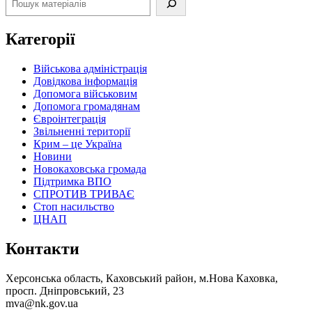
Категорії
Військова адміністрація
Довідкова інформація
Допомога військовим
Допомога громадянам
Євроінтеграція
Звільненні території
Крим – це Україна
Новини
Новокаховська громада
Підтримка ВПО
СПРОТИВ ТРИВАЄ
Стоп насильство
ЦНАП
Контакти
Херсонська область, Каховський район, м.Нова Каховка,
просп. Дніпровський, 23
mva@nk.gov.ua