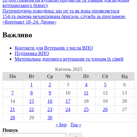
ветеранського бізнесу
Патронізуюча поведінка: що це та як вона проявляється
154-та окрема механізована бригада: служба за програмою
«Контракт 18–24: Дрони»
Важливо
Контакти для Ветеранів з числа ВПО
Підтримка ВПО
Матеріальна допомога ветеранам та членам їх сімей
Квітень 2025
Пн
Вт
Ср
Чт
Пт
Сб
Нд
1
2
3
4
5
6
7
8
9
10
11
12
13
14
15
16
17
18
19
20
21
22
23
24
25
26
27
28
29
30
« Бер
Тра »
Пошук