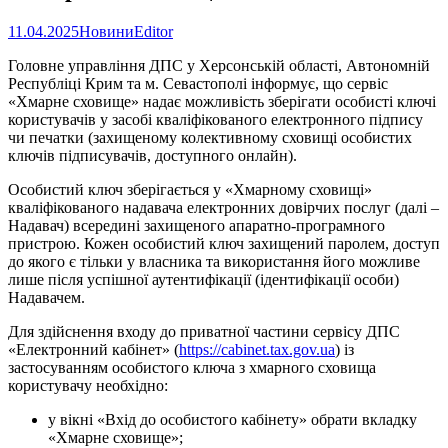
11.04.2025
Новини
Editor
Головне управління ДПС у Херсонській області, Автономній
Республіці Крим та м. Севастополі інформує, що сервіс
«Хмарне сховище» надає можливість зберігати особисті ключі
користувачів у засобі кваліфікованого електронного підпису
чи печатки (захищеному колективному сховищі особистих
ключів підписувачів, доступного онлайн).
Особистий ключ зберігається у «Хмарному сховищі»
кваліфікованого надавача електронних довірчих послуг (далі –
Надавач) всередині захищеного апаратно-програмного
пристрою. Кожен особистий ключ захищений паролем, доступ
до якого є тільки у власника та використання його можливе
лише після успішної аутентифікації (ідентифікації особи)
Надавачем.
Для здійснення входу до приватної частини сервісу ДПС
«Електронний кабінет» (
https://cabinet.tax.gov.ua
) із
застосуванням особистого ключа з хмарного сховища
користувачу необхідно:
у вікні «Вхід до особистого кабінету» обрати вкладку
«Хмарне сховище»;