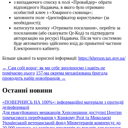
з випадаючого списку в полі «Провайдер» обрати
відповідного Надавача, в якого було отримано
особистий ключ з «Хмарного сховища»;
заповнити поле «Ідентифікатор користувача» (за
необхідності);
натиснути кнопку «Отримати посилання», перейти за
посиланням (або сканувати Qr-Код) та підтвердити
авторизацію на ресурсі Надавача. Після чого системою
буде автоматично здійснено вхід до приватної частини
Електронного кабінету.
Більше цікавої та корисної інформації:
https://kherson.tax.gov.ua/
Post
←
Сам собі ворог: як ми себе знецінюємо і навіть не
помічаємо цього
157-ма окрема механізована бригада
navigation
проводить набір новобранців
→
Останні новини
«ПОВЕРНИСЬ НА 100%»: інформаційні матеріали з протидії
дезінформації
Для евакуйованих мешканців Херсонщини доступні Центри
тимчасового перебування у Кривому Розі та Миколаєві
Український ветеранський фонд Мінветеранів компенсує до
20 000 гривень на купівлю предметів та товарів для ведення