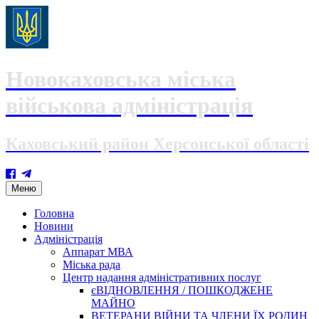
Новокаховська міська
військова адміністрація
Каховський район Херсонської області
Skip
Меню
to
content
Головна
Новини
Адміністрація
Аппарат МВА
Міська рада
Центр надання адміністративних послуг
єВІДНОВЛЕННЯ / ПОШКОДЖЕНЕ
МАЙНО
ВЕТЕРАНИ ВІЙНИ ТА ЧЛЕНИ ЇХ РОДИН