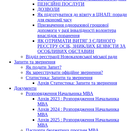
ПЕНСІЙНІ ПОСЛУГИ
ДОЗВОЛИ
Як підготуватися до візиту в ЦНАП: поради
для економії часу
Призначення одноразової грошової
допомоги у разі інвалідності волонтера
внаслідок поранення
ЯК ОТРИМАТИ ВИТЯГ З ЄДИНОГО
РЕЄСТРУ ОСІБ, ЗНИКЛИХ БЕЗВІСТИ ЗА
ОСОБЛИВИХ ОБСТАВИН
Відділ реєстрації Новокаховської міської ради
Запити та звернення
Як подати Запит?
Як зареєструвати офіційне звернення?
Статистика: Запити та звернення
Архів Статистика: Запити та звернення
Документи
Розпорядження Начальника МВА
Архів 2023 : Розпорядження Начальника
МВА
Архів 2024 : Розпорядження Начальника
МВА
Архів 2025 : Розпорядження Начальника
МВА
Паспорти бюджетних програм МВА