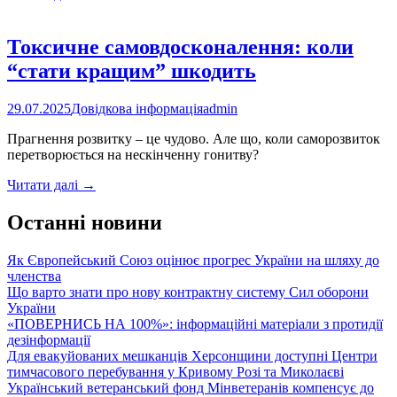
вироби
–
темні
Токсичне самовдосконалення: коли
наміри
“стати кращим” шкодить
29.07.2025
Довідкова інформація
admin
Прагнення розвитку – це чудово. Але що, коли саморозвиток
перетворюється на нескінченну гонитву?
Токсичне
Читати далі
→
самовдосконалення:
коли
Останні новини
“стати
кращим”
Як Європейський Союз оцінює прогрес України на шляху до
шкодить
членства
Що варто знати про нову контрактну систему Сил оборони
України
«ПОВЕРНИСЬ НА 100%»: інформаційні матеріали з протидії
дезінформації
Для евакуйованих мешканців Херсонщини доступні Центри
тимчасового перебування у Кривому Розі та Миколаєві
Український ветеранський фонд Мінветеранів компенсує до