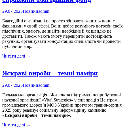
29.07.2025
Новини
admin
Благодійні організації не просто збирають кошти – вони є
фахівцями у своїй сфері. Вони добре розуміють потреби своїх
підопічних, знають, де знайти необхідне й як швидко це
доставити. Також мають змогу перевірити достовірність
рахунків, організувати консультацію спеціаліста чи провести
публічний збір.
Безпека
Читати далі
→
ваших
пожертв:
як
Яскраві вироби – темні наміри
розпізнати
справжній
29.07.2025
Новини
admin
благодійний
фонд
Громадська організація «Життя» за підтримки неприбуткової
наукової організації «Vital Strategies» у співпраці з Центром
громадського здоров’я МОЗ України протягом травня-серпня
2025 року реалізує соціальну інформаційну кампанію
«Яскраві вироби – темні наміри»
.
Яскраві
Читати далі
→