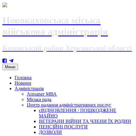
Новокаховська міська
військова адміністрація
Каховський район Херсонської області
Skip
Меню
to
content
Головна
Новини
Адміністрація
Аппарат МВА
Міська рада
Центр надання адміністративних послуг
єВІДНОВЛЕННЯ / ПОШКОДЖЕНЕ
МАЙНО
ВЕТЕРАНИ ВІЙНИ ТА ЧЛЕНИ ЇХ РОДИН
ПЕНСІЙНІ ПОСЛУГИ
ДОЗВОЛИ