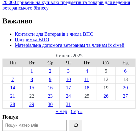
20 000 гривень на купівлю предметів та товарів для ведення
ветеранського бізнесу
Важливо
Контакти для Ветеранів з числа ВПО
Підтримка ВПО
Матеріальна допомога ветеранам та членам їх сімей
Липень 2025
Пн
Вт
Ср
Чт
Пт
Сб
Нд
1
2
3
4
5
6
7
8
9
10
11
12
13
14
15
16
17
18
19
20
21
22
23
24
25
26
27
28
29
30
31
« Чер
Сер »
Пошук