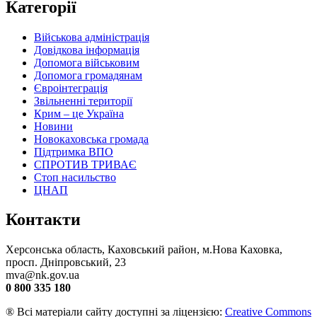
Категорії
Військова адміністрація
Довідкова інформація
Допомога військовим
Допомога громадянам
Євроінтеграція
Звільненні території
Крим – це Україна
Новини
Новокаховська громада
Підтримка ВПО
СПРОТИВ ТРИВАЄ
Стоп насильство
ЦНАП
Контакти
Херсонська область, Каховський район, м.Нова Каховка,
просп. Дніпровський, 23
mva@nk.gov.ua
0 800 335 180
® Всі матеріали сайту доступні за ліцензією:
Creative Commons