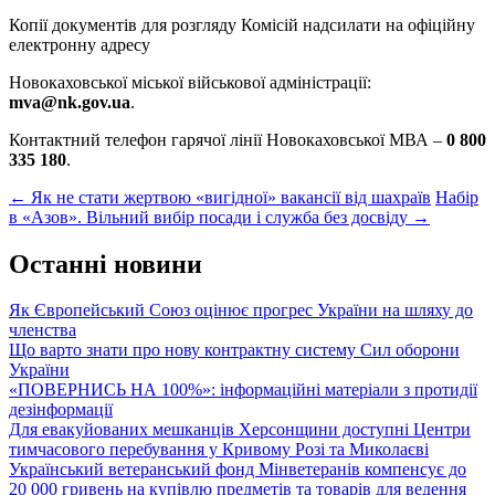
Копії документів для розгляду Комісій надсилати на офіційну
електронну адресу
Новокаховської міської військової адміністрації:
mva@nk.gov.ua
.
Контактний телефон гарячої лінії Новокаховської МВА –
0 800
335 180
.
Post
←
Як не стати жертвою «вигідної» вакансії від шахраїв
Набір
в «Азов». Вільний вибір посади і служба без досвіду
→
navigation
Останні новини
Як Європейський Союз оцінює прогрес України на шляху до
членства
Що варто знати про нову контрактну систему Сил оборони
України
«ПОВЕРНИСЬ НА 100%»: інформаційні матеріали з протидії
дезінформації
Для евакуйованих мешканців Херсонщини доступні Центри
тимчасового перебування у Кривому Розі та Миколаєві
Український ветеранський фонд Мінветеранів компенсує до
20 000 гривень на купівлю предметів та товарів для ведення