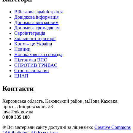
Військова адміністрація
Довідкова інформація
Допомога військовим
Допомога громадянам
Євроінтеграція
Звільненні території
Крим – це Україна
Новини
Новокаховська громада
Підтримка ВПО
СПРОТИВ ТРИВАЄ
Стоп насильство
ЦНАП
Контакти
Херсонська область, Каховський район, м.Нова Каховка,
просп. Дніпровський, 23
mva@nk.gov.ua
0 800 335 180
® Всі матеріали сайту доступні за ліцензією:
Creative Commons
“Attributiobn” 4.0 Всесвітня