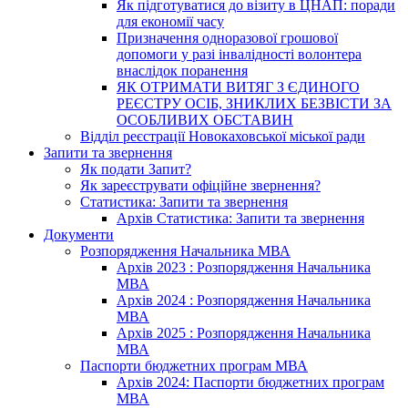
Як підготуватися до візиту в ЦНАП: поради
для економії часу
Призначення одноразової грошової
допомоги у разі інвалідності волонтера
внаслідок поранення
ЯК ОТРИМАТИ ВИТЯГ З ЄДИНОГО
РЕЄСТРУ ОСІБ, ЗНИКЛИХ БЕЗВІСТИ ЗА
ОСОБЛИВИХ ОБСТАВИН
Відділ реєстрації Новокаховської міської ради
Запити та звернення
Як подати Запит?
Як зареєструвати офіційне звернення?
Статистика: Запити та звернення
Архів Статистика: Запити та звернення
Документи
Розпорядження Начальника МВА
Архів 2023 : Розпорядження Начальника
МВА
Архів 2024 : Розпорядження Начальника
МВА
Архів 2025 : Розпорядження Начальника
МВА
Паспорти бюджетних програм МВА
Архів 2024: Паспорти бюджетних програм
МВА