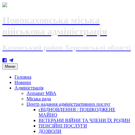
Новокаховська міська
військова адміністрація
Каховський район Херсонської області
Skip
Меню
to
content
Головна
Новини
Адміністрація
Аппарат МВА
Міська рада
Центр надання адміністративних послуг
єВІДНОВЛЕННЯ / ПОШКОДЖЕНЕ
МАЙНО
ВЕТЕРАНИ ВІЙНИ ТА ЧЛЕНИ ЇХ РОДИН
ПЕНСІЙНІ ПОСЛУГИ
ДОЗВОЛИ