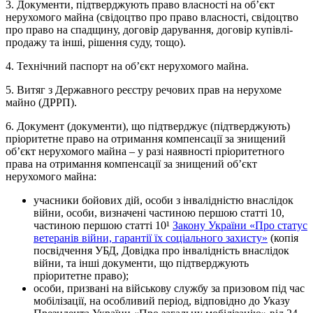
3. Документи, підтверджують право власності на об’єкт
нерухомого майна (свідоцтво про право власності, свідоцтво
про право на спадщину, договір дарування, договір купівлі-
продажу та інші, рішення суду, тощо).
4. Технічний паспорт на об’єкт нерухомого майна.
5. Витяг з Державного реєстру речових прав на нерухоме
майно (ДРРП).
6. Документ (документи), що підтверджує (підтверджують)
пріоритетне право на отримання компенсації за знищений
об’єкт нерухомого майна – у разі наявності пріоритетного
права на отримання компенсації за знищений об’єкт
нерухомого майна:
учасники бойових дій, особи з інвалідністю внаслідок
війни, особи, визначені частиною першою статті 10,
частиною першою статті 10¹
Закону України «Про статус
ветеранів війни, гарантії їх соціального захисту»
(копія
посвідчення УБД, Довідка про інвалідність внаслідок
війни, та інші документи, що підтверджують
пріоритетне право);
особи, призвані на військову службу за призовом під час
мобілізації, на особливий період, відповідно до Указу