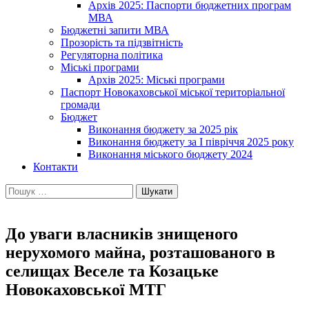
Архів 2025: Паспорти бюджетних програм
МВА
Бюджетні запити МВА
Прозорість та підзвітність
Регуляторна політика
Міські програми
Архів 2025: Міські програми
Паспорт Новокаховської міської територіальної
громади
Бюджет
Виконання бюджету за 2025 рік
Виконання бюджету за І півріччя 2025 року
Виконання міського бюджету 2024
Контакти
Пошук:
До уваги власників знищеного
нерухомого майна, розташованого в
селищах Веселе та Козацьке
Новокаховської МТГ