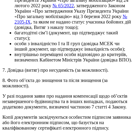
Президента України «Про загальну мобілізацію» від 24
лютого 2022 року
№ 65/2022
, затвердженого Законом
України «Про затвердження Указу Президента України
«Про загальну мобілізацію» від 3 березня 2022 року
№
2105-IX
, та яким не надано статус учасника бойових дій
(довідка, Витяг з наказу тощо);
багатодітні сім’ї (документ, що підтверджує такий
статус);
особи з інвалідністю I та II груп (довідка МСЕК чи
інший документ, що підтверджує інвалідність особи);
внутрішньо переміщені особи відповідно до критеріїв,
визначених Кабінетом Міністрів України (довідка ВПО).
7. Довідка (витяг) про несудимість (за можливості).
8. Фото об’єкта до знищення та після знищення (за
можливості).
У разі подання заяви про надання компенсації щодо об’єктів
незавершеного будівництва та в інших випадках, подаються
додатково документи, визначені частиною 7 статті 4 Закону.
Копії документів засвідчуються особистим підписом заявника
або його електронним підписом, що базується на
кваліфікованому сертифікаті електронного підпису.