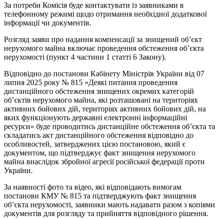
За потреби Комісія буде контактувати із заявниками в
телефонному режимі щодо отримання необхідної додаткової
інформації чи документів.
Розгляд заяви про надання компенсації за знищений об’єкт
нерухомого майна включає проведення обстеження об’єкта
нерухомості (пункт 4 частини 1 статті 6 Закону).
Відповідно до постанови Кабінету Міністрів України від 07
липня 2025 року № 815 «Деякі питання проведення
дистанційного обстеження знищених окремих категорій
об’єктів нерухомого майна, які розташовані на територіях
активних бойових дій, територіях активних бойових дій, на
яких функціонують державні електронні інформаційні
ресурси» буде проводитись дистанційне обстеження об’єкта та
складатись акт дистанційного обстеження відповідно до
особливостей, затверджених цією постановою, який є
документом, що підтверджує факт знищення нерухомого
майна внаслідок збройної агресії російської федерації проти
України.
За наявності фото та відео, які відповідають вимогам
постанови КМУ № 815 та підтверджують факт знищення
об’єкта нерухомості, заявники мають надавати разом з копіями
документів для розгляду та прийняття відповідного рішення.