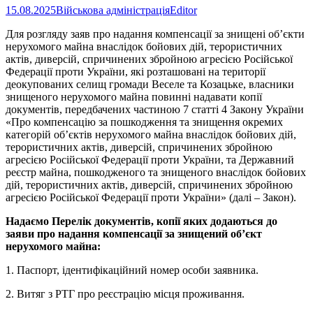
15.08.2025
Військова адміністрація
Editor
Для розгляду заяв про надання компенсації за знищені об’єкти
нерухомого майна внаслідок бойових дій, терористичних
актів, диверсій, спричинених збройною агресією Російської
Федерації проти України, які розташовані на території
деокупованих селищ громади Веселе та Козацьке, власники
знищеного нерухомого майна повинні надавати копії
документів, передбачених частиною 7 статті 4 Закону України
«Про компенсацію за пошкодження та знищення окремих
категорій об’єктів нерухомого майна внаслідок бойових дій,
терористичних актів, диверсій, спричинених збройною
агресією Російської Федерації проти України, та Державний
реєстр майна, пошкодженого та знищеного внаслідок бойових
дій, терористичних актів, диверсій, спричинених збройною
агресією Російської Федерації проти України» (далі – Закон).
Надаємо Перелік документів, копії яких додаються до
заяви про надання компенсації за знищений об’єкт
нерухомого майна:
1. Паспорт, ідентифікаційний номер особи заявника.
2. Витяг з РТГ про реєстрацію місця проживання.