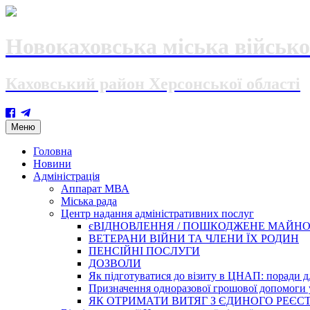
Новокаховська міська військо
Каховський район Херсонської області
Skip
Меню
to
content
Головна
Новини
Адміністрація
Аппарат МВА
Міська рада
Центр надання адміністративних послуг
єВІДНОВЛЕННЯ / ПОШКОДЖЕНЕ МАЙН
ВЕТЕРАНИ ВІЙНИ ТА ЧЛЕНИ ЇХ РОДИН
ПЕНСІЙНІ ПОСЛУГИ
ДОЗВОЛИ
Як підготуватися до візиту в ЦНАП: поради дл
Призначення одноразової грошової допомоги у
ЯК ОТРИМАТИ ВИТЯГ З ЄДИНОГО РЕЄСТ