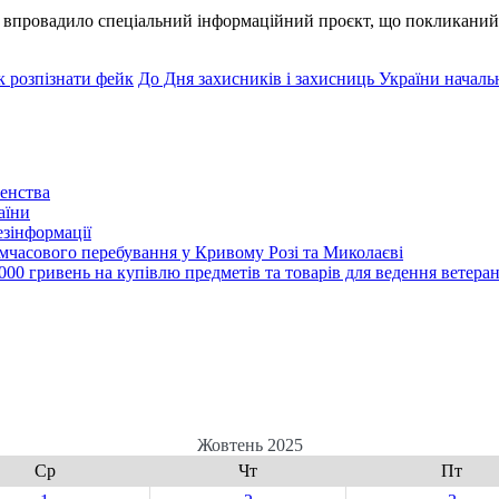
а впровадило спеціальний інформаційний проєкт, що покликаний
к розпізнати фейк
До Дня захисників і захисниць України начал
енства
аїни
зінформації
часового перебування у Кривому Розі та Миколаєві
00 гривень на купівлю предметів та товарів для ведення ветеран
Жовтень 2025
Ср
Чт
Пт