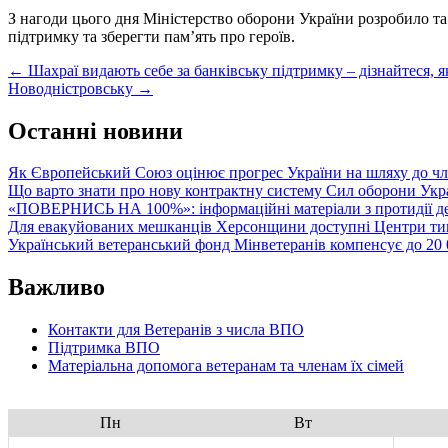
З нагоди цього дня Міністерство оборони України розробило т
підтримку та зберегти пам’ять про героїв.
Post
←
Шахраї видають себе за банківську підтримку – дізнайтеся, я
Новодністровську
→
navigation
Останні новини
Як Європейський Союз оцінює прогрес України на шляху до чл
Що варто знати про нову контрактну систему Сил оборони Укр
«ПОВЕРНИСЬ НА 100%»: інформаційні матеріали з протидії де
Для евакуйованих мешканців Херсонщини доступні Центри тим
Український ветеранський фонд Мінветеранів компенсує до 20 0
Важливо
Контакти для Ветеранів з числа ВПО
Підтримка ВПО
Матеріальна допомога ветеранам та членам їх сімей
Пн
Вт