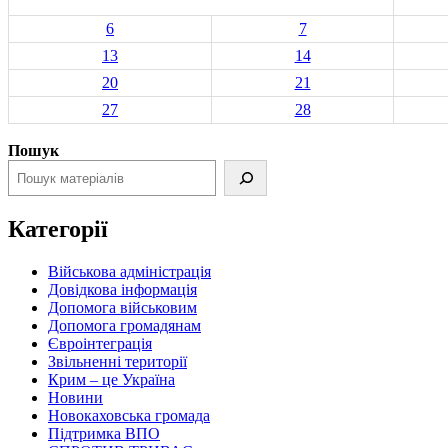
6
7
13
14
20
21
27
28
Пошук
Категорії
Військова адміністрація
Довідкова інформація
Допомога військовим
Допомога громадянам
Євроінтеграція
Звільненні території
Крим – це Україна
Новини
Новокаховська громада
Підтримка ВПО