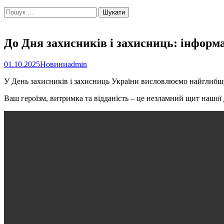
Пошук:
До Дня захисників і захисниць: інфор
01.10.2025
Новини
admin
У День захисників і захисниць України висловлюємо найглибшу в
Ваш героїзм, витримка та відданість – це незламний щит нашої 