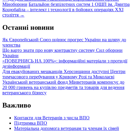
Міноборони
Батальйон безпілотних систем 1 ОШП ім. Дмитра
navigation
Коцюбайла – інтелект і технології в бойових операціях XXI
століття
→
Останні новини
Як Європейський Союз оцінює прогрес України на шляху до
членства
Що варто знати про нову контрактну систему Сил оборони
України
«ПОВЕРНИСЬ НА 100%»: інформаційні матеріали з протидії
дезінформації
Для евакуйованих мешканців Херсонщини доступні Центри
тимчасового перебування у Кривому Розі та Миколаєві
Український ветеранський фонд Мінветеранів компенсує до
20 000 гривень на купівлю предметів та товарів для ведення
ветеранського бізнесу
Важливо
Контакти для Ветеранів з числа ВПО
Підтримка ВПО
Матеріальна допомога ветеранам та членам їх сімей