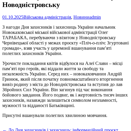
Новодністровську
01.10.2025
Військова адміністрація
,
Новини
admin
З нагоди Дня захисників і захисниць України начальник
Новокаховської міської військової адміністрації Олег
ТАРАБАКА, перебуваючи з візитом у Новодністровську
Чернівецької області у межах проєкту «Пліч-о-пліч: Згуртовані
громади», взяв участь у церемонії вшанування пам’яті
полеглих захисників України.
Урочисте покладання квітів відбулося на Алеї Слави – місці
пам’яті про героїв, які віддали життя за свободу та
незалежність України. Серед них – новокаховчанин Андрій
Гринюк, який після початку повномасштабного вторгнення
вивіз родину з міста до Новодністровська та вступив до лав
Збройних Сил України. Він загинув під час виконання
бойового завдання. Його подвиг, як і жертовність тисяч інших
захисників, назавжди залишиться символом незламності,
мужності та відданості Батьківщині.
Присутні вшанували полеглих хвилиною мовчання.
Post
←
До Дня захисників і захисниць: інформаційний проєкт