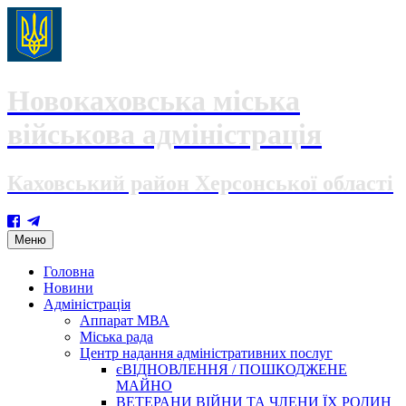
Новокаховська міська
військова адміністрація
Каховський район Херсонської області
Skip
Меню
to
content
Головна
Новини
Адміністрація
Аппарат МВА
Міська рада
Центр надання адміністративних послуг
єВІДНОВЛЕННЯ / ПОШКОДЖЕНЕ
МАЙНО
ВЕТЕРАНИ ВІЙНИ ТА ЧЛЕНИ ЇХ РОДИН