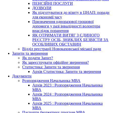
ПЕНСІЙНІ ПОСЛУГИ
ДОЗВОЛИ
Як підготуватися до візиту в ЦНАП: поради
для економії часу
Призначення одноразової грошової
допомоги у разі інвалідності волонтера
внаслідок поранення
ЯК ОТРИМАТИ ВИТЯГ З ЄДИНОГО
РЕЄСТРУ ОСІБ, ЗНИКЛИХ БЕЗВІСТИ ЗА
ОСОБЛИВИХ ОБСТАВИН
Відділ реєстрації Новокаховської міської ради
Запити та звернення
Як подати Запит?
Як зареєструвати офіційне звернення?
Статистика: Запити та звернення
Архів Статистика: Запити та звернення
Документи
Розпорядження Начальника МВА
Архів 2023 : Розпорядження Начальника
МВА
Архів 2024 : Розпорядження Начальника
МВА
Архів 2025 : Розпорядження Начальника
МВА
Паспорти бюджетних програм МВА