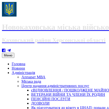
Новокаховська міська військо
Каховський район Херсонської області
Skip
Меню
to
content
Головна
Новини
Адміністрація
Аппарат МВА
Міська рада
Центр надання адміністративних послуг
єВІДНОВЛЕННЯ / ПОШКОДЖЕНЕ МАЙН
ВЕТЕРАНИ ВІЙНИ ТА ЧЛЕНИ ЇХ РОДИН
ПЕНСІЙНІ ПОСЛУГИ
ДОЗВОЛИ
Як підготуватися до візиту в ЦНАП: поради дл