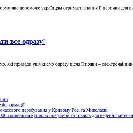
рму, яка допоможе українцям отримати знання й навички для вихо
ти все одразу!
ємо, які прилади увімкнемо одразу після її появи – електрочайни
аїни
зінформації
часового перебування у Кривому Розі та Миколаєві
00 гривень на купівлю предметів та товарів для ведення ветеран