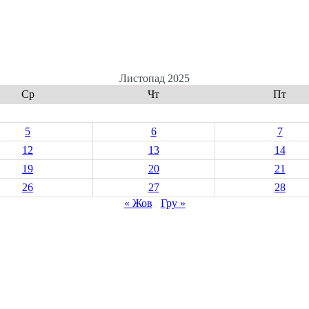
Листопад 2025
Ср
Чт
Пт
5
6
7
12
13
14
19
20
21
26
27
28
« Жов
Гру »