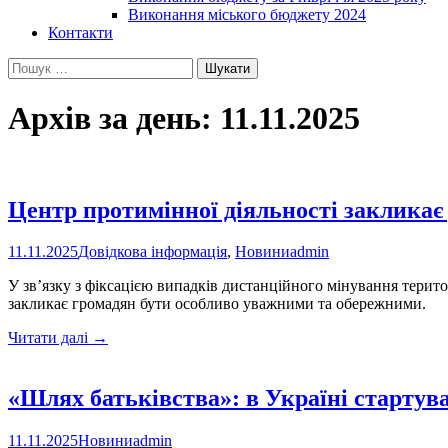
Виконання міського бюджету 2024
Контакти
Пошук:
Архів за день: 11.11.2025
Центр протимінної діяльності закликає
11.11.2025
Довідкова інформація
,
Новини
admin
У зв’язку з фіксацією випадків дистанційного мінування терито
закликає громадян бути особливо уважними та обережними.
Центр
Читати далі
→
протимінної
діяльності
закликає
«Шлях батьківства»: в Україні стартув
до
обережності
11.11.2025
Новини
admin