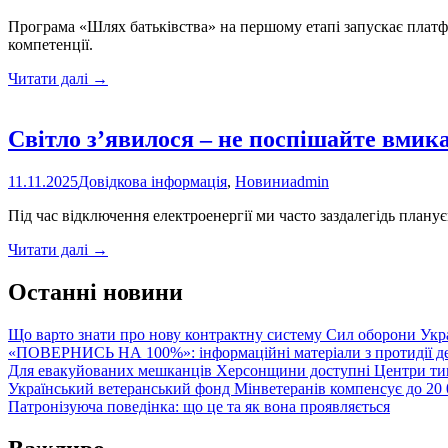
Програма «Шлях батьківства» на першому етапі запускає платфо
компетенції.
«Шлях
Читати далі
→
батьківства»:
в
Україні
Світло з’явилося – не поспішайте вмика
стартувала
програма
11.11.2025
Довідкова інформація
,
Новини
admin
для
розвитку
Під час відключення електроенергії ми часто заздалегідь плану
навичок
батьківства
Світло
Читати далі
→
з’явилося
–
Останні новини
не
поспішайте
Що варто знати про нову контрактну систему Сил оборони Укр
вмикати
«ПОВЕРНИСЬ НА 100%»: інформаційні матеріали з протидії де
все
Для евакуйованих мешканців Херсонщини доступні Центри тим
одразу!
Український ветеранський фонд Мінветеранів компенсує до 20 0
Патронізуюча поведінка: що це та як вона проявляється