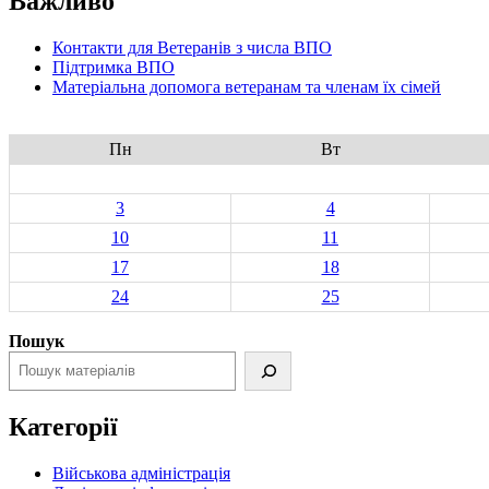
Важливо
Контакти для Ветеранів з числа ВПО
Підтримка ВПО
Матеріальна допомога ветеранам та членам їх сімей
Пн
Вт
3
4
10
11
17
18
24
25
Пошук
Категорії
Військова адміністрація