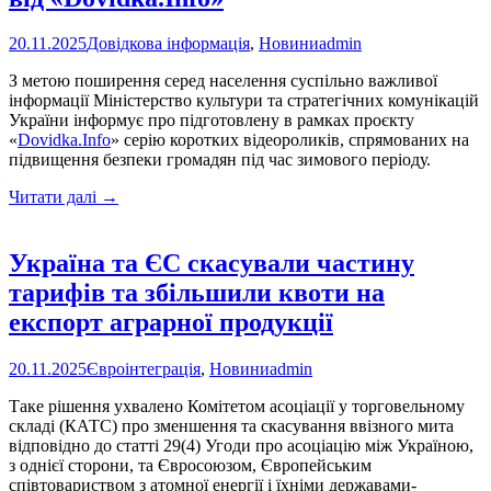
20.11.2025
Довідкова інформація
,
Новини
admin
З метою поширення серед населення суспільно важливої
інформації Міністерство культури та стратегічних комунікацій
України інформує про підготовлену в рамках проєкту
«
Dovidka.Info
» серію коротких відеороликів, спрямованих на
підвищення безпеки громадян під час зимового періоду.
Як
Читати далі
→
обрати
обігрівач
на
Україна та ЄС скасували частину
зиму:
тарифів та збільшили квоти на
поради
від
експорт аграрної продукції
«Dovidka.Info»
20.11.2025
Євроінтеграція
,
Новини
admin
Таке рішення ухвалено Комітетом асоціації у торговельному
складі (КАТС) про зменшення та скасування ввізного мита
відповідно до статті 29(4) Угоди про асоціацію між Україною,
з однієї сторони, та Євросоюзом, Європейським
співтовариством з атомної енергії і їхніми державами-