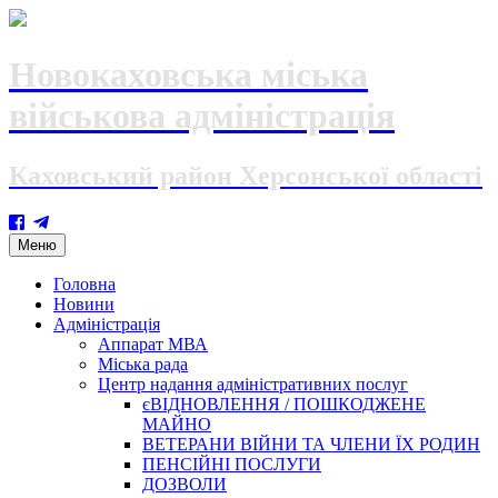
Новокаховська міська
військова адміністрація
Каховський район Херсонської області
Skip
Меню
to
content
Головна
Новини
Адміністрація
Аппарат МВА
Міська рада
Центр надання адміністративних послуг
єВІДНОВЛЕННЯ / ПОШКОДЖЕНЕ
МАЙНО
ВЕТЕРАНИ ВІЙНИ ТА ЧЛЕНИ ЇХ РОДИН
ПЕНСІЙНІ ПОСЛУГИ
ДОЗВОЛИ