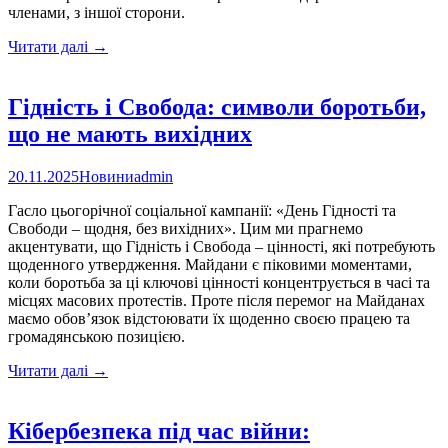
членами, з іншої сторони.
Україна
Читати далі
→
та
ЄС
скасували
Гідність і Свобода: символи боротьби,
частину
що не мають вихідних
тарифів
та
збільшили
20.11.2025
Новини
admin
квоти
на
Гасло цьогорічної соціальної кампанії: «День Гідності та
експорт
Свободи – щодня, без вихідних». Цим ми прагнемо
аграрної
акцентувати, що Гідність і Свобода – цінності, які потребують
продукції
щоденного утвердження. Майдани є піковими моментами,
коли боротьба за ці ключові цінності концентрується в часі та
місцях масових протестів. Проте після перемог на Майданах
маємо обов’язок відстоювати їх щоденно своєю працею та
громадянською позицією.
Гідність
Читати далі
→
і
Свобода:
символи
Кібербезпека під час війни:
боротьби,