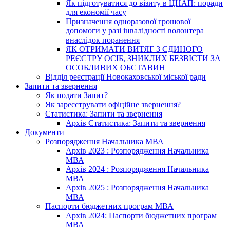
Як підготуватися до візиту в ЦНАП: поради
для економії часу
Призначення одноразової грошової
допомоги у разі інвалідності волонтера
внаслідок поранення
ЯК ОТРИМАТИ ВИТЯГ З ЄДИНОГО
РЕЄСТРУ ОСІБ, ЗНИКЛИХ БЕЗВІСТИ ЗА
ОСОБЛИВИХ ОБСТАВИН
Відділ реєстрації Новокаховської міської ради
Запити та звернення
Як подати Запит?
Як зареєструвати офіційне звернення?
Статистика: Запити та звернення
Архів Статистика: Запити та звернення
Документи
Розпорядження Начальника МВА
Архів 2023 : Розпорядження Начальника
МВА
Архів 2024 : Розпорядження Начальника
МВА
Архів 2025 : Розпорядження Начальника
МВА
Паспорти бюджетних програм МВА
Архів 2024: Паспорти бюджетних програм
МВА