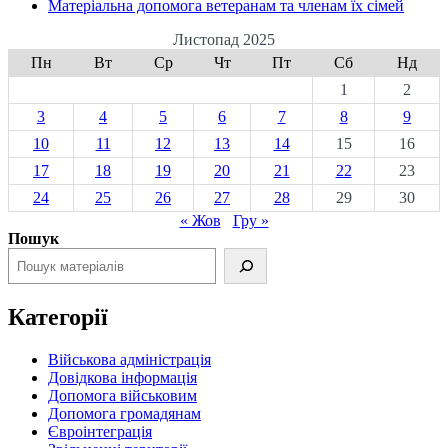
Матеріальна допомога ветеранам та членам їх сімей
Листопад 2025
Пн
Вт
Ср
Чт
Пт
Сб
Нд
1
2
3
4
5
6
7
8
9
10
11
12
13
14
15
16
17
18
19
20
21
22
23
24
25
26
27
28
29
30
« Жов
Гру »
Пошук
Категорії
Військова адміністрація
Довідкова інформація
Допомога військовим
Допомога громадянам
Євроінтеграція