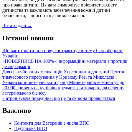
про права дитини. Ця дата символізує пріоритет захисту
дитинства та важливість забезпечення кожній дитині
безпечного, гідного та щасливого життя.
20
Читати далі
→
листопада
–
Останні новини
День
захисту
Що варто знати про нову контрактну систему Сил оборони
дітей
України
«ПОВЕРНИСЬ НА 100%»: інформаційні матеріали з протидії
дезінформації
Для евакуйованих мешканців Херсонщини доступні Центри
тимчасового перебування у Кривому Розі та Миколаєві
Український ветеранський фонд Мінветеранів компенсує до
20 000 гривень на купівлю предметів та товарів для ведення
ветеранського бізнесу
Патронізуюча поведінка: що це та як вона проявляється
Важливо
Контакти для Ветеранів з числа ВПО
Підтримка ВПО