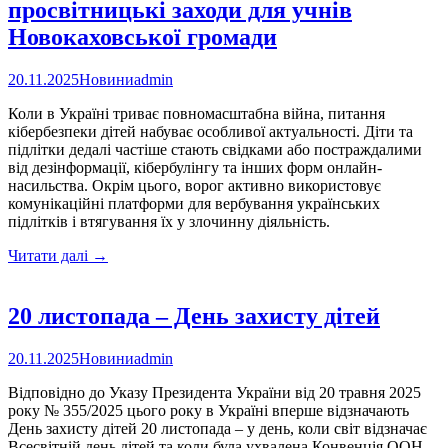
просвітницькі заходи для учнів
що
не
Новокаховської громади
мають
вихідних
20.11.2025
Новини
admin
Коли в Україні триває повномасштабна війна, питання
кібербезпеки дітей набуває особливої актуальності. Діти та
підлітки дедалі частіше стають свідками або постраждалими
від дезінформації, кібербулінгу та інших форм онлайн-
насильства. Окрім цього, ворог активно використовує
комунікаційні платформи для вербування українських
підлітків і втягування їх у злочинну діяльність.
Кібербезпека
Читати далі
→
під
час
війни:
20 листопада – День захисту дітей
просвітницькі
заходи
20.11.2025
Новини
admin
для
учнів
Відповідно до Указу Президента України від 20 травня 2025
Новокаховської
року № 355/2025 цього року в Україні вперше відзначають
громади
День захисту дітей 20 листопада – у день, коли світ відзначає
Всесвітній день дітей та коли була ухвалена Конвенція ООН