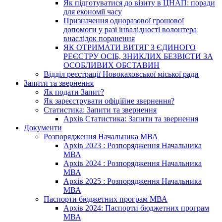
Як підготуватися до візиту в ЦНАП: поради
для економії часу
Призначення одноразової грошової
допомоги у разі інвалідності волонтера
внаслідок поранення
ЯК ОТРИМАТИ ВИТЯГ З ЄДИНОГО
РЕЄСТРУ ОСІБ, ЗНИКЛИХ БЕЗВІСТИ ЗА
ОСОБЛИВИХ ОБСТАВИН
Відділ реєстрації Новокаховської міської ради
Запити та звернення
Як подати Запит?
Як зареєструвати офіційне звернення?
Статистика: Запити та звернення
Архів Статистика: Запити та звернення
Документи
Розпорядження Начальника МВА
Архів 2023 : Розпорядження Начальника
МВА
Архів 2024 : Розпорядження Начальника
МВА
Архів 2025 : Розпорядження Начальника
МВА
Паспорти бюджетних програм МВА
Архів 2024: Паспорти бюджетних програм
МВА