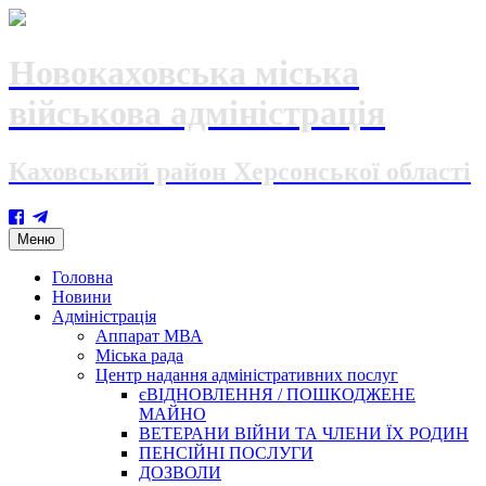
Новокаховська міська
військова адміністрація
Каховський район Херсонської області
Skip
Меню
to
content
Головна
Новини
Адміністрація
Аппарат МВА
Міська рада
Центр надання адміністративних послуг
єВІДНОВЛЕННЯ / ПОШКОДЖЕНЕ
МАЙНО
ВЕТЕРАНИ ВІЙНИ ТА ЧЛЕНИ ЇХ РОДИН
ПЕНСІЙНІ ПОСЛУГИ
ДОЗВОЛИ