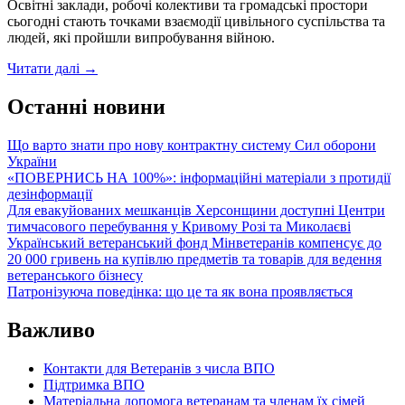
Освітні заклади, робочі колективи та громадські простори
сьогодні стають точками взаємодії цивільного суспільства та
людей, які пройшли випробування війною.
Повага
Читати далі
→
до
ветеранів
Останні новини
і
ветеранок
Що варто знати про нову контрактну систему Сил оборони
починається
України
з
«ПОВЕРНИСЬ НА 100%»: інформаційні матеріали з протидії
відповідального
дезінформації
ставлення
Для евакуйованих мешканців Херсонщини доступні Центри
кожного
тимчасового перебування у Кривому Розі та Миколаєві
з
Український ветеранський фонд Мінветеранів компенсує до
нас
20 000 гривень на купівлю предметів та товарів для ведення
ветеранського бізнесу
Патронізуюча поведінка: що це та як вона проявляється
Важливо
Контакти для Ветеранів з числа ВПО
Підтримка ВПО
Матеріальна допомога ветеранам та членам їх сімей