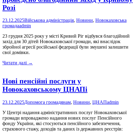
Розі
23.12.2025
Військова адміністрація
,
Новини
,
Новокаховська
громада
admin
23 грудня 2025 року у місті Кривий Ріг відбувся благодійний
захід для 30 дітей Новокаховської громади, які внаслідок
збройної агресії російської федерації були змушені залишити
свої домівки.
Для
Читати далі
→
дітей
Новокаховської
громади
Нові пенсійні послуги у
проведено
Новокаховському ЦНАПі
благодійний
захід
у
23.12.2025
Допомога громадянам
,
Новини
,
ЦНАП
admin
Кривому
Розі
У Центрі надання адміністративних послуг Новокаховської
громади впроваджено надання нових послуг Пенсійного
фонду України, які стосуються пенсійного забезпечення,
страхового стажу, доходів та даних із державних реєстрів: