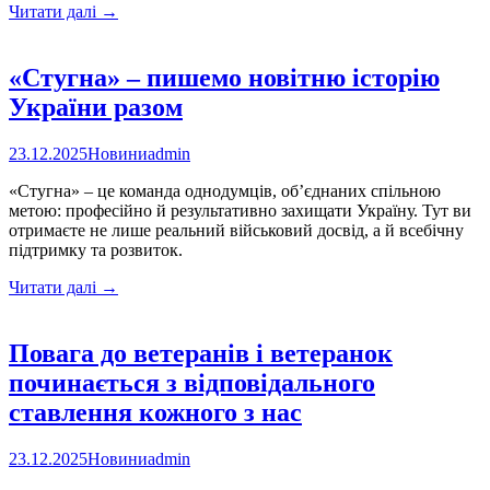
Нові
Читати далі
→
пенсійні
послуги
у
«Стугна» – пишемо новітню історію
Новокаховському
України разом
ЦНАПі
23.12.2025
Новини
admin
«Стугна» – це команда однодумців, об’єднаних спільною
метою: професійно й результативно захищати Україну. Тут ви
отримаєте не лише реальний військовий досвід, а й всебічну
підтримку та розвиток.
«Стугна»
Читати далі
→
–
пишемо
новітню
Повага до ветеранів і ветеранок
історію
починається з відповідального
України
разом
ставлення кожного з нас
23.12.2025
Новини
admin