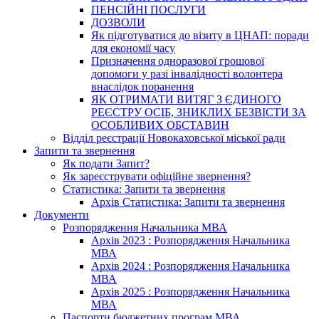
ПЕНСІЙНІ ПОСЛУГИ
ДОЗВОЛИ
Як підготуватися до візиту в ЦНАП: поради
для економії часу
Призначення одноразової грошової
допомоги у разі інвалідності волонтера
внаслідок поранення
ЯК ОТРИМАТИ ВИТЯГ З ЄДИНОГО
РЕЄСТРУ ОСІБ, ЗНИКЛИХ БЕЗВІСТИ ЗА
ОСОБЛИВИХ ОБСТАВИН
Відділ реєстрації Новокаховської міської ради
Запити та звернення
Як подати Запит?
Як зареєструвати офіційне звернення?
Статистика: Запити та звернення
Архів Статистика: Запити та звернення
Документи
Розпорядження Начальника МВА
Архів 2023 : Розпорядження Начальника
МВА
Архів 2024 : Розпорядження Начальника
МВА
Архів 2025 : Розпорядження Начальника
МВА
Паспорти бюджетних програм МВА