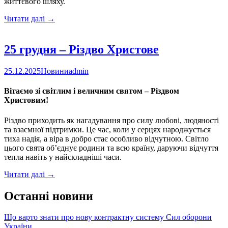
життєвого шляху.
Каховський
Читати далі
→
районний
відділ
поліції
25 грудня – Різдво Христове
інформує
про
25.12.2025
Новини
admin
вступ
до
Вітаємо зі світлим і величним святом – Різдвом
закладів
Христовим!
вищої
освіти
МВС
Різдво приходить як нагадування про силу любові, людяності
України
та взаємної підтримки. Це час, коли у серцях народжується
тиха надія, а віра в добро стає особливо відчутною. Світло
цього свята об’єднує родини та всю країну, даруючи відчуття
тепла навіть у найскладніші часи.
25
Читати далі
→
грудня
–
Останні новини
Різдво
Христове
Що варто знати про нову контрактну систему Сил оборони
України