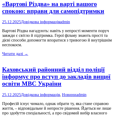
«Вартові Різдва» на варті вашого
спокою: вправи для самопідтримки
25.12.2025
Довідкова інформація
admin
Вартові Різдва нагадують: навіть у непрості моменти поруч
завжди є світло й підтримка. Герої фільму знають прості та
дієві способи допомогти впоратися з тривогою й внутрішнім
неспокоєм.
«Вартові
Читати далі
→
Різдва»
на
варті
Каховський районний відділ поліції
вашого
інформує про вступ до закладів вищої
спокою:
вправи
освіти МВС України
для
самопідтримки
25.12.2025
Довідкова інформація
,
Новини
admin
Професій існує чимало, однак обрати ту, яка стане справою
життя, – відповідальне й непросте рішення. Йдеться не лише
про здобуття спеціальності, а про свідомий вибір власного