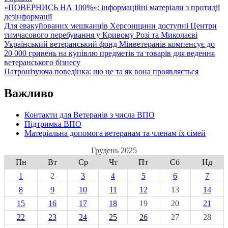
«ПОВЕРНИСЬ НА 100%»: інформаційні матеріали з протидії
дезінформації
Для евакуйованих мешканців Херсонщини доступні Центри
тимчасового перебування у Кривому Розі та Миколаєві
Український ветеранський фонд Мінветеранів компенсує до
20 000 гривень на купівлю предметів та товарів для ведення
ветеранського бізнесу
Патронізуюча поведінка: що це та як вона проявляється
Важливо
Контакти для Ветеранів з числа ВПО
Підтримка ВПО
Матеріальна допомога ветеранам та членам їх сімей
Грудень 2025
Пн
Вт
Ср
Чт
Пт
Сб
Нд
1
2
3
4
5
6
7
8
9
10
11
12
13
14
15
16
17
18
19
20
21
22
23
24
25
26
27
28