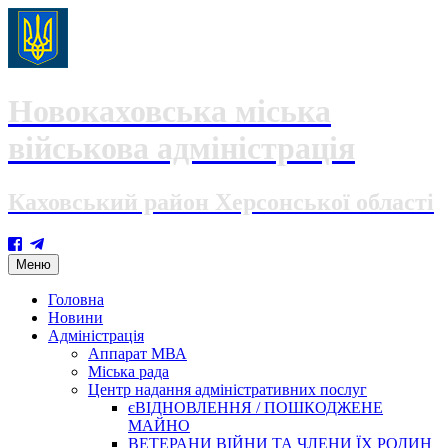
Новокаховська міська
військова адміністрація
Каховський район Херсонської області
Skip
Меню
to
content
Головна
Новини
Адміністрація
Аппарат МВА
Міська рада
Центр надання адміністративних послуг
єВІДНОВЛЕННЯ / ПОШКОДЖЕНЕ
МАЙНО
ВЕТЕРАНИ ВІЙНИ ТА ЧЛЕНИ ЇХ РОДИН