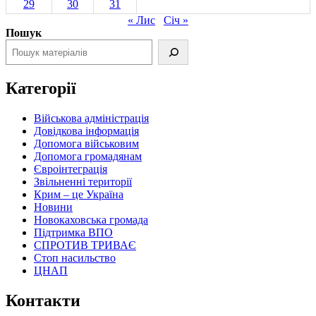
29
30
31
« Лис
Січ »
Пошук
Категорії
Військова адміністрація
Довідкова інформація
Допомога військовим
Допомога громадянам
Євроінтеграція
Звільненні території
Крим – це Україна
Новини
Новокаховська громада
Підтримка ВПО
СПРОТИВ ТРИВАЄ
Стоп насильство
ЦНАП
Контакти