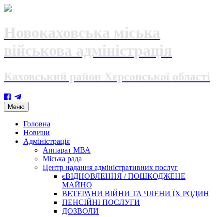
Новокаховська міська
військова адміністрація
Каховський район Херсонської області
Skip
Меню
to
content
Головна
Новини
Адміністрація
Аппарат МВА
Міська рада
Центр надання адміністративних послуг
єВІДНОВЛЕННЯ / ПОШКОДЖЕНЕ
МАЙНО
ВЕТЕРАНИ ВІЙНИ ТА ЧЛЕНИ ЇХ РОДИН
ПЕНСІЙНІ ПОСЛУГИ
ДОЗВОЛИ