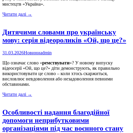
2026
мистецтв «Україна».
році
«НА
Читати далі
→
ДРАЙВІ»
–
нова
Дитячими словами про українську
прем’єра
мову: серія відеороликів «Ой, що це?»
українського
кіно
31.03.2026
Новини
admin
Що означає слово «
ремствувати
»? У новому випуску
відеосерії «Ой, що це?» діти демонструють, як правильно
використовувати це слово – коли хтось скаржиться,
висловлює невдоволення або незадоволення певними
обставинами.
Дитячими
Читати далі
→
словами
про
українську
Особливості надання благодійної
мову:
допомоги неприбутковими
серія
відеороликів
організаціями під час воєнного стану
«Ой,