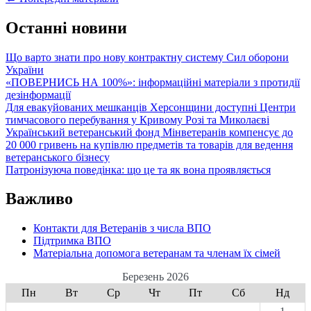
Posts
з
navigation
метою
Останні новини
визначення
ключових
Що варто знати про нову контрактну систему Сил оборони
викликів
України
та
«ПОВЕРНИСЬ НА 100%»: інформаційні матеріали з протидії
потреб
дезінформації
Для евакуйованих мешканців Херсонщини доступні Центри
тимчасового перебування у Кривому Розі та Миколаєві
Український ветеранський фонд Мінветеранів компенсує до
20 000 гривень на купівлю предметів та товарів для ведення
ветеранського бізнесу
Патронізуюча поведінка: що це та як вона проявляється
Важливо
Контакти для Ветеранів з числа ВПО
Підтримка ВПО
Матеріальна допомога ветеранам та членам їх сімей
Березень 2026
Пн
Вт
Ср
Чт
Пт
Сб
Нд