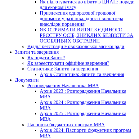
Як підготуватися до візиту в ЦНАП: поради
для економії часу
Призначення одноразової грошової
допомоги у разі інвалідності волонтера
внаслідок поранення
ЯК ОТРИМАТИ ВИТЯГ З ЄДИНОГО
РЕЄСТРУ ОСІБ, ЗНИКЛИХ БЕЗВІСТИ ЗА
ОСОБЛИВИХ ОБСТАВИН
Відділ реєстрації Новокаховської міської ради
Запити та звернення
Як подати Запит?
Як зареєструвати офіційне звернення?
Статистика: Запити та звернення
Архів Статистика: Запити та звернення
Документи
Розпорядження Начальника МВА
Архів 2023 : Розпорядження Начальника
МВА
Архів 2024 : Розпорядження Начальника
МВА
Архів 2025 : Розпорядження Начальника
МВА
Паспорти бюджетних програм МВА
Архів 2024: Паспорти бюджетних програм
МВА