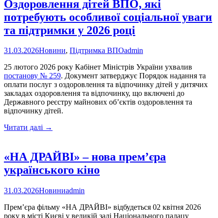
Оздоровлення дітей ВПО, які
потребують особливої соціальної уваги
та підтримки у 2026 році
31.03.2026
Новини
,
Підтримка ВПО
admin
25 лютого 2026 року Кабінет Міністрів України ухвалив
постанову № 259
. Документ затверджує Порядок надання та
оплати послуг з оздоровлення та відпочинку дітей у дитячих
закладах оздоровлення та відпочинку, що включені до
Державного реєстру майнових об’єктів оздоровлення та
відпочинку дітей.
Оздоровлення
Читати далі
→
дітей
ВПО,
які
«НА ДРАЙВІ» – нова прем’єра
потребують
українського кіно
особливої
соціальної
уваги
31.03.2026
Новини
admin
та
підтримки
Прем’єра фільму «НА ДРАЙВІ» відбудеться 02 квітня 2026
у
року в місті Києві у великій залі Національного палацу