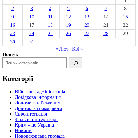
1
2
3
4
5
6
7
8
9
10
11
12
13
14
15
16
17
18
19
20
21
22
23
24
25
26
27
28
29
30
31
« Лют
Кві »
Пошук
Категорії
Військова адміністрація
Довідкова інформація
Допомога військовим
Допомога громадянам
Євроінтеграція
Звільненні території
Крим – це Україна
Новини
Новокаховська громада