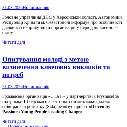
що
31.03.2026
Новини
admin
це?»
Головне управління ДПС у Херсонській області, Автономній
Республіці Крим та м. Севастополі інформує про особливості
діяльності неприбуткових організацій у період дії воєнного
стану.
Особливості
Читати далі
→
надання
благодійної
допомоги
Опитування молоді з метою
неприбутковими
визначення ключових викликів та
організаціями
під
потреб
час
воєнного
31.03.2026
Новини
admin
стану
Громадська організація «СТАН» у партнерстві з Fryshuset за
підтримки Шведського агентства з питань міжнародної
співпраці та розвитку (Sida) реалізує проєкт
«Driven by
Passions: Young People Leading Change»
.
Опитування
Читати далі
→
молоді
←
Попередні матеріали