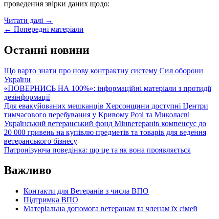
проведення звірки даних щодо:
Звірка
Читати далі
→
Posts
даних
←
Попередні матеріали
щодо
navigation
плати
Останні новини
за
землю:
Що варто знати про нову контрактну систему Сил оборони
до
України
якого
«ПОВЕРНИСЬ НА 100%»: інформаційні матеріали з протидії
органу
дезінформації
податкової
Для евакуйованих мешканців Херсонщини доступні Центри
служби
тимчасового перебування у Кривому Розі та Миколаєві
звернутися
Український ветеранський фонд Мінветеранів компенсує до
громадянам
20 000 гривень на купівлю предметів та товарів для ведення
ветеранського бізнесу
Патронізуюча поведінка: що це та як вона проявляється
Важливо
Контакти для Ветеранів з числа ВПО
Підтримка ВПО
Матеріальна допомога ветеранам та членам їх сімей