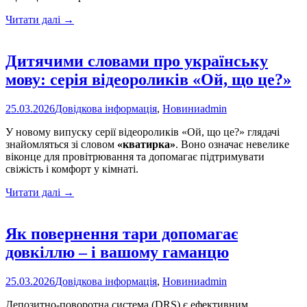
Психоемоційне
Читати далі
→
здоров’я
навесні:
важливо
Дитячими словами про українську
прислухатися
мову: серія відеороликів «Ой, що це?»
до
себе
25.03.2026
Довідкова інформація
,
Новини
admin
У новому випуску серії відеороликів «Ой, що це?» глядачі
знайомляться зі словом
«кватирка»
. Воно означає невелике
віконце для провітрювання та допомагає підтримувати
свіжість і комфорт у кімнаті.
Дитячими
Читати далі
→
словами
про
українську
Як повернення тари допомагає
мову:
довкіллю – і вашому гаманцю
серія
відеороликів
«Ой,
25.03.2026
Довідкова інформація
,
Новини
admin
що
це?»
Депозитно-поворотна система (DRS) є ефективним