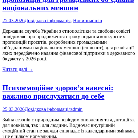
національних меншин
25.03.2026
Довідкова інформація
,
Новини
admin
Державна служба України з етнополітики та свободи совісті
повідомляє про продовження строку подання конкурсних
пропозицій проєктів, розроблених громадськими
об’єднаннями національних меншин (спільнот), для реалізації
яких передбачено надання фінансової підтримки з державного
бюджету у 2026 році.
Продовжено
Читати далі
→
строк
подання
конкурсних
Психоемоційне здоров’я навесні:
пропозицій
важливо прислухатися до себе
для
громадських
об’єднань
25.03.2026
Довідкова інформація
admin
національних
меншин
Зміна сезонів є природним періодом оновлення та адаптації як
для довкілля, так і для людини. Водночас внутрішній
емоційний стан не завжди співпадає із календарними змінами,
і це є цілком нормальним.