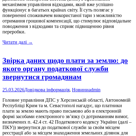
механізмом управління відходами, який вже успішно
функціонує в багатьох країнах світу. Її суть полягає у
поверненні споживачем використаної тари з можливістю
отримання грошової компенсації, що стимулює відповідальне
поводження з відходами та сприяє підвищенню рівня
переробки.
Як
Читати далі
→
повернення
тари
допомагає
Звірка даних щодо плати за землю: до
довкіллю
якого органу податкової служби
–
і
звернутися громадянам
вашому
гаманцю
25.03.2026
Довідкова інформація
,
Новини
admin
Головне управління ДПС у Херсонській області, Автономній
Республіці Крим та м. Севастополі нагадує, що платники
плати за землю мають право письмово або в електронній
формі засобами електронного зв’язку (з дотриманням вимог,
визначених п. 42.4 ст. 42 Податкового кодексу України (далі –
ПКУ)) звернутися до податкової служби за своїм місцем
реєстрації або за місцем знаходження земельних ділянок для