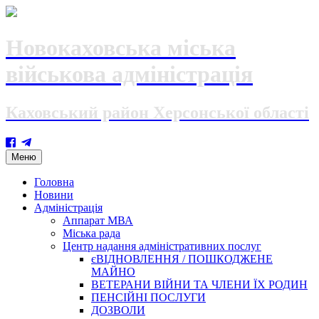
Новокаховська міська
військова адміністрація
Каховський район Херсонської області
Skip
Меню
to
content
Головна
Новини
Адміністрація
Аппарат МВА
Міська рада
Центр надання адміністративних послуг
єВІДНОВЛЕННЯ / ПОШКОДЖЕНЕ
МАЙНО
ВЕТЕРАНИ ВІЙНИ ТА ЧЛЕНИ ЇХ РОДИН
ПЕНСІЙНІ ПОСЛУГИ
ДОЗВОЛИ