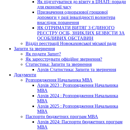
Як підготуватися до візиту в ЦНАП: поради
для економії часу
Призначення одноразової грошової
допомоги у разі інвалідності волонтера
внаслідок поранення
ЯК ОТРИМАТИ ВИТЯГ З ЄДИНОГО
РЕЄСТРУ ОСІБ, ЗНИКЛИХ БЕЗВІСТИ ЗА
ОСОБЛИВИХ ОБСТАВИН
Відділ реєстрації Новокаховської міської ради
Запити та звернення
Як подати Запит?
Як зареєструвати офіційне звернення?
Статистика: Запити та звернення
Архів Статистика: Запити та звернення
Документи
Розпорядження Начальника МВА
Архів 2023 : Розпорядження Начальника
МВА
Архів 2024 : Розпорядження Начальника
МВА
Архів 2025 : Розпорядження Начальника
МВА
Паспорти бюджетних програм МВА
Архів 2024: Паспорти бюджетних програм
МВА