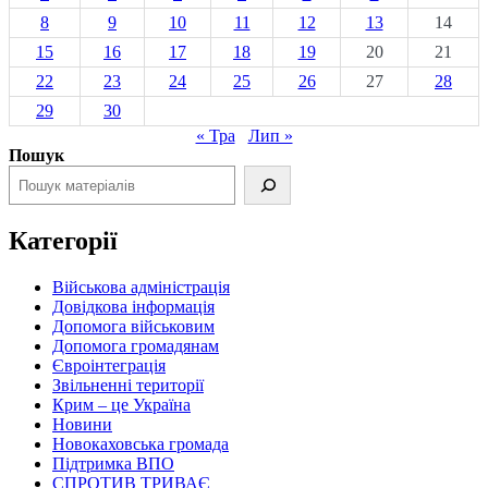
8
9
10
11
12
13
14
15
16
17
18
19
20
21
22
23
24
25
26
27
28
29
30
« Тра
Лип »
Пошук
Категорії
Військова адміністрація
Довідкова інформація
Допомога військовим
Допомога громадянам
Євроінтеграція
Звільненні території
Крим – це Україна
Новини
Новокаховська громада
Підтримка ВПО
СПРОТИВ ТРИВАЄ