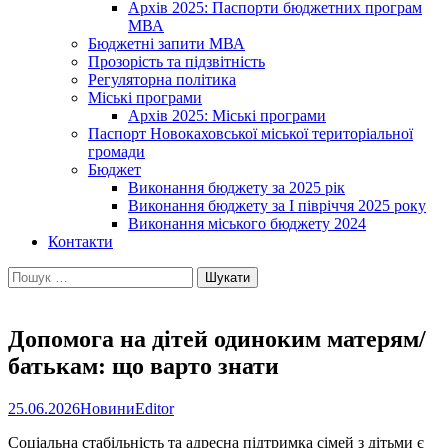
Архів 2025: Паспорти бюджетних програм
МВА
Бюджетні запити МВА
Прозорість та підзвітність
Регуляторна політика
Міські програми
Архів 2025: Міські програми
Паспорт Новокаховської міської територіальної
громади
Бюджет
Виконання бюджету за 2025 рік
Виконання бюджету за І півріччя 2025 року
Виконання міського бюджету 2024
Контакти
Пошук:
Допомога на дітей одиноким матерям/
батькам: що варто знати
25.06.2026
Новини
Editor
Соціальна стабільність та адресна підтримка сімей з дітьми є