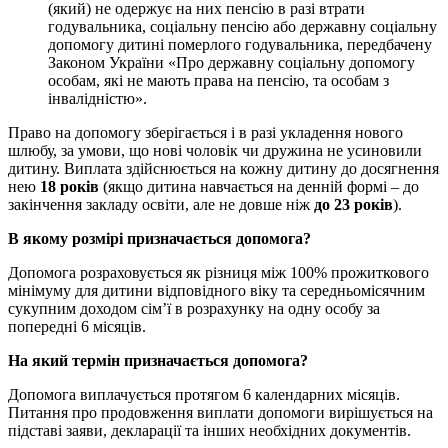
(який) не одержує на них пенсію в разі втрати
годувальника, соціальну пенсію або державну соціальну
допомогу дитині померлого годувальника, передбачену
Законом України «Про державну соціальну допомогу
особам, які не мають права на пенсію, та особам з
інвалідністю».
Право на допомогу зберігається і в разі укладення нового
шлюбу, за умови, що нові чоловік чи дружина не усиновили
дитину. Виплата здійснюється на кожну дитину до досягнення
нею
18 років
(якщо дитина навчається на денній формі – до
закінчення закладу освіти, але не довше ніж
до 23 років
).
В якому розмірі призначається допомога?
Допомога розраховується як різниця між 100% прожиткового
мінімуму для дитини відповідного віку та середньомісячним
сукупним доходом сім’ї в розрахунку на одну особу за
попередні 6 місяців.
На який термін призначається допомога?
Допомога виплачується протягом 6 календарних місяців.
Питання про продовження виплати допомоги вирішується на
підставі заяви, декларації та інших необхідних документів.