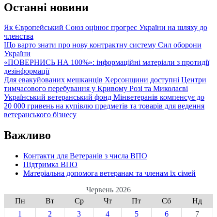
Останні новини
Як Європейський Союз оцінює прогрес України на шляху до
членства
Що варто знати про нову контрактну систему Сил оборони
України
«ПОВЕРНИСЬ НА 100%»: інформаційні матеріали з протидії
дезінформації
Для евакуйованих мешканців Херсонщини доступні Центри
тимчасового перебування у Кривому Розі та Миколаєві
Український ветеранський фонд Мінветеранів компенсує до
20 000 гривень на купівлю предметів та товарів для ведення
ветеранського бізнесу
Важливо
Контакти для Ветеранів з числа ВПО
Підтримка ВПО
Матеріальна допомога ветеранам та членам їх сімей
Червень 2026
Пн
Вт
Ср
Чт
Пт
Сб
Нд
1
2
3
4
5
6
7