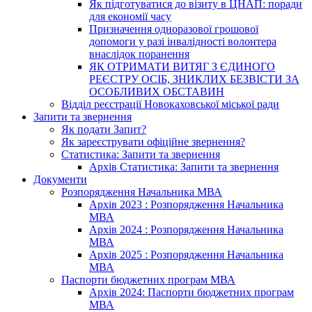
Як підготуватися до візиту в ЦНАП: поради
для економії часу
Призначення одноразової грошової
допомоги у разі інвалідності волонтера
внаслідок поранення
ЯК ОТРИМАТИ ВИТЯГ З ЄДИНОГО
РЕЄСТРУ ОСІБ, ЗНИКЛИХ БЕЗВІСТИ ЗА
ОСОБЛИВИХ ОБСТАВИН
Відділ реєстрації Новокаховської міської ради
Запити та звернення
Як подати Запит?
Як зареєструвати офіційне звернення?
Статистика: Запити та звернення
Архів Статистика: Запити та звернення
Документи
Розпорядження Начальника МВА
Архів 2023 : Розпорядження Начальника
МВА
Архів 2024 : Розпорядження Начальника
МВА
Архів 2025 : Розпорядження Начальника
МВА
Паспорти бюджетних програм МВА
Архів 2024: Паспорти бюджетних програм
МВА