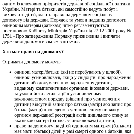
одним із ключових пріоритетів державної соціальної політики
України. Матері та батьки, які самостійно ведуть побут і
виховують дітей, мають право на державну соціальну
допомогу від держави. Порядок та умови надання допомоги
одиноким матерям (батькам) чітко регламентуються
постановою Кабінету Міністрів України від 27.12.2001 року №
1751 «Про затвердження Порядку призначення і виплати
державної допомоги сім’ям з дітьми».
Хто має право на допомогу?
Отримати допомогу можуть:
одинокі матері/батьки (які не перебувають у шлюбі),
одинокі усиновлювачі, якщо у свідоцтві про народження
дитини або документі про народження дитини,
виданому компетентними органами іноземної держави,
за умови його легалізації в установленому
законодавством порядку (рішенні про усиновлення
дитини) відсутній запис про батька (матір) або запис про
батька (матір) проведено в установленому порядку
органом державної реєстрації актів цивільного стану за
вказівкою матері (батька, усиновлювача) дитини;
право на допомогу на дітей одиноким матерям (батькам)
має мати (батько) дітей у разі смерті одного з батьків, яка