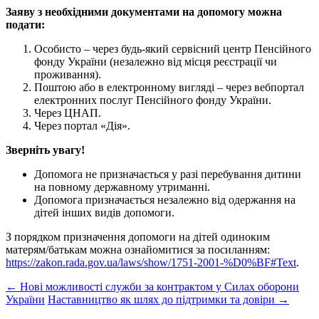
Заяву з необхідними документами на допомогу можна
подати:
Особисто – через будь-який сервісний центр Пенсійного
фонду України (незалежно від місця реєстрації чи
проживання).
Поштою або в електронному вигляді – через вебпортал
електронних послуг Пенсійного фонду України.
Через ЦНАП.
Через портал «Дія».
Зверніть увагу!
Допомога не призначається у разі перебування дитини
на повному державному утриманні.
Допомога призначається незалежно від одержання на
дітей інших видів допомоги.
З порядком призначення допомоги на дітей одиноким
матерям/батькам можна ознайомитися за посиланням:
https://zakon.rada.gov.ua/laws/show/1751-2001-%D0%BF#Text
.
Post
←
Нові можливості служби за контрактом у Силах оборони
України
Наставництво як шлях до підтримки та довіри
→
navigation