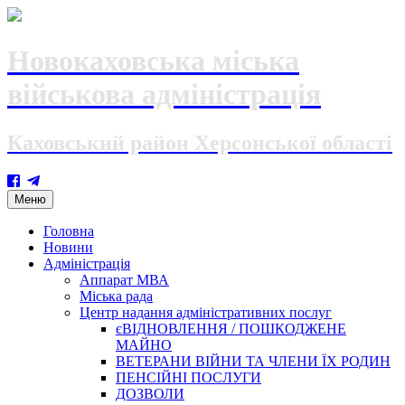
Новокаховська міська
військова адміністрація
Каховський район Херсонської області
Skip
Меню
to
content
Головна
Новини
Адміністрація
Аппарат МВА
Міська рада
Центр надання адміністративних послуг
єВІДНОВЛЕННЯ / ПОШКОДЖЕНЕ
МАЙНО
ВЕТЕРАНИ ВІЙНИ ТА ЧЛЕНИ ЇХ РОДИН
ПЕНСІЙНІ ПОСЛУГИ
ДОЗВОЛИ