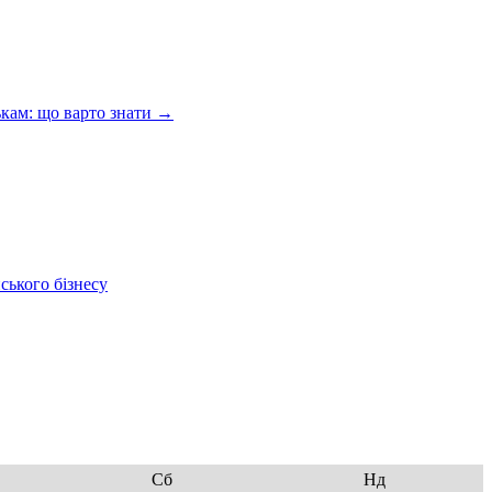
кам: що варто знати
→
ського бізнесу
Сб
Нд