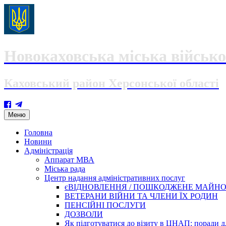
Новокаховська міська військо
Каховський район Херсонської області
Skip
Меню
to
content
Головна
Новини
Адміністрація
Аппарат МВА
Міська рада
Центр надання адміністративних послуг
єВІДНОВЛЕННЯ / ПОШКОДЖЕНЕ МАЙН
ВЕТЕРАНИ ВІЙНИ ТА ЧЛЕНИ ЇХ РОДИН
ПЕНСІЙНІ ПОСЛУГИ
ДОЗВОЛИ
Як підготуватися до візиту в ЦНАП: поради дл