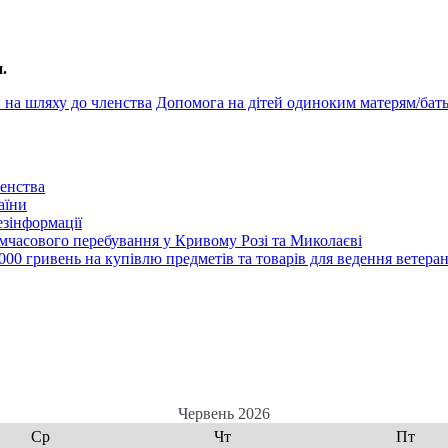
.
 на шляху до членства
Допомога на дітей одиноким матерям/бать
енства
аїни
зінформації
часового перебування у Кривому Розі та Миколаєві
00 гривень на купівлю предметів та товарів для ведення ветеран
Червень 2026
Ср
Чт
Пт