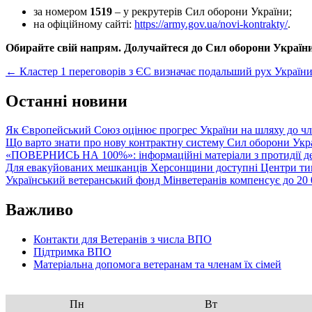
за номером
1519
– у рекрутерів Сил оборони України;
на офіційному сайті:
https://army.gov.ua/novi-kontrakty/
.
Обирайте свій напрям. Долучайтеся до Сил оборони України
Post
←
Кластер 1 переговорів з ЄС визначає подальший рух України
navigation
Останні новини
Як Європейський Союз оцінює прогрес України на шляху до чл
Що варто знати про нову контрактну систему Сил оборони Укр
«ПОВЕРНИСЬ НА 100%»: інформаційні матеріали з протидії де
Для евакуйованих мешканців Херсонщини доступні Центри тим
Український ветеранський фонд Мінветеранів компенсує до 20 0
Важливо
Контакти для Ветеранів з числа ВПО
Підтримка ВПО
Матеріальна допомога ветеранам та членам їх сімей
Пн
Вт