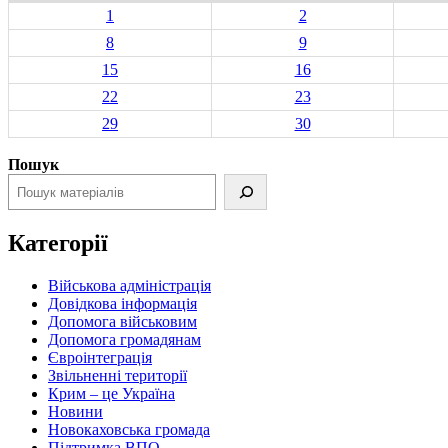
1
2
8
9
15
16
22
23
29
30
Пошук
Категорії
Військова адміністрація
Довідкова інформація
Допомога військовим
Допомога громадянам
Євроінтеграція
Звільненні території
Крим – це Україна
Новини
Новокаховська громада
Підтримка ВПО