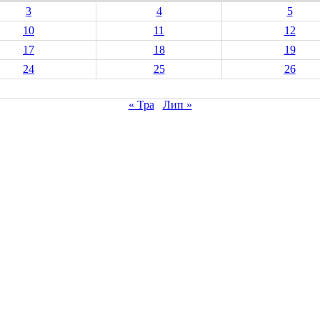
3
4
5
10
11
12
17
18
19
24
25
26
« Тра
Лип »