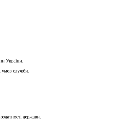
ни України.
і умов служби.
ноздатності держави.