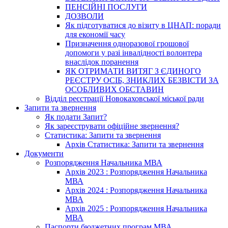
ПЕНСІЙНІ ПОСЛУГИ
ДОЗВОЛИ
Як підготуватися до візиту в ЦНАП: поради
для економії часу
Призначення одноразової грошової
допомоги у разі інвалідності волонтера
внаслідок поранення
ЯК ОТРИМАТИ ВИТЯГ З ЄДИНОГО
РЕЄСТРУ ОСІБ, ЗНИКЛИХ БЕЗВІСТИ ЗА
ОСОБЛИВИХ ОБСТАВИН
Відділ реєстрації Новокаховської міської ради
Запити та звернення
Як подати Запит?
Як зареєструвати офіційне звернення?
Статистика: Запити та звернення
Архів Статистика: Запити та звернення
Документи
Розпорядження Начальника МВА
Архів 2023 : Розпорядження Начальника
МВА
Архів 2024 : Розпорядження Начальника
МВА
Архів 2025 : Розпорядження Начальника
МВА
Паспорти бюджетних програм МВА