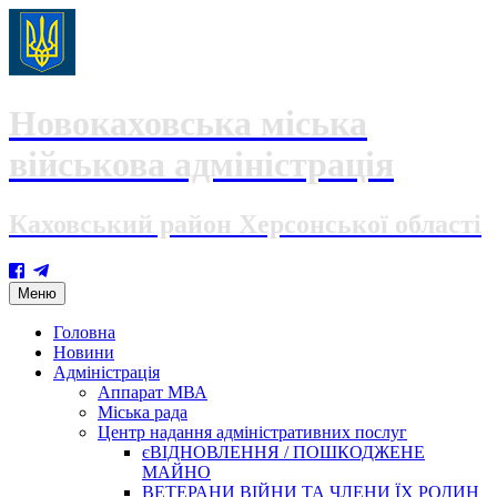
Новокаховська міська
військова адміністрація
Каховський район Херсонської області
Skip
Меню
to
content
Головна
Новини
Адміністрація
Аппарат МВА
Міська рада
Центр надання адміністративних послуг
єВІДНОВЛЕННЯ / ПОШКОДЖЕНЕ
МАЙНО
ВЕТЕРАНИ ВІЙНИ ТА ЧЛЕНИ ЇХ РОДИН