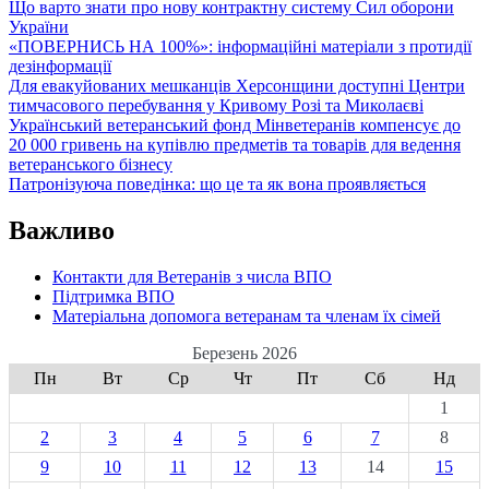
Що варто знати про нову контрактну систему Сил оборони
у
України
безпеку,
«ПОВЕРНИСЬ НА 100%»: інформаційні матеріали з протидії
розвиток
дезінформації
громад
Для евакуйованих мешканців Херсонщини доступні Центри
і
тимчасового перебування у Кривому Розі та Миколаєві
стабільне
Український ветеранський фонд Мінветеранів компенсує до
майбутнє
20 000 гривень на купівлю предметів та товарів для ведення
країни
ветеранського бізнесу
Патронізуюча поведінка: що це та як вона проявляється
Важливо
Контакти для Ветеранів з числа ВПО
Підтримка ВПО
Матеріальна допомога ветеранам та членам їх сімей
Березень 2026
Пн
Вт
Ср
Чт
Пт
Сб
Нд
1
2
3
4
5
6
7
8
9
10
11
12
13
14
15