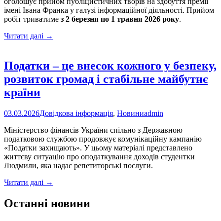
оголошує прийом публіцистичних творів на здобуття премії
імені Івана Франка у галузі інформаційної діяльності. Прийом
робіт триватиме
з
2 березня по 1 травня 2026 року
.
Оголошено
Читати далі
→
прийом
робіт
на
Податки – це внесок кожного у безпеку,
здобуття
розвиток громад і стабільне майбутнє
премії
імені
країни
Івана
Франка
03.03.2026
Довідкова інформація
,
Новини
admin
у
галузі
Міністерство фінансів України спільно з Державною
інформаційної
податковою службою продовжує комунікаційну кампанію
діяльності
«Податки захищають». У цьому матеріалі представлено
життєву ситуацію про оподаткування доходів студентки
Людмили, яка надає репетиторські послуги.
Податки
Читати далі
→
–
це
Останні новини
внесок
кожного