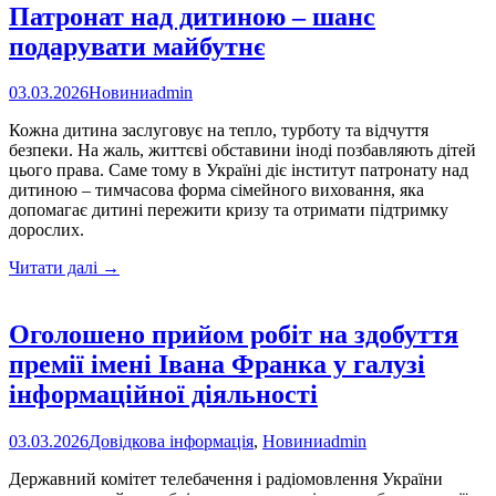
Патронат над дитиною – шанс
подарувати майбутнє
03.03.2026
Новини
admin
Кожна дитина заслуговує на тепло, турботу та відчуття
безпеки. На жаль, життєві обставини іноді позбавляють дітей
цього права. Саме тому в Україні діє інститут патронату над
дитиною – тимчасова форма сімейного виховання, яка
допомагає дитині пережити кризу та отримати підтримку
дорослих.
Патронат
Читати далі
→
над
дитиною
–
Оголошено прийом робіт на здобуття
шанс
премії імені Івана Франка у галузі
подарувати
майбутнє
інформаційної діяльності
03.03.2026
Довідкова інформація
,
Новини
admin
Державний комітет телебачення і радіомовлення України