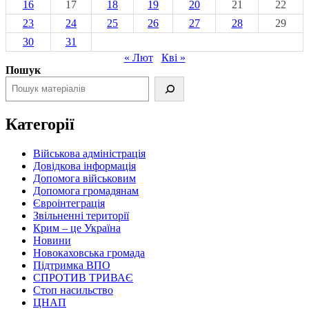
16
17
18
19
20
21
22
23
24
25
26
27
28
29
30
31
« Лют
Кві »
Пошук
Категорії
Військова адміністрація
Довідкова інформація
Допомога військовим
Допомога громадянам
Євроінтеграція
Звільненні території
Крим – це Україна
Новини
Новокаховська громада
Підтримка ВПО
СПРОТИВ ТРИВАЄ
Стоп насильство
ЦНАП