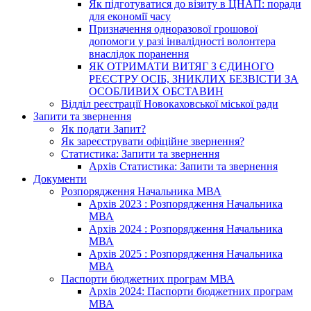
Як підготуватися до візиту в ЦНАП: поради
для економії часу
Призначення одноразової грошової
допомоги у разі інвалідності волонтера
внаслідок поранення
ЯК ОТРИМАТИ ВИТЯГ З ЄДИНОГО
РЕЄСТРУ ОСІБ, ЗНИКЛИХ БЕЗВІСТИ ЗА
ОСОБЛИВИХ ОБСТАВИН
Відділ реєстрації Новокаховської міської ради
Запити та звернення
Як подати Запит?
Як зареєструвати офіційне звернення?
Статистика: Запити та звернення
Архів Статистика: Запити та звернення
Документи
Розпорядження Начальника МВА
Архів 2023 : Розпорядження Начальника
МВА
Архів 2024 : Розпорядження Начальника
МВА
Архів 2025 : Розпорядження Начальника
МВА
Паспорти бюджетних програм МВА
Архів 2024: Паспорти бюджетних програм
МВА