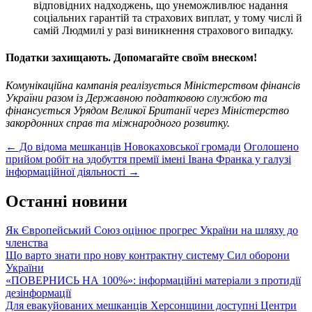
відповідних надходжень, що унеможливлює надання
соціальних гарантій та страхових виплат, у тому числі й
самій Людмилі у разі виникнення страхового випадку.
Податки захищають. Допомагайте своїм внеском!
Комунікаційна кампанія реалізується Міністерством фінансів
України разом із Державною податковою службою та
фінансується Урядом Великої Британії через Міністерство
закордонних справ та міжнародного розвитку.
Post
←
До відома мешканців Новокаховської громади
Оголошено
прийом робіт на здобуття премії імені Івана Франка у галузі
navigation
інформаційної діяльності
→
Останні новини
Як Європейський Союз оцінює прогрес України на шляху до
членства
Що варто знати про нову контрактну систему Сил оборони
України
«ПОВЕРНИСЬ НА 100%»: інформаційні матеріали з протидії
дезінформації
Для евакуйованих мешканців Херсонщини доступні Центри