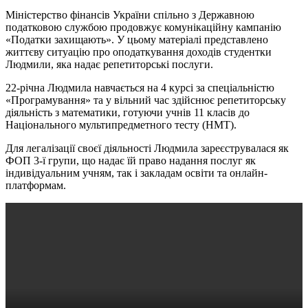
Міністерство фінансів України спільно з Державною
податковою службою продовжує комунікаційну кампанію
«Податки захищають». У цьому матеріалі представлено
життєву ситуацію про оподаткування доходів студентки
Людмили, яка надає репетиторські послуги.
22-річна Людмила навчається на 4 курсі за спеціальністю
«Програмування» та у вільний час здійснює репетиторську
діяльність з математики, готуючи учнів 11 класів до
Національного мультипредметного тесту (НМТ).
Для легалізації своєї діяльності Людмила зареєструвалася як
ФОП 3-ї групи, що надає їй право надання послуг як
індивідуальним учням, так і закладам освіти та онлайн-
платформам.