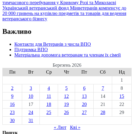
тимчасового перебування у Кривому Розі та Миколаєві
Український ветеранський фонд Мінветеранів компенсує до
20 000 гривень на купівлю предметів та товарів для ведення
ветеранського бізнесу
Важливо
Контакти для Ветеранів з числа ВПО
Підтримка ВПО
Матеріальна допомога ветеранам та членам їх сімей
Березень 2026
Пн
Вт
Ср
Чт
Пт
Сб
Нд
1
2
3
4
5
6
7
8
9
10
11
12
13
14
15
16
17
18
19
20
21
22
23
24
25
26
27
28
29
30
31
« Лют
Кві »
Пошук