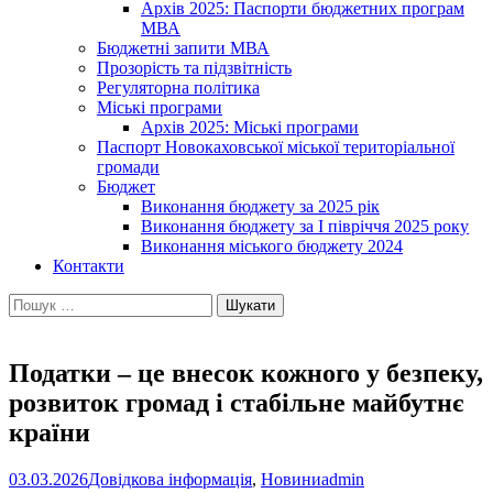
Архів 2025: Паспорти бюджетних програм
МВА
Бюджетні запити МВА
Прозорість та підзвітність
Регуляторна політика
Міські програми
Архів 2025: Міські програми
Паспорт Новокаховської міської територіальної
громади
Бюджет
Виконання бюджету за 2025 рік
Виконання бюджету за І півріччя 2025 року
Виконання міського бюджету 2024
Контакти
Пошук:
Податки – це внесок кожного у безпеку,
розвиток громад і стабільне майбутнє
країни
03.03.2026
Довідкова інформація
,
Новини
admin