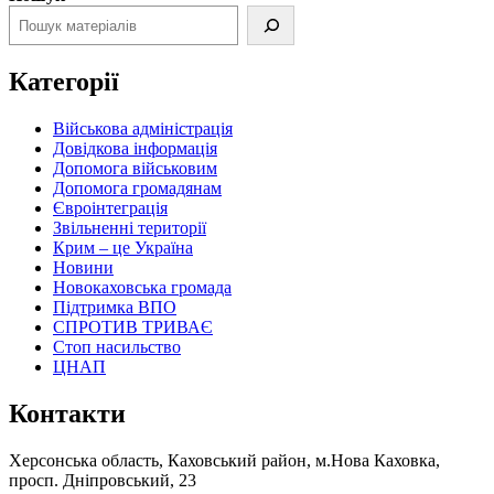
Категорії
Військова адміністрація
Довідкова інформація
Допомога військовим
Допомога громадянам
Євроінтеграція
Звільненні території
Крим – це Україна
Новини
Новокаховська громада
Підтримка ВПО
СПРОТИВ ТРИВАЄ
Стоп насильство
ЦНАП
Контакти
Херсонська область, Каховський район, м.Нова Каховка,
просп. Дніпровський, 23