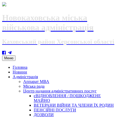
Новокаховська міська
військова адміністрація
Каховський район Херсонської області
Skip
Меню
to
content
Головна
Новини
Адміністрація
Аппарат МВА
Міська рада
Центр надання адміністративних послуг
єВІДНОВЛЕННЯ / ПОШКОДЖЕНЕ
МАЙНО
ВЕТЕРАНИ ВІЙНИ ТА ЧЛЕНИ ЇХ РОДИН
ПЕНСІЙНІ ПОСЛУГИ
ДОЗВОЛИ