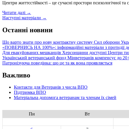
Центри життєстійкості – це сучасні простори психологічної та 
Центри
Читати далі
→
Posts
життєстійкості
Наступні матеріали
→
в
navigation
Україні:
Останні новини
підтримка,
доступна
Що варто знати про нову контрактну систему Сил оборони Укр
кожному
«ПОВЕРНИСЬ НА 100%»: інформаційні матеріали з протидії де
Для евакуйованих мешканців Херсонщини доступні Центри тим
Український ветеранський фонд Мінветеранів компенсує до 20 0
Патронізуюча поведінка: що це та як вона проявляється
Важливо
Контакти для Ветеранів з числа ВПО
Підтримка ВПО
Матеріальна допомога ветеранам та членам їх сімей
Пн
Вт