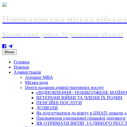
Новокаховська міська військо
Каховський район Херсонської області
Skip
Меню
to
content
Головна
Новини
Адміністрація
Аппарат МВА
Міська рада
Центр надання адміністративних послуг
єВІДНОВЛЕННЯ / ПОШКОДЖЕНЕ МАЙН
ВЕТЕРАНИ ВІЙНИ ТА ЧЛЕНИ ЇХ РОДИН
ПЕНСІЙНІ ПОСЛУГИ
ДОЗВОЛИ
Як підготуватися до візиту в ЦНАП: поради дл
Призначення одноразової грошової допомоги у
ЯК ОТРИМАТИ ВИТЯГ З ЄДИНОГО РЕЄСТ