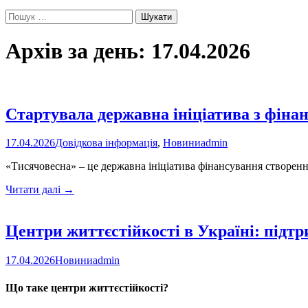
Пошук:
Архів за день: 17.04.2026
Стартувала державна ініціатива з фіна
17.04.2026
Довідкова інформація
,
Новини
admin
«Тисячовесна» – це державна ініціатива фінансування створення
Стартувала
Читати далі
→
державна
ініціатива
з
Центри життєстійкості в Україні: підт
фінансування
українського
17.04.2026
Новини
admin
культурного
продукту
Що таке центри життєстійкості?
«Тисячовесна»