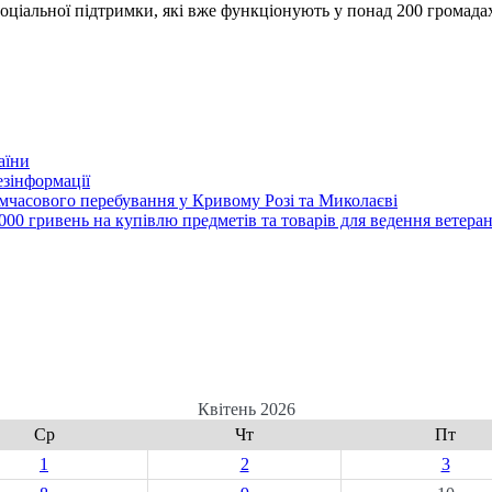
соціальної підтримки, які вже функціонують у понад 200 громадах
аїни
зінформації
часового перебування у Кривому Розі та Миколаєві
00 гривень на купівлю предметів та товарів для ведення ветеран
Квітень 2026
Ср
Чт
Пт
1
2
3