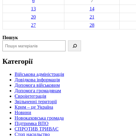
6
7
13
14
20
21
27
28
Пошук
Категорії
Військова адміністрація
Довідкова інформація
Допомога військовим
Допомога громадянам
Євроінтеграція
Звільненні території
Крим – це Україна
Новини
Новокаховська громада
Підтримка ВПО
СПРОТИВ ТРИВАЄ
Стоп насильство