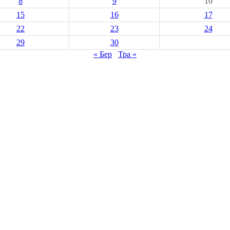
8
9
10
15
16
17
22
23
24
29
30
« Бер
Тра »