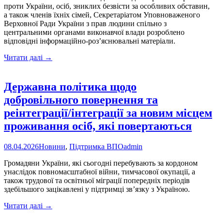
проти України, осіб, зниклих безвісти за особливих обставин,
а також членів їхніх сімей, Секретаріатом Уповноваженого
Верховної Ради України з прав людини спільно з
центральними органами виконавчої влади розроблено
відповідні інформаційно-роз’яснювальні матеріали.
Доступні
Читати далі
→
інформаційні
матеріали
щодо
Державна політика щодо
прав
добровільного повернення та
осіб,
позбавлених
реінтеграції/інтеграції за новим місцем
особистої
проживання осіб, які повертаються
свободи,
та
зниклих
08.04.2026
Новини
,
Підтримка ВПО
admin
безвісти
Громадяни України, які сьогодні перебувають за кордоном
унаслідок повномасштабної війни, тимчасової окупації, а
також трудової та освітньої міграції попередніх періодів
здебільшого зацікавлені у підтримці зв’язку з Україною.
Державна
Читати далі
→
політика