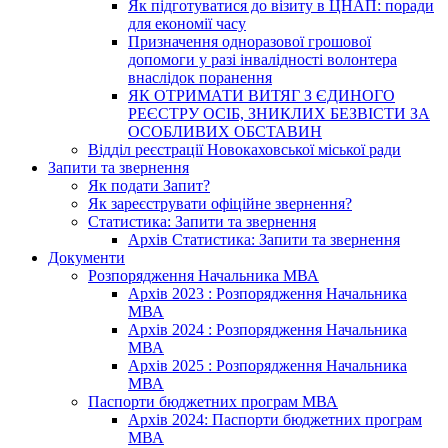
Як підготуватися до візиту в ЦНАП: поради
для економії часу
Призначення одноразової грошової
допомоги у разі інвалідності волонтера
внаслідок поранення
ЯК ОТРИМАТИ ВИТЯГ З ЄДИНОГО
РЕЄСТРУ ОСІБ, ЗНИКЛИХ БЕЗВІСТИ ЗА
ОСОБЛИВИХ ОБСТАВИН
Відділ реєстрації Новокаховської міської ради
Запити та звернення
Як подати Запит?
Як зареєструвати офіційне звернення?
Статистика: Запити та звернення
Архів Статистика: Запити та звернення
Документи
Розпорядження Начальника МВА
Архів 2023 : Розпорядження Начальника
МВА
Архів 2024 : Розпорядження Начальника
МВА
Архів 2025 : Розпорядження Начальника
МВА
Паспорти бюджетних програм МВА
Архів 2024: Паспорти бюджетних програм
МВА