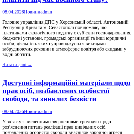
08.04.2026
Новини
admin
Головне управління ДПС у Херсонській області, Автономній
Республіці Крим та м. Севастополі повідомляє, що
платниками екологічного податку є суб’єкти господарювання,
бюджетні установи, громадські організації та інші юридичні
особи, діяльність яких супроводжується викидами
забруднюючих речовин в атмосферне повітря або скидами у
водні об’єкти.
Екоподаток
Читати далі
→
за
роботу
генераторів:
Доступні інформаційні матеріали щодо
чи
прав осіб, позбавлених особистої
платити
під
свободи, та зниклих безвісти
час
воєнного
08.04.2026
Новини
admin
стану?
У зв’язку з численними зверненнями громадян щодо
роз’яснення питань реалізації прав цивільних осіб,
позбавлених особистої свободи внаслідок збройної агресії