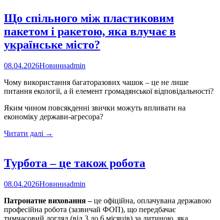
щодо
добровільного
Що спільного між пластиковим
повернення
пакетом і ракетою, яка влучає в
та
реінтеграції/
українське місто?
інтеграції
за
08.04.2026
Новини
admin
новим
місцем
Чому використання багаторазових чашок – це не лише
проживання
питання екології, а й елемент громадянської відповідальності?
осіб,
які
Яким чином повсякденні звички можуть впливати на
повертаються
економіку держави-агресора?
Що
Читати далі
→
спільного
між
пластиковим
Турбота – це також робота
пакетом
і
08.04.2026
Новини
admin
ракетою,
яка
Патронатне виховання
–
це офіційна, оплачувана державою
влучає
професійна робота (зазвичай ФОП), що передбачає
в
тимчасовий догляд (від 3 до 6 місяців) за дитиною, яка