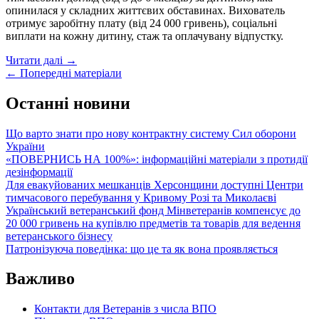
українське
опинилася у складних життєвих обставинах. Вихователь
місто?
отримує заробітну плату (від 24 000 гривень), соціальні
виплати на кожну дитину, стаж та оплачувану відпустку.
Турбота
Читати далі
→
Posts
–
←
Попередні матеріали
це
navigation
також
Останні новини
робота
Що варто знати про нову контрактну систему Сил оборони
України
«ПОВЕРНИСЬ НА 100%»: інформаційні матеріали з протидії
дезінформації
Для евакуйованих мешканців Херсонщини доступні Центри
тимчасового перебування у Кривому Розі та Миколаєві
Український ветеранський фонд Мінветеранів компенсує до
20 000 гривень на купівлю предметів та товарів для ведення
ветеранського бізнесу
Патронізуюча поведінка: що це та як вона проявляється
Важливо
Контакти для Ветеранів з числа ВПО