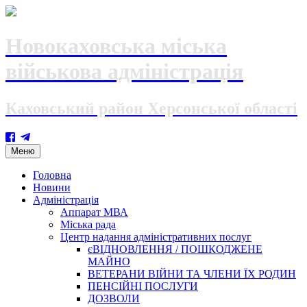
Новокаховська міська
військова адміністрація
Каховський район Херсонської області
Skip
Меню
to
content
Головна
Новини
Адміністрація
Аппарат МВА
Міська рада
Центр надання адміністративних послуг
єВІДНОВЛЕННЯ / ПОШКОДЖЕНЕ
МАЙНО
ВЕТЕРАНИ ВІЙНИ ТА ЧЛЕНИ ЇХ РОДИН
ПЕНСІЙНІ ПОСЛУГИ
ДОЗВОЛИ