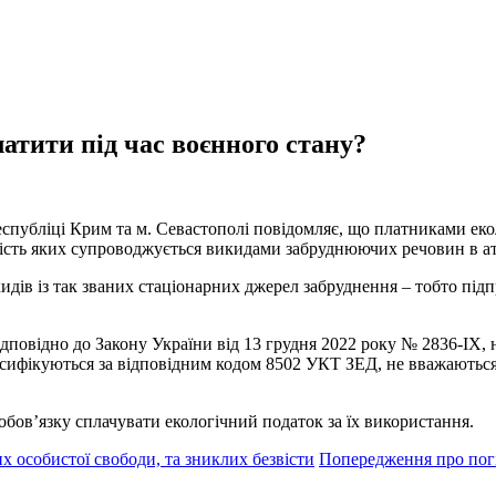
латити під час воєнного стану?
спубліці Крим та м. Севастополі повідомляє, що платниками еко
льність яких супроводжується викидами забруднюючих речовин в а
кидів із так званих стаціонарних джерел забруднення – тобто пі
відно до Закону України від 13 грудня 2022 року № 2836-ІХ, на 
асифікуються за відповідним кодом 8502 УКТ ЗЕД, не вважаютьс
обов’язку сплачувати екологічний податок за їх використання.
х особистої свободи, та зниклих безвісти
Попередження про пог