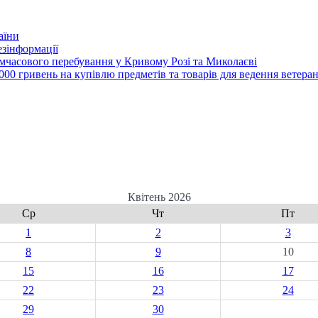
аїни
зінформації
часового перебування у Кривому Розі та Миколаєві
00 гривень на купівлю предметів та товарів для ведення ветеран
Квітень 2026
Ср
Чт
Пт
1
2
3
8
9
10
15
16
17
22
23
24
29
30