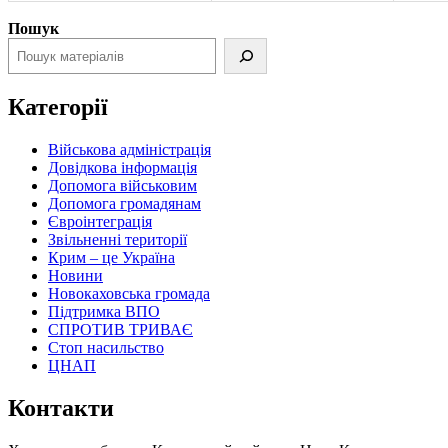
Пошук
Категорії
Військова адміністрація
Довідкова інформація
Допомога військовим
Допомога громадянам
Євроінтеграція
Звільненні території
Крим – це Україна
Новини
Новокаховська громада
Підтримка ВПО
СПРОТИВ ТРИВАЄ
Стоп насильство
ЦНАП
Контакти