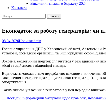
Виконання міського бюджету 2024
Контакти
Пошук:
Екоподаток за роботу генераторів: чи п
08.04.2026
Новини
admin
Головне управління ДПС у Херсонській області, Автономній Ре
установи, громадські організації та інші юридичні особи, дія
Зокрема, екологічний податок сплачується у разі здійснення ви
місці та здійснюють відповідні викиди.
Водночас законодавством передбачено важливе виключення. Відпо
завершення електрогенераторні установки (генератори), що кл
оподаткування.
Таким чином, у власників генераторів у цей період не виникає 
Post
←
Доступні інформаційні матеріали щодо прав осіб, позбавлени
navigation