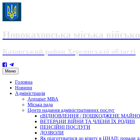
Новокаховська міська військо
Каховський район Херсонської області
Skip
Меню
to
content
Головна
Новини
Адміністрація
Аппарат МВА
Міська рада
Центр надання адміністративних послуг
єВІДНОВЛЕННЯ / ПОШКОДЖЕНЕ МАЙН
ВЕТЕРАНИ ВІЙНИ ТА ЧЛЕНИ ЇХ РОДИН
ПЕНСІЙНІ ПОСЛУГИ
ДОЗВОЛИ
Як підготуватися до візиту в ЦНАП: поради дл