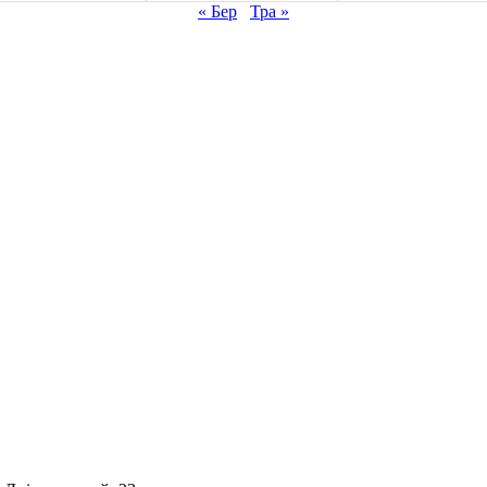
« Бер
Тра »