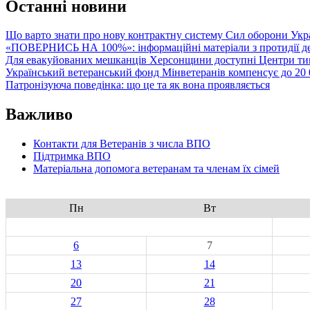
Останні новини
Що варто знати про нову контрактну систему Сил оборони Укр
«ПОВЕРНИСЬ НА 100%»: інформаційні матеріали з протидії де
Для евакуйованих мешканців Херсонщини доступні Центри тим
Український ветеранський фонд Мінветеранів компенсує до 20 0
Патронізуюча поведінка: що це та як вона проявляється
Важливо
Контакти для Ветеранів з числа ВПО
Підтримка ВПО
Матеріальна допомога ветеранам та членам їх сімей
Пн
Вт
6
7
13
14
20
21
27
28