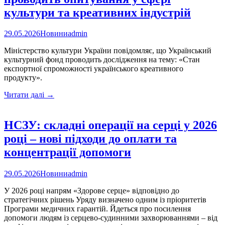
культури та креативних індустрій
29.05.2026
Новини
admin
Міністерство культури України повідомляє, що Український
культурний фонд проводить дослідження на тему: «Стан
експортної спроможності українського креативного
продукту».
Український
Читати далі
→
культурний
фонд
проводить
НСЗУ: складні операції на серці у 2026
опитування
році – нові підходи до оплати та
у
сфері
концентрації допомоги
культури
та
29.05.2026
Новини
admin
креативних
індустрій
У 2026 році напрям «Здорове серце» відповідно до
стратегічних рішень Уряду визначено одним із пріоритетів
Програми медичних гарантій. Йдеться про посилення
допомоги людям із серцево-судинними захворюваннями – від