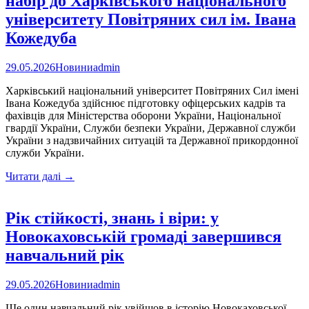
набір до Харківського національного
рятують
життя
університету Повітряних сил ім. Івана
та
Кожедуба
формують
свідоме
покоління
29.05.2026
Новини
admin
Харківський національний університет Повітряних Сил імені
Івана Кожедуба здійснює підготовку офіцерських кадрів та
фахівців для Міністерства оборони України, Національної
гвардії України, Служби безпеки України, Державної служби
України з надзвичайних ситуацій та Державної прикордонної
служби України.
Кар’єра
Читати далі
→
у
військовій
авіації:
Рік стійкості, знань і віри: у
триває
Новокаховській громаді завершився
набір
до
навчальний рік
Харківського
національного
29.05.2026
Новини
admin
університету
Повітряних
Ще один навчальний рік увійшов в історію Новокаховської