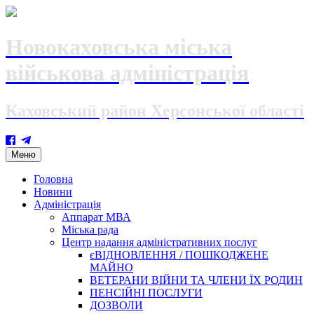
Новокаховська міська
військова адміністрація
Каховський район Херсонської області
Skip
Меню
to
content
Головна
Новини
Адміністрація
Аппарат МВА
Міська рада
Центр надання адміністративних послуг
єВІДНОВЛЕННЯ / ПОШКОДЖЕНЕ
МАЙНО
ВЕТЕРАНИ ВІЙНИ ТА ЧЛЕНИ ЇХ РОДИН
ПЕНСІЙНІ ПОСЛУГИ
ДОЗВОЛИ