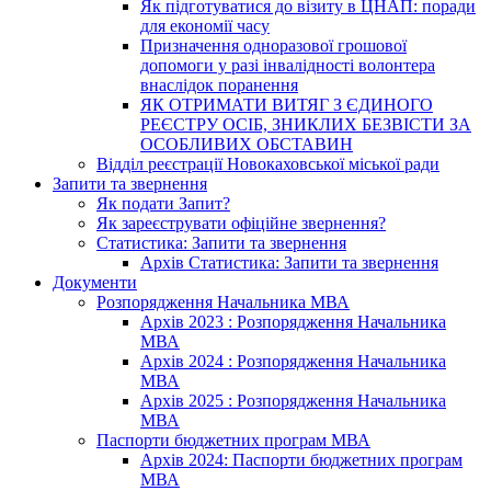
Як підготуватися до візиту в ЦНАП: поради
для економії часу
Призначення одноразової грошової
допомоги у разі інвалідності волонтера
внаслідок поранення
ЯК ОТРИМАТИ ВИТЯГ З ЄДИНОГО
РЕЄСТРУ ОСІБ, ЗНИКЛИХ БЕЗВІСТИ ЗА
ОСОБЛИВИХ ОБСТАВИН
Відділ реєстрації Новокаховської міської ради
Запити та звернення
Як подати Запит?
Як зареєструвати офіційне звернення?
Статистика: Запити та звернення
Архів Статистика: Запити та звернення
Документи
Розпорядження Начальника МВА
Архів 2023 : Розпорядження Начальника
МВА
Архів 2024 : Розпорядження Начальника
МВА
Архів 2025 : Розпорядження Начальника
МВА
Паспорти бюджетних програм МВА
Архів 2024: Паспорти бюджетних програм
МВА