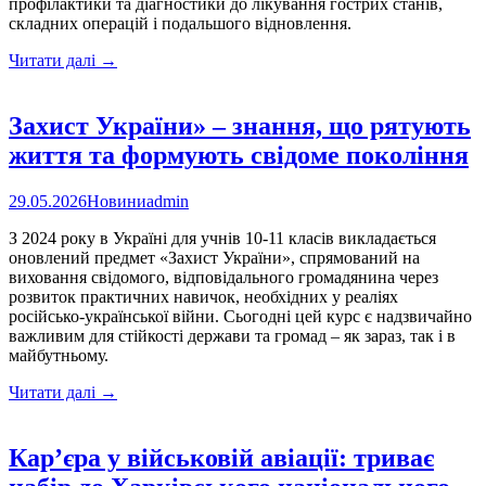
профілактики та діагностики до лікування гострих станів,
складних операцій і подальшого відновлення.
НСЗУ:
Читати далі
→
складні
операції
на
Захист України» – знання, що рятують
серці
життя та формують свідоме покоління
у
2026
році
29.05.2026
Новини
admin
–
нові
З 2024 року в Україні для учнів 10-11 класів викладається
підходи
оновлений предмет «Захист України», спрямований на
до
виховання свідомого, відповідального громадянина через
оплати
розвиток практичних навичок, необхідних у реаліях
та
російсько-української війни. Сьогодні цей курс є надзвичайно
концентрації
важливим для стійкості держави та громад – як зараз, так і в
допомоги
майбутньому.
Захист
Читати далі
→
України»
–
знання,
Кар’єра у військовій авіації: триває
що