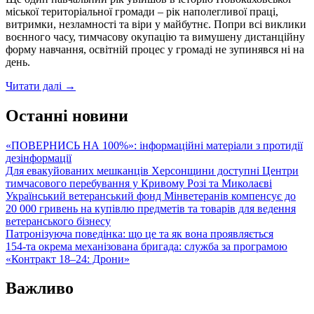
сил
міської територіальної громади – рік наполегливої праці,
ім.
витримки, незламності та віри у майбутнє. Попри всі виклики
Івана
воєнного часу, тимчасову окупацію та вимушену дистанційну
Кожедуба
форму навчання, освітній процес у громаді не зупинявся ні на
день.
Рік
Читати далі
→
стійкості,
знань
Останні новини
і
віри:
«ПОВЕРНИСЬ НА 100%»: інформаційні матеріали з протидії
у
дезінформації
Новокаховській
Для евакуйованих мешканців Херсонщини доступні Центри
громаді
тимчасового перебування у Кривому Розі та Миколаєві
завершився
Український ветеранський фонд Мінветеранів компенсує до
навчальний
20 000 гривень на купівлю предметів та товарів для ведення
рік
ветеранського бізнесу
Патронізуюча поведінка: що це та як вона проявляється
154-та окрема механізована бригада: служба за програмою
«Контракт 18–24: Дрони»
Важливо