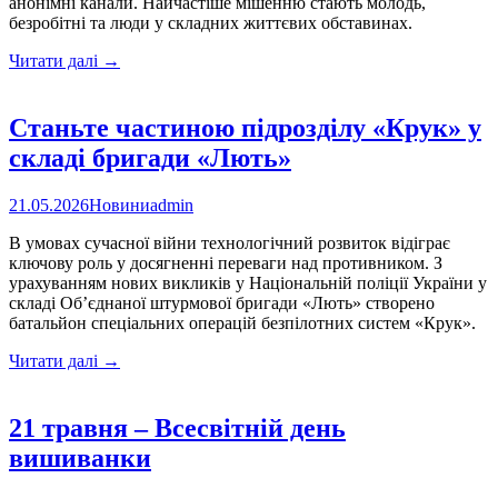
анонімні канали. Найчастіше мішенню стають молодь,
безробітні та люди у складних життєвих обставинах.
Увага!
Читати далі
→
Не
станьте
інструментом
Станьте частиною підрозділу «Крук» у
ворога
складі бригади «Лють»
21.05.2026
Новини
admin
В умовах сучасної війни технологічний розвиток відіграє
ключову роль у досягненні переваги над противником. З
урахуванням нових викликів у Національній поліції України у
складі Об’єднаної штурмової бригади «Лють» створено
батальйон спеціальних операцій безпілотних систем «Крук».
Станьте
Читати далі
→
частиною
підрозділу
«Крук»
21 травня – Всесвітній день
у
вишиванки
складі
бригади