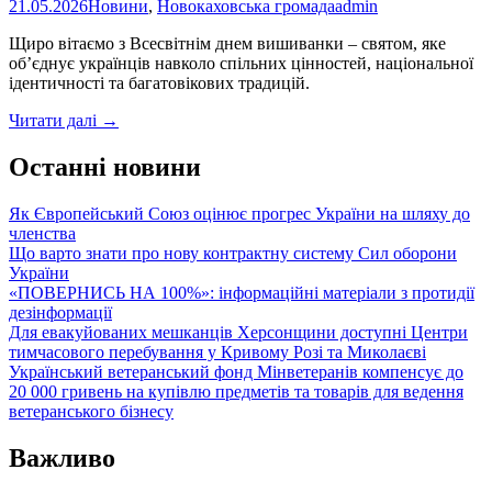
«Лють»
21.05.2026
Новини
,
Новокаховська громада
admin
Щиро вітаємо з Всесвітнім днем вишиванки – святом, яке
об’єднує українців навколо спільних цінностей, національної
ідентичності та багатовікових традицій.
21
Читати далі
→
травня
–
Останні новини
Всесвітній
день
Як Європейський Союз оцінює прогрес України на шляху до
вишиванки
членства
Що варто знати про нову контрактну систему Сил оборони
України
«ПОВЕРНИСЬ НА 100%»: інформаційні матеріали з протидії
дезінформації
Для евакуйованих мешканців Херсонщини доступні Центри
тимчасового перебування у Кривому Розі та Миколаєві
Український ветеранський фонд Мінветеранів компенсує до
20 000 гривень на купівлю предметів та товарів для ведення
ветеранського бізнесу
Важливо