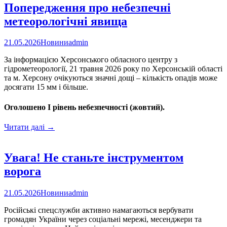
Попередження про небезпечні
метеорологічні явища
21.05.2026
Новини
admin
За інформацією Херсонського обласного центру з
гідрометеорології, 21 травня 2026 року по Херсонській області
та м. Херсону очікуються значні дощі – кількість опадів може
досягати 15 мм і більше.
Оголошено I рівень небезпечності (жовтий).
Попередження
Читати далі
→
про
небезпечні
метеорологічні
Увага! Не станьте інструментом
явища
ворога
21.05.2026
Новини
admin
Російські спецслужби активно намагаються вербувати
громадян України через соціальні мережі, месенджери та