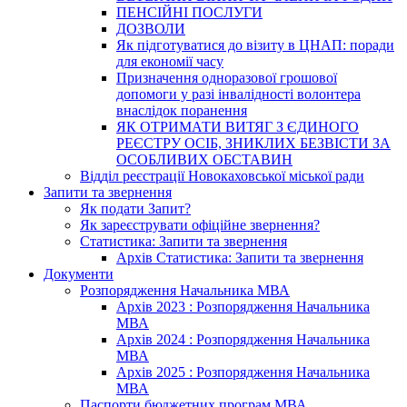
ПЕНСІЙНІ ПОСЛУГИ
ДОЗВОЛИ
Як підготуватися до візиту в ЦНАП: поради
для економії часу
Призначення одноразової грошової
допомоги у разі інвалідності волонтера
внаслідок поранення
ЯК ОТРИМАТИ ВИТЯГ З ЄДИНОГО
РЕЄСТРУ ОСІБ, ЗНИКЛИХ БЕЗВІСТИ ЗА
ОСОБЛИВИХ ОБСТАВИН
Відділ реєстрації Новокаховської міської ради
Запити та звернення
Як подати Запит?
Як зареєструвати офіційне звернення?
Статистика: Запити та звернення
Архів Статистика: Запити та звернення
Документи
Розпорядження Начальника МВА
Архів 2023 : Розпорядження Начальника
МВА
Архів 2024 : Розпорядження Начальника
МВА
Архів 2025 : Розпорядження Начальника
МВА
Паспорти бюджетних програм МВА