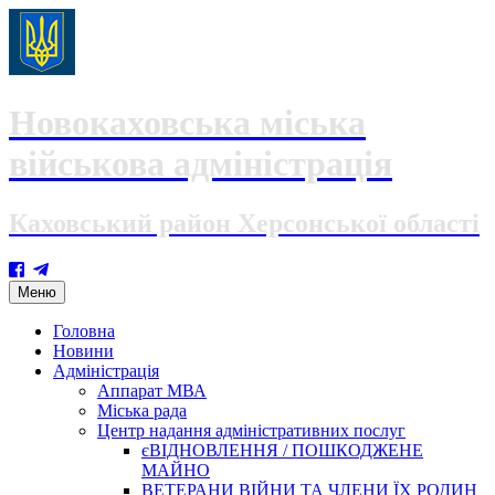
Новокаховська міська
військова адміністрація
Каховський район Херсонської області
Skip
Меню
to
content
Головна
Новини
Адміністрація
Аппарат МВА
Міська рада
Центр надання адміністративних послуг
єВІДНОВЛЕННЯ / ПОШКОДЖЕНЕ
МАЙНО
ВЕТЕРАНИ ВІЙНИ ТА ЧЛЕНИ ЇХ РОДИН