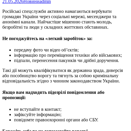
21.05.2026
Новини
admin
Російські спецслужби активно намагаються вербувати
громадян України через соціальні мережі, месенджери та
анонімні канали. Найчастіше мішенню стають молодь,
безробітні та люди у складних життєвих обставинах.
Не погоджуйтесь на «легкий заробіток» за:
передачу фото чи відео об’єктів;
інформацію про переміщення техніки або військових;
підпали, перенесення пакунків чи дрібні доручення.
Такі дії можуть кваліфікуватися як державна зрада, диверсія
або пособництво ворогу та тягнуть за собою кримінальну
відповідальність згідно з чинним законодавством України.
Якщо вам надходять підозрілі повідомлення або
пропозиції:
не вступайте в контакт;
зафіксуйте інформацію;
повідомте правоохоронні органи або СБУ.