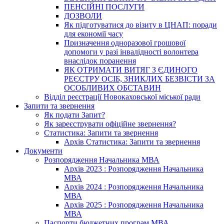
ПЕНСІЙНІ ПОСЛУГИ
ДОЗВОЛИ
Як підготуватися до візиту в ЦНАП: поради
для економії часу
Призначення одноразової грошової
допомоги у разі інвалідності волонтера
внаслідок поранення
ЯК ОТРИМАТИ ВИТЯГ З ЄДИНОГО
РЕЄСТРУ ОСІБ, ЗНИКЛИХ БЕЗВІСТИ ЗА
ОСОБЛИВИХ ОБСТАВИН
Відділ реєстрації Новокаховської міської ради
Запити та звернення
Як подати Запит?
Як зареєструвати офіційне звернення?
Статистика: Запити та звернення
Архів Статистика: Запити та звернення
Документи
Розпорядження Начальника МВА
Архів 2023 : Розпорядження Начальника
МВА
Архів 2024 : Розпорядження Начальника
МВА
Архів 2025 : Розпорядження Начальника
МВА
Паспорти бюджетних програм МВА