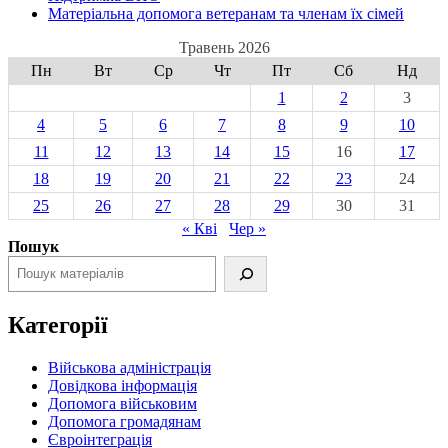
Матеріальна допомога ветеранам та членам їх сімей
Травень 2026
Пн
Вт
Ср
Чт
Пт
Сб
Нд
1
2
3
4
5
6
7
8
9
10
11
12
13
14
15
16
17
18
19
20
21
22
23
24
25
26
27
28
29
30
31
« Кві
Чер »
Пошук
Категорії
Військова адміністрація
Довідкова інформація
Допомога військовим
Допомога громадянам
Євроінтеграція