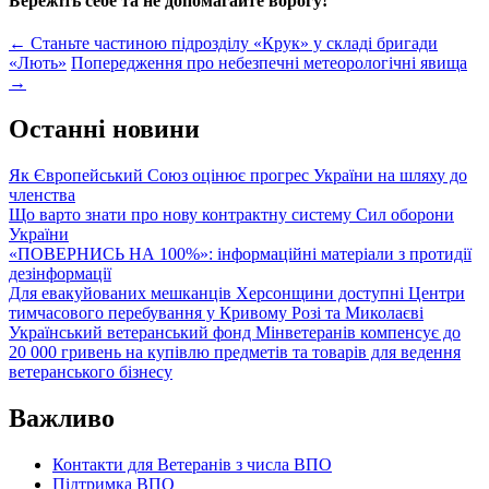
Бережіть себе та не допомагайте ворогу!
Post
←
Станьте частиною підрозділу «Крук» у складі бригади
«Лють»
Попередження про небезпечні метеорологічні явища
navigation
→
Останні новини
Як Європейський Союз оцінює прогрес України на шляху до
членства
Що варто знати про нову контрактну систему Сил оборони
України
«ПОВЕРНИСЬ НА 100%»: інформаційні матеріали з протидії
дезінформації
Для евакуйованих мешканців Херсонщини доступні Центри
тимчасового перебування у Кривому Розі та Миколаєві
Український ветеранський фонд Мінветеранів компенсує до
20 000 гривень на купівлю предметів та товарів для ведення
ветеранського бізнесу
Важливо
Контакти для Ветеранів з числа ВПО
Підтримка ВПО