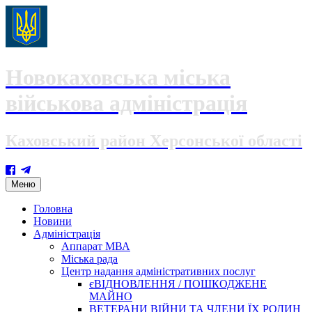
Новокаховська міська
військова адміністрація
Каховський район Херсонської області
Skip
Меню
to
content
Головна
Новини
Адміністрація
Аппарат МВА
Міська рада
Центр надання адміністративних послуг
єВІДНОВЛЕННЯ / ПОШКОДЖЕНЕ
МАЙНО
ВЕТЕРАНИ ВІЙНИ ТА ЧЛЕНИ ЇХ РОДИН