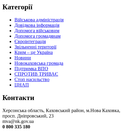
Категорії
Військова адміністрація
Довідкова інформація
Допомога військовим
Допомога громадянам
Євроінтеграція
Звільненні території
Крим – це Україна
Новини
Новокаховська громада
Підтримка ВПО
СПРОТИВ ТРИВАЄ
Стоп насильство
ЦНАП
Контакти
Херсонська область, Каховський район, м.Нова Каховка,
просп. Дніпровський, 23
mva@nk.gov.ua
0 800 335 180