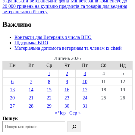
Український ветеранський фонд Мінветеранів компенсує до
20 000 гривень на купівлю предметів та товарів для ведення
ветеранського бізнесу
Важливо
Контакти для Ветеранів з числа ВПО
Підтримка ВПО
Матеріальна допомога ветеранам та членам їх сімей
Липень 2026
Пн
Вт
Ср
Чт
Пт
Сб
Нд
1
2
3
4
5
6
7
8
9
10
11
12
13
14
15
16
17
18
19
20
21
22
23
24
25
26
27
28
29
30
31
« Чер
Сер »
Пошук