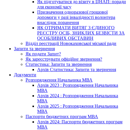
Як підготуватися до візиту в ЦНАП: поради
для економії часу
Призначення одноразової грошової
допомоги у разі інвалідності волонтера
внаслідок поранення
ЯК ОТРИМАТИ ВИТЯГ З ЄДИНОГО
РЕЄСТРУ ОСІБ, ЗНИКЛИХ БЕЗВІСТИ ЗА
ОСОБЛИВИХ ОБСТАВИН
Відділ реєстрації Новокаховської міської ради
Запити та звернення
Як подати Запит?
Як зареєструвати офіційне звернення?
Статистика: Запити та звернення
Архів Статистика: Запити та звернення
Документи
Розпорядження Начальника МВА
Архів 2023 : Розпорядження Начальника
МВА
Архів 2024 : Розпорядження Начальника
МВА
Архів 2025 : Розпорядження Начальника
МВА
Паспорти бюджетних програм МВА
Архів 2024: Паспорти бюджетних програм
МВА