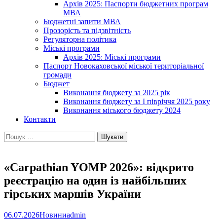
Архів 2025: Паспорти бюджетних програм
МВА
Бюджетні запити МВА
Прозорість та підзвітність
Регуляторна політика
Міські програми
Архів 2025: Міські програми
Паспорт Новокаховської міської територіальної
громади
Бюджет
Виконання бюджету за 2025 рік
Виконання бюджету за І півріччя 2025 року
Виконання міського бюджету 2024
Контакти
Пошук:
«Carpathian YOMP 2026»: відкрито
реєстрацію на один із найбільших
гірських маршів України
06.07.2026
Новини
admin