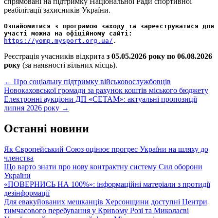
спрямовані на підтримку Національної Ради спортивної
реабілітації захисників України.
Ознайомитися з програмою заходу та зареєструватися для 
участі можна на офіційному сайті:
https://yomp.mysport.org.ua/
.
Реєстрація учасників відкрита
з 05.05.2026 року по 06.08.2026
року
(за наявності вільних місць).
Post
←
Про соціальну підтримку військовослужбовців
Новокаховської громади за рахунок коштів міського бюджету
navigation
Електронні аукціони ДП «СЕТАМ»: актуальні пропозиції
липня 2026 року
→
Останні новини
Як Європейський Союз оцінює прогрес України на шляху до
членства
Що варто знати про нову контрактну систему Сил оборони
України
«ПОВЕРНИСЬ НА 100%»: інформаційні матеріали з протидії
дезінформації
Для евакуйованих мешканців Херсонщини доступні Центри
тимчасового перебування у Кривому Розі та Миколаєві