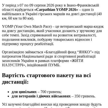
У період з 07 по 09 серпня 2026 року в Івано-Франківській
області відбудеться
«Carpathian YOMP 2026»
– один із
найбільших в Україні гірських маршів на довгі дистанції (40
км, 60 км та 80 км).
YOMP (Your Own March Pace) – це ветеранський марш-кидок
на довгу дистанцію, який учасники долають у зручному для
себе темпі. Захід спрямований на розвиток витривалості,
подолання викликів, побудову товариських відносин і
підтримку процесу реабілітації.
Організацією займається «Благодійний фонд “ЯНКО”» під
патронатом Національної ради зі спортивної реабілітації
захисників України в рамках платформи «ЖИТИ
НАЗУСТРІЧ», ініційованій ПУМБ.
Вартість стартового пакету на всі
дистанції:
для цивільних
– 700 гривень;
для ветеранів і діючих військових
– 350 гривень.
Усі залучені благодійні внески від проведення заходу будуть