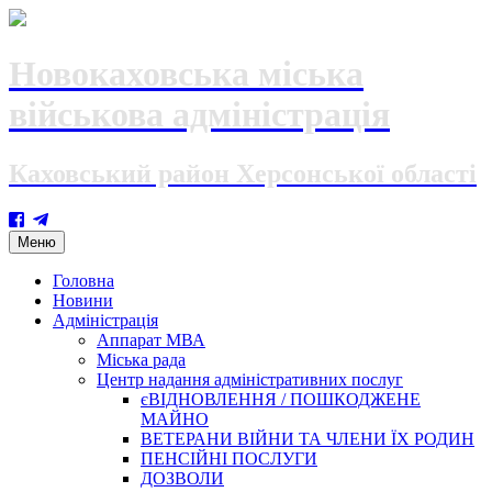
Новокаховська міська
військова адміністрація
Каховський район Херсонської області
Skip
Меню
to
content
Головна
Новини
Адміністрація
Аппарат МВА
Міська рада
Центр надання адміністративних послуг
єВІДНОВЛЕННЯ / ПОШКОДЖЕНЕ
МАЙНО
ВЕТЕРАНИ ВІЙНИ ТА ЧЛЕНИ ЇХ РОДИН
ПЕНСІЙНІ ПОСЛУГИ
ДОЗВОЛИ