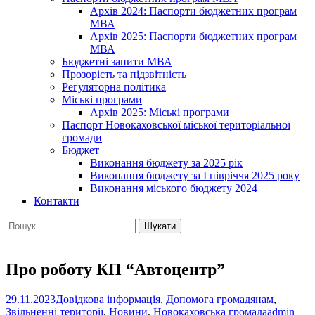
Архів 2024: Паспорти бюджетних програм
МВА
Архів 2025: Паспорти бюджетних програм
МВА
Бюджетні запити МВА
Прозорість та підзвітність
Регуляторна політика
Міські програми
Архів 2025: Міські програми
Паспорт Новокаховської міської територіальної
громади
Бюджет
Виконання бюджету за 2025 рік
Виконання бюджету за І півріччя 2025 року
Виконання міського бюджету 2024
Контакти
Пошук:
Про роботу КП “Автоцентр”
29.11.2023
Довідкова інформація
,
Допомога громадянам
,
Звільненні території
,
Новини
,
Новокаховська громада
admin