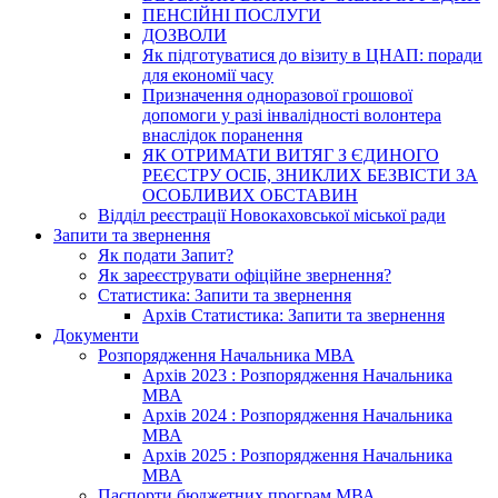
ПЕНСІЙНІ ПОСЛУГИ
ДОЗВОЛИ
Як підготуватися до візиту в ЦНАП: поради
для економії часу
Призначення одноразової грошової
допомоги у разі інвалідності волонтера
внаслідок поранення
ЯК ОТРИМАТИ ВИТЯГ З ЄДИНОГО
РЕЄСТРУ ОСІБ, ЗНИКЛИХ БЕЗВІСТИ ЗА
ОСОБЛИВИХ ОБСТАВИН
Відділ реєстрації Новокаховської міської ради
Запити та звернення
Як подати Запит?
Як зареєструвати офіційне звернення?
Статистика: Запити та звернення
Архів Статистика: Запити та звернення
Документи
Розпорядження Начальника МВА
Архів 2023 : Розпорядження Начальника
МВА
Архів 2024 : Розпорядження Начальника
МВА
Архів 2025 : Розпорядження Начальника
МВА
Паспорти бюджетних програм МВА