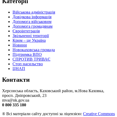
Категорії
Військова адміністрація
Довідкова інформація
Допомога військовим
Допомога громадянам
Євроінтеграція
Звільненні території
Крим – це Україна
Новини
Новокаховська громада
Підтримка ВПО
СПРОТИВ ТРИВАЄ
Стоп насильство
ЦНАП
Контакти
Херсонська область, Каховський район, м.Нова Каховка,
просп. Дніпровський, 23
mva@nk.gov.ua
0 800 335 180
® Всі матеріали сайту доступні за ліцензією:
Creative Commons