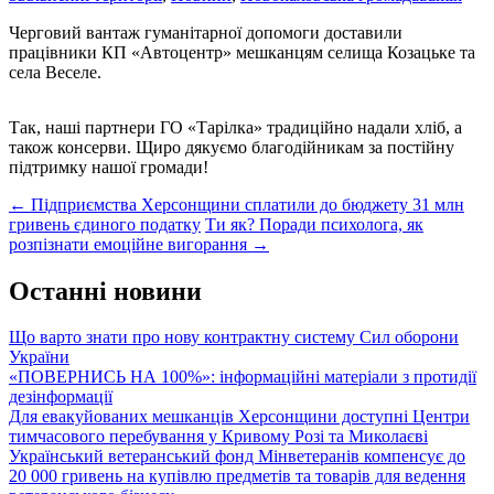
Черговий вантаж гуманітарної допомоги доставили
працівники КП «Автоцентр» мешканцям селища Козацьке та
села Веселе.
Так, наші партнери ГО «Тарілка» традиційно надали хліб, а
також консерви. Щиро дякуємо благодійникам за постійну
підтримку нашої громади!
Post
←
Підприємства Херсонщини сплатили до бюджету 31 млн
гривень єдиного податку
Ти як? Поради психолога, як
navigation
розпізнати емоційне вигорання
→
Останні новини
Що варто знати про нову контрактну систему Сил оборони
України
«ПОВЕРНИСЬ НА 100%»: інформаційні матеріали з протидії
дезінформації
Для евакуйованих мешканців Херсонщини доступні Центри
тимчасового перебування у Кривому Розі та Миколаєві
Український ветеранський фонд Мінветеранів компенсує до
20 000 гривень на купівлю предметів та товарів для ведення