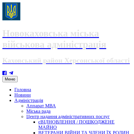
Новокаховська міська
військова адміністрація
Каховський район Херсонської області
Skip
Меню
to
content
Головна
Новини
Адміністрація
Аппарат МВА
Міська рада
Центр надання адміністративних послуг
єВІДНОВЛЕННЯ / ПОШКОДЖЕНЕ
МАЙНО
ВЕТЕРАНИ ВІЙНИ ТА ЧЛЕНИ ЇХ РОДИН