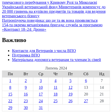
тимчасового перебування у Кривому Розі та Миколаєві
Український ветеранський фонд Мінветеранів компенсує до
20 000 гривень на купівлю предметів та товарів для ведення
ветеранського бізнесу
Патронізуюча поведінка: що це та як вона проявляється
154-та окрема механізована бригада: служба за програмою
«Контракт 18–24: Дрони»
Важливо
Контакти для Ветеранів з числа ВПО
Підтримка ВПО
Матеріальна допомога ветеранам та членам їх сімей
Липень 2024
Пн
Вт
Ср
Чт
Пт
Сб
Нд
1
2
3
4
5
6
7
8
9
10
11
12
13
14
15
16
17
18
19
20
21
22
23
24
25
26
27
28
29
30
31