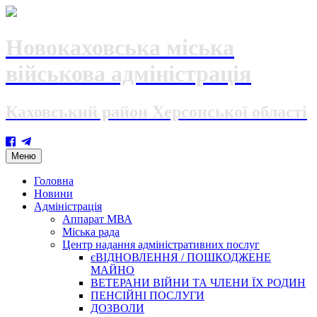
Новокаховська міська
військова адміністрація
Каховський район Херсонської області
Skip
Меню
to
content
Головна
Новини
Адміністрація
Аппарат МВА
Міська рада
Центр надання адміністративних послуг
єВІДНОВЛЕННЯ / ПОШКОДЖЕНЕ
МАЙНО
ВЕТЕРАНИ ВІЙНИ ТА ЧЛЕНИ ЇХ РОДИН
ПЕНСІЙНІ ПОСЛУГИ
ДОЗВОЛИ