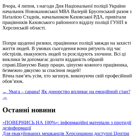
Вчора, 4 липня, з нагоди Дня Національної поліції України
начальник Новокаховської МВА Валерій Брусенський разом з
Наталією Стаднік, начальником Каховської РДА, привітали
працівників Каховського районного відділу поліції ГУНП в
Херсонській області.
Попри щоденні ризики, працівники поліції завжди на захисті
життя людей. В умовах сьогодення вони рятують під час
обстрілів, евакуюють людей та розслідують злочини. Всі ці
виклики їм допомагає долати відданість обраній
справі.Шануємо Вашу працю, цінуємо кожного працівника,
безмежно дякуємо за спасіння людей!
Вічна пам’ять усім, хто загинув, виконуючи свій професійний
обов’язок.
Post
←
Увага – сарана!
Як донорство впливає на емоційний стан?
→
navigation
Останні новини
«ПОВЕРНИСЬ НА 100%»: інформаційні матеріали з протидії
дезінформації
Для евакуйованих мешканців Херсонщини доступні Центри