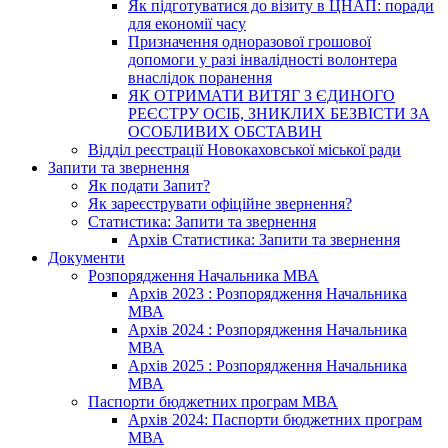
Як підготуватися до візиту в ЦНАП: поради
для економії часу
Призначення одноразової грошової
допомоги у разі інвалідності волонтера
внаслідок поранення
ЯК ОТРИМАТИ ВИТЯГ З ЄДИНОГО
РЕЄСТРУ ОСІБ, ЗНИКЛИХ БЕЗВІСТИ ЗА
ОСОБЛИВИХ ОБСТАВИН
Відділ реєстрації Новокаховської міської ради
Запити та звернення
Як подати Запит?
Як зареєструвати офіційне звернення?
Статистика: Запити та звернення
Архів Статистика: Запити та звернення
Документи
Розпорядження Начальника МВА
Архів 2023 : Розпорядження Начальника
МВА
Архів 2024 : Розпорядження Начальника
МВА
Архів 2025 : Розпорядження Начальника
МВА
Паспорти бюджетних програм МВА
Архів 2024: Паспорти бюджетних програм
МВА