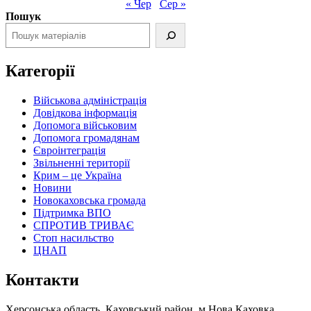
« Чер
Сер »
Пошук
Категорії
Військова адміністрація
Довідкова інформація
Допомога військовим
Допомога громадянам
Євроінтеграція
Звільненні території
Крим – це Україна
Новини
Новокаховська громада
Підтримка ВПО
СПРОТИВ ТРИВАЄ
Стоп насильство
ЦНАП
Контакти
Херсонська область, Каховський район, м.Нова Каховка,