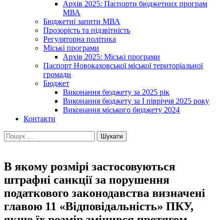
Архів 2025: Паспорти бюджетних програм
МВА
Бюджетні запити МВА
Прозорість та підзвітність
Регуляторна політика
Міські програми
Архів 2025: Міські програми
Паспорт Новокаховської міської територіальної
громади
Бюджет
Виконання бюджету за 2025 рік
Виконання бюджету за І півріччя 2025 року
Виконання міського бюджету 2024
Контакти
Пошук:
В якому розмірі застосовуються
штрафні санкції за порушення
податкового законодавства визначені
главою 11 «Відповідальність» ПКУ,
якщо їх розмір змінився протягом