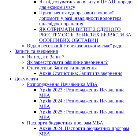
Як підготуватися до візиту в ЦНАП: поради
для економії часу
Призначення одноразової грошової
допомоги у разі інвалідності волонтера
внаслідок поранення
ЯК ОТРИМАТИ ВИТЯГ З ЄДИНОГО
РЕЄСТРУ ОСІБ, ЗНИКЛИХ БЕЗВІСТИ ЗА
ОСОБЛИВИХ ОБСТАВИН
Відділ реєстрації Новокаховської міської ради
Запити та звернення
Як подати Запит?
Як зареєструвати офіційне звернення?
Статистика: Запити та звернення
Архів Статистика: Запити та звернення
Документи
Розпорядження Начальника МВА
Архів 2023 : Розпорядження Начальника
МВА
Архів 2024 : Розпорядження Начальника
МВА
Архів 2025 : Розпорядження Начальника
МВА
Паспорти бюджетних програм МВА
Архів 2024: Паспорти бюджетних програм
МВА