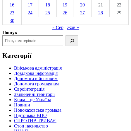
16
17
18
19
20
21
22
23
24
25
26
27
28
29
30
« Сер
Жов »
Пошук
Категорії
Військова адміністрація
Довідкова інформація
Допомога військовим
Допомога громадянам
Євроінтеграція
Звільненні території
Крим – це Україна
Новини
Новокаховська громада
Підтримка ВПО
СПРОТИВ ТРИВАЄ
Стоп насильство