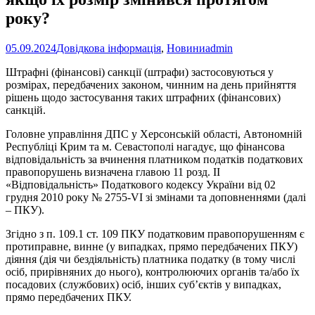
року?
05.09.2024
Довідкова інформація
,
Новини
admin
Штрафні (фінансові) санкції (штрафи) застосовуються у
розмірах, передбачених законом, чинним на день прийняття
рішень щодо застосування таких штрафних (фінансових)
санкцій.
Головне управління ДПС у Херсонській області, Автономній
Республіці Крим та м. Севастополі нагадує, що фінансова
відповідальність за вчинення платником податків податкових
правопорушень визначена главою 11 розд. II
«Відповідальність» Податкового кодексу України від 02
грудня 2010 року № 2755-VI зі змінами та доповненнями (далі
– ПКУ).
Згідно з п. 109.1 ст. 109 ПКУ податковим правопорушенням є
протиправне, винне (у випадках, прямо передбачених ПКУ)
діяння (дія чи бездіяльність) платника податку (в тому числі
осіб, прирівняних до нього), контролюючих органів та/або їх
посадових (службових) осіб, інших суб’єктів у випадках,
прямо передбачених ПКУ.