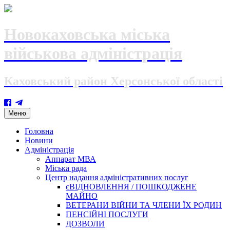
Новокаховська міська
військова адміністрація
Каховський район Херсонської області
Skip
Меню
to
content
Головна
Новини
Адміністрація
Аппарат МВА
Міська рада
Центр надання адміністративних послуг
єВІДНОВЛЕННЯ / ПОШКОДЖЕНЕ
МАЙНО
ВЕТЕРАНИ ВІЙНИ ТА ЧЛЕНИ ЇХ РОДИН
ПЕНСІЙНІ ПОСЛУГИ
ДОЗВОЛИ