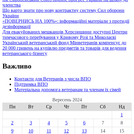
членства
Що варто знати про нову контрактну систему Сил оборони
України
«ПОВЕРНИСЬ НА 100%»: інформаційні матеріали з протидії
дезінформації
Для евакуйованих мешканців Херсонщини доступні Центри
тимчасового перебування у Кривому Розі та Миколаєві
Український ветеранський фонд Мінветеранів компенсує до
20 000 гривень на купівлю предметів та товарів для ведення
ветеранського бізнесу
Важливо
Контакти для Ветеранів з числа ВПО
Підтримка ВПО
Матеріальна допомога ветеранам та членам їх сімей
Вересень 2024
Пн
Вт
Ср
Чт
Пт
Сб
Нд
1
2
3
4
5
6
7
8
9
10
11
12
13
14
15