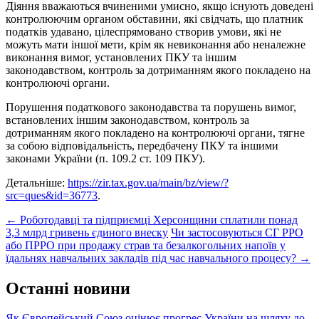
Діяння вважаються вчиненими умисно, якщо існують доведені
контролюючим органом обставини, які свідчать, що платник
податків удавано, цілеспрямовано створив умови, які не
можуть мати іншої мети, крім як невиконання або неналежне
виконання вимог, установлених ПКУ та іншим
законодавством, контроль за дотриманням якого покладено на
контролюючі органи.
Порушення податкового законодавства та порушень вимог,
встановлених іншим законодавством, контроль за
дотриманням якого покладено на контролюючі органи, тягне
за собою відповідальність, передбачену ПКУ та іншими
законами України (п. 109.2 ст. 109 ПКУ).
Детальніше:
https://zir.tax.gov.ua/main/bz/view/?
src=ques&id=36773
.
Post
←
Роботодавці та підприємці Херсонщини сплатили понад
3,3 млрд гривень єдиного внеску
Чи застосовуються СГ РРО
navigation
або ПРРО при продажу страв та безалкогольних напоїв у
їдальнях навчальних закладів під час навчального процесу?
→
Останні новини
Як Європейський Союз оцінює прогрес України на шляху до