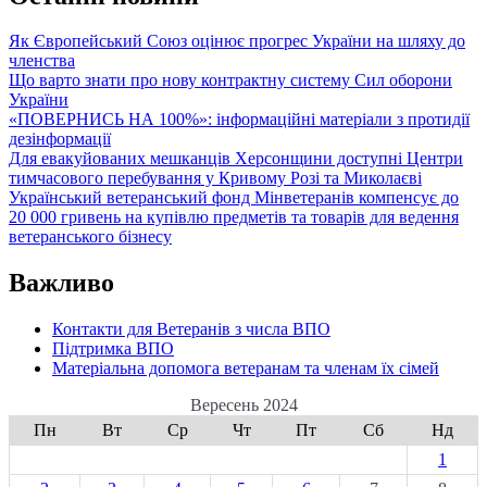
Як Європейський Союз оцінює прогрес України на шляху до
членства
Що варто знати про нову контрактну систему Сил оборони
України
«ПОВЕРНИСЬ НА 100%»: інформаційні матеріали з протидії
дезінформації
Для евакуйованих мешканців Херсонщини доступні Центри
тимчасового перебування у Кривому Розі та Миколаєві
Український ветеранський фонд Мінветеранів компенсує до
20 000 гривень на купівлю предметів та товарів для ведення
ветеранського бізнесу
Важливо
Контакти для Ветеранів з числа ВПО
Підтримка ВПО
Матеріальна допомога ветеранам та членам їх сімей
Вересень 2024
Пн
Вт
Ср
Чт
Пт
Сб
Нд
1