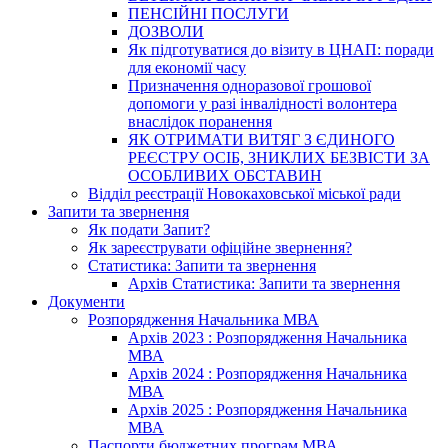
ПЕНСІЙНІ ПОСЛУГИ
ДОЗВОЛИ
Як підготуватися до візиту в ЦНАП: поради
для економії часу
Призначення одноразової грошової
допомоги у разі інвалідності волонтера
внаслідок поранення
ЯК ОТРИМАТИ ВИТЯГ З ЄДИНОГО
РЕЄСТРУ ОСІБ, ЗНИКЛИХ БЕЗВІСТИ ЗА
ОСОБЛИВИХ ОБСТАВИН
Відділ реєстрації Новокаховської міської ради
Запити та звернення
Як подати Запит?
Як зареєструвати офіційне звернення?
Статистика: Запити та звернення
Архів Статистика: Запити та звернення
Документи
Розпорядження Начальника МВА
Архів 2023 : Розпорядження Начальника
МВА
Архів 2024 : Розпорядження Начальника
МВА
Архів 2025 : Розпорядження Начальника
МВА
Паспорти бюджетних програм МВА