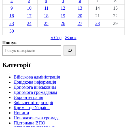
2
3
4
5
6
7
8
9
10
11
12
13
14
15
16
17
18
19
20
21
22
23
24
25
26
27
28
29
30
« Сер
Жов »
Пошук
Категорії
Військова адміністрація
Довідкова інформація
Допомога військовим
Допомога громадянам
Євроінтеграція
Звільненні території
Крим – це Україна
Новини
Новокаховська громада
Підтримка ВПО