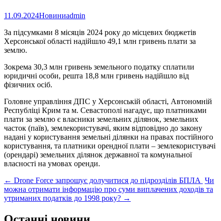
11.09.2024
Новини
admin
За підсумками 8 місяців 2024 року до місцевих бюджетів
Херсонської області надійшло 49,1 млн гривень плати за
землю.
Зокрема 30,3 млн гривень земельного податку сплатили
юридичні особи, решта 18,8 млн гривень надійшло від
фізичних осіб.
Головне управління ДПС у Херсонській області, Автономній
Республіці Крим та м. Севастополі нагадує, що платниками
плати за землю є власники земельних ділянок, земельних
часток (паїв), землекористувачі, яким відповідно до закону
надані у користування земельні ділянки на правах постійного
користування, та платники орендної плати – землекористувачі
(орендарі) земельних ділянок державної та комунальної
власності на умовах оренди.
Post
←
Drone Force запрошує долучитися до підрозділів БПЛА
Чи
можна отримати інформацію про суми виплачених доходів та
navigation
утриманих податків до 1998 року?
→
Останні новини