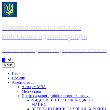
Новокаховська міська
військова адміністрація
Каховський район Херсонської області
Skip
Меню
to
content
Головна
Новини
Адміністрація
Аппарат МВА
Міська рада
Центр надання адміністративних послуг
єВІДНОВЛЕННЯ / ПОШКОДЖЕНЕ
МАЙНО
ВЕТЕРАНИ ВІЙНИ ТА ЧЛЕНИ ЇХ РОДИН