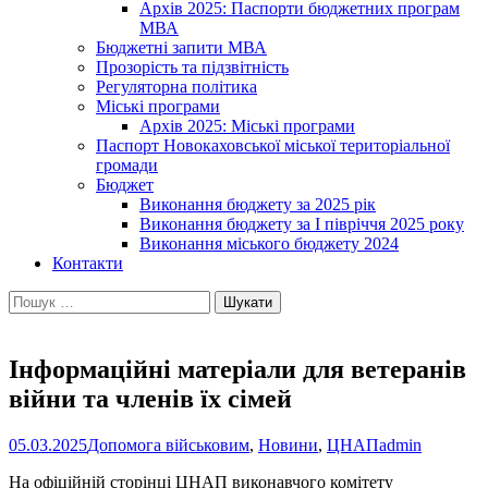
Архів 2025: Паспорти бюджетних програм
МВА
Бюджетні запити МВА
Прозорість та підзвітність
Регуляторна політика
Міські програми
Архів 2025: Міські програми
Паспорт Новокаховської міської територіальної
громади
Бюджет
Виконання бюджету за 2025 рік
Виконання бюджету за І півріччя 2025 року
Виконання міського бюджету 2024
Контакти
Пошук:
Інформаційні матеріали для ветеранів
війни та членів їх сімей
05.03.2025
Допомога військовим
,
Новини
,
ЦНАП
admin
На офіційній сторінці ЦНАП виконавчого комітету