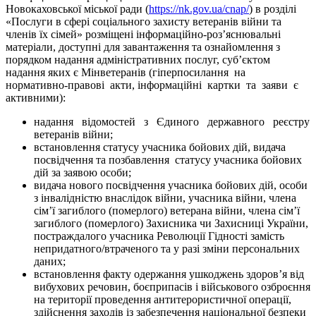
Новокаховської міської ради (
https://nk.gov.ua/cnap/
) в розділі
«Послуги в сфері соціального захисту ветеранів війни та
членів їх сімей» розміщені інформаційно-роз’яснювальні
матеріали, доступні для завантаження та ознайомлення з
порядком надання адміністративних послуг, суб’єктом
надання яких є Мінветеранів (гіперпосилання на
нормативно-правові акти, інформаційні картки та заяви є
активними):
надання відомостей з Єдиного державного реєстру
ветеранів війни;
встановлення статусу учасника бойових дій, видача
посвідчення та позбавлення статусу учасника бойових
дій за заявою особи;
видача нового посвідчення учасника бойових дій, особи
з інвалідністю внаслідок війни, учасника війни, члена
сім’ї загиблого (померлого) ветерана війни, члена сім’ї
загиблого (померлого) Захисника чи Захисниці України,
постраждалого учасника Революції Гідності замість
непридатного/втраченого та у разі зміни персональних
даних;
встановлення факту одержання ушкоджень здоров’я від
вибухових речовин, боєприпасів і військового озброєння
на території проведення антитерористичної операції,
здійснення заходів із забезпечення національної безпеки