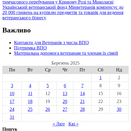
тимчасового перебування у Кривому Розі та Миколаєві
Український ветеранський фонд Мінветеранів компенсує до
20 000 гривень на купівлю предметів та товарів для ведення
ветеранського бізнесу
Важливо
Контакти для Ветеранів з числа ВПО
Підтримка ВПО
Матеріальна допомога ветеранам та членам їх сімей
Березень 2025
Пн
Вт
Ср
Чт
Пт
Сб
Нд
1
2
3
4
5
6
7
8
9
10
11
12
13
14
15
16
17
18
19
20
21
22
23
24
25
26
27
28
29
30
31
« Лют
Кві »
Пошук