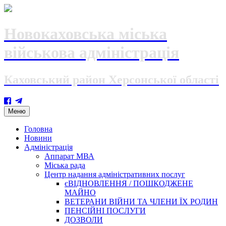
Новокаховська міська
військова адміністрація
Каховський район Херсонської області
Skip
Меню
to
content
Головна
Новини
Адміністрація
Аппарат МВА
Міська рада
Центр надання адміністративних послуг
єВІДНОВЛЕННЯ / ПОШКОДЖЕНЕ
МАЙНО
ВЕТЕРАНИ ВІЙНИ ТА ЧЛЕНИ ЇХ РОДИН
ПЕНСІЙНІ ПОСЛУГИ
ДОЗВОЛИ