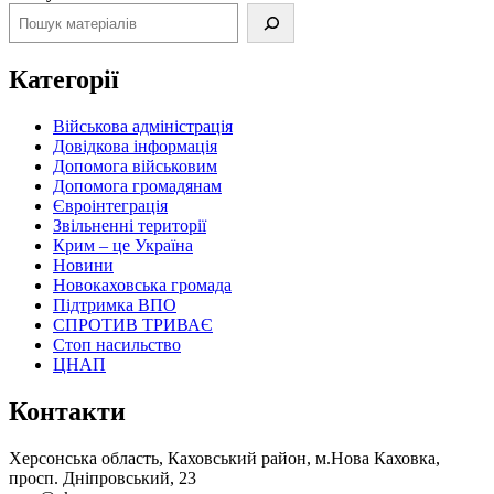
Категорії
Військова адміністрація
Довідкова інформація
Допомога військовим
Допомога громадянам
Євроінтеграція
Звільненні території
Крим – це Україна
Новини
Новокаховська громада
Підтримка ВПО
СПРОТИВ ТРИВАЄ
Стоп насильство
ЦНАП
Контакти
Херсонська область, Каховський район, м.Нова Каховка,
просп. Дніпровський, 23