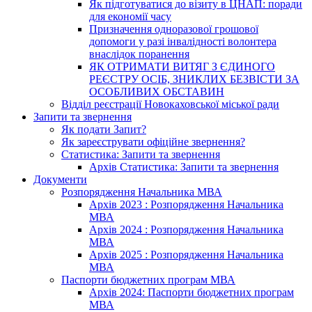
Як підготуватися до візиту в ЦНАП: поради
для економії часу
Призначення одноразової грошової
допомоги у разі інвалідності волонтера
внаслідок поранення
ЯК ОТРИМАТИ ВИТЯГ З ЄДИНОГО
РЕЄСТРУ ОСІБ, ЗНИКЛИХ БЕЗВІСТИ ЗА
ОСОБЛИВИХ ОБСТАВИН
Відділ реєстрації Новокаховської міської ради
Запити та звернення
Як подати Запит?
Як зареєструвати офіційне звернення?
Статистика: Запити та звернення
Архів Статистика: Запити та звернення
Документи
Розпорядження Начальника МВА
Архів 2023 : Розпорядження Начальника
МВА
Архів 2024 : Розпорядження Начальника
МВА
Архів 2025 : Розпорядження Начальника
МВА
Паспорти бюджетних програм МВА
Архів 2024: Паспорти бюджетних програм
МВА