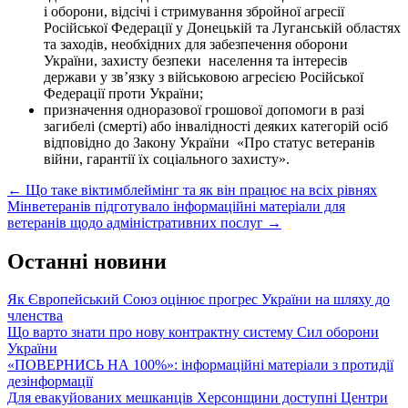
і оборони, відсічі і стримування збройної агресії
Російської Федерації у Донецькій та Луганській областях
та заходів, необхідних для забезпечення оборони
України, захисту безпеки населення та інтересів
держави у зв’язку з військовою агресією Російської
Федерації проти України;
призначення одноразової грошової допомоги в разі
загибелі (смерті) або інвалідності деяких категорій осіб
відповідно до Закону України «Про статус ветеранів
війни, гарантії їх соціального захисту».
Post
←
Що таке віктимблеймінг та як він працює на всіх рівнях
Мінветеранів підготувало інформаційні матеріали для
navigation
ветеранів щодо адміністративних послуг
→
Останні новини
Як Європейський Союз оцінює прогрес України на шляху до
членства
Що варто знати про нову контрактну систему Сил оборони
України
«ПОВЕРНИСЬ НА 100%»: інформаційні матеріали з протидії
дезінформації
Для евакуйованих мешканців Херсонщини доступні Центри