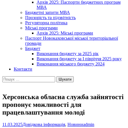
Архів 2025: Паспорти бюджетних програм
МВА
Бюджетні запити МВА
Прозорість та підзвітність
Регуляторна політика
Міські програми
Архів 2025: Міські програми
Паспорт Новокаховської міської територіальної
громади
Бюджет
Виконання бюджету за 2025 рік
Виконання бюджету за І півріччя 2025 року
Виконання міського бюджету 2024
Контакти
Пошук:
Херсонська обласна служба зайнятості
пропонує можливості для
працевлаштування молоді
11.03.2025
Довідкова інформація
,
Новини
admin