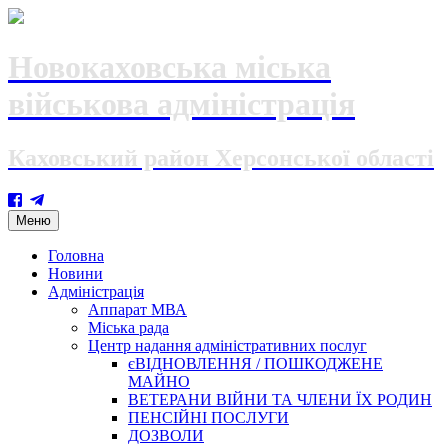
Новокаховська міська
військова адміністрація
Каховський район Херсонської області
Skip
Меню
to
content
Головна
Новини
Адміністрація
Аппарат МВА
Міська рада
Центр надання адміністративних послуг
єВІДНОВЛЕННЯ / ПОШКОДЖЕНЕ
МАЙНО
ВЕТЕРАНИ ВІЙНИ ТА ЧЛЕНИ ЇХ РОДИН
ПЕНСІЙНІ ПОСЛУГИ
ДОЗВОЛИ