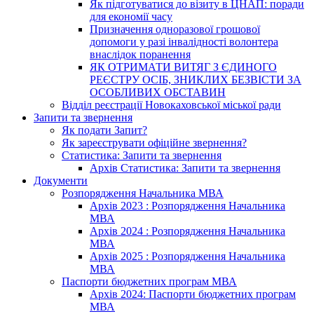
Як підготуватися до візиту в ЦНАП: поради
для економії часу
Призначення одноразової грошової
допомоги у разі інвалідності волонтера
внаслідок поранення
ЯК ОТРИМАТИ ВИТЯГ З ЄДИНОГО
РЕЄСТРУ ОСІБ, ЗНИКЛИХ БЕЗВІСТИ ЗА
ОСОБЛИВИХ ОБСТАВИН
Відділ реєстрації Новокаховської міської ради
Запити та звернення
Як подати Запит?
Як зареєструвати офіційне звернення?
Статистика: Запити та звернення
Архів Статистика: Запити та звернення
Документи
Розпорядження Начальника МВА
Архів 2023 : Розпорядження Начальника
МВА
Архів 2024 : Розпорядження Начальника
МВА
Архів 2025 : Розпорядження Начальника
МВА
Паспорти бюджетних програм МВА
Архів 2024: Паспорти бюджетних програм
МВА