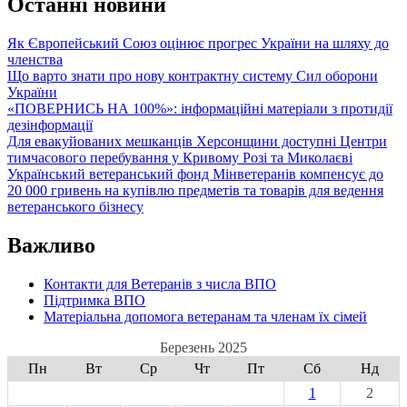
Останні новини
Як Європейський Союз оцінює прогрес України на шляху до
членства
Що варто знати про нову контрактну систему Сил оборони
України
«ПОВЕРНИСЬ НА 100%»: інформаційні матеріали з протидії
дезінформації
Для евакуйованих мешканців Херсонщини доступні Центри
тимчасового перебування у Кривому Розі та Миколаєві
Український ветеранський фонд Мінветеранів компенсує до
20 000 гривень на купівлю предметів та товарів для ведення
ветеранського бізнесу
Важливо
Контакти для Ветеранів з числа ВПО
Підтримка ВПО
Матеріальна допомога ветеранам та членам їх сімей
Березень 2025
Пн
Вт
Ср
Чт
Пт
Сб
Нд
1
2