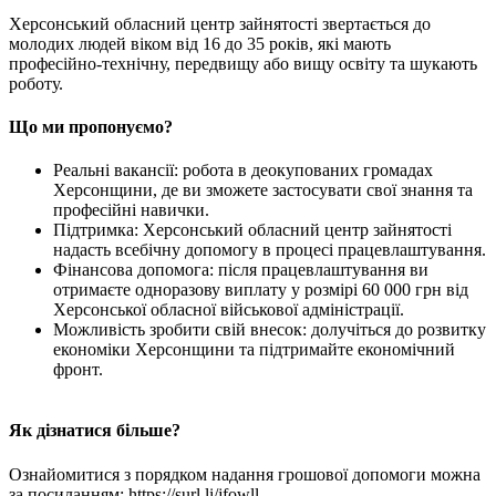
Херсонський обласний центр зайнятості звертається до
молодих людей віком від 16 до 35 років, які мають
професійно-технічну, передвищу або вищу освіту та шукають
роботу.
Що ми пропонуємо?
Реальні вакансії: робота в деокупованих громадах
Херсонщини, де ви зможете застосувати свої знання та
професійні навички.
Підтримка: Херсонський обласний центр зайнятості
надасть всебічну допомогу в процесі працевлаштування.
Фінансова допомога: після працевлаштування ви
отримаєте одноразову виплату у розмірі 60 000 грн від
Херсонської обласної військової адміністрації.
Можливість зробити свій внесок: долучіться до розвитку
економіки Херсонщини та підтримайте економічний
фронт.
Як дізнатися більше?
Ознайомитися з порядком надання грошової допомоги можна
за посиланням: https://surl.li/jfowll