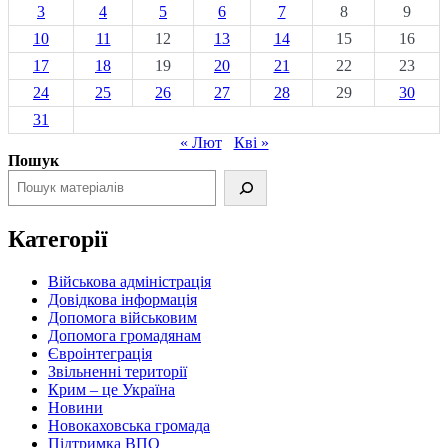
3
4
5
6
7
8
9
10
11
12
13
14
15
16
17
18
19
20
21
22
23
24
25
26
27
28
29
30
31
« Лют
Кві »
Пошук
Категорії
Військова адміністрація
Довідкова інформація
Допомога військовим
Допомога громадянам
Євроінтеграція
Звільненні території
Крим – це Україна
Новини
Новокаховська громада
Підтримка ВПО