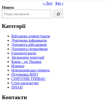
« Лют
Кві »
Пошук
Категорії
Військова адміністрація
Довідкова інформація
Допомога військовим
Допомога громадянам
Євроінтеграція
Звільненні території
Крим – це Україна
Новини
Новокаховська громада
Підтримка ВПО
СПРОТИВ ТРИВАЄ
Стоп насильство
ЦНАП
Контакти