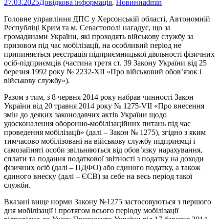
27.03.2025
Довідкова інформація
,
Новини
admin
Головне управління ДПС у Херсонській області, Автономній
Республіці Крим та м. Севастополі нагадує, що за
громадянами України, які проходять військову службу за
призовом під час мобілізації, на особливий період не
припиняється реєстрація підприємницької діяльності фізичних
осіб-підприємців (частина третя ст. 39 Закону України від 25
березня 1992 року № 2232-XII «Про військовий обов’язок і
військову службу»).
Разом з тим, з 8 червня 2014 року набрав чинності Закон
України від 20 травня 2014 року № 1275-VII «Про внесення
змін до деяких законодавчих актів України щодо
удосконалення оборонно-мобілізаційних питань під час
проведення мобілізації» (далі – Закон № 1275), згідно з яким
тимчасово мобілізовані на військову службу підприємці і
самозайняті особи звільняються від обов’язку нарахування,
сплати та подання податкової звітності з податку на доходи
фізичних осіб (далі – ПДФО) або єдиного податку, а також
єдиного внеску (далі – ЄСВ) за себе на весь період такої
служби.
Вказані вище норми Закону №1275 застосовуються з першого
дня мобілізації і протягом всього періоду мобілізації