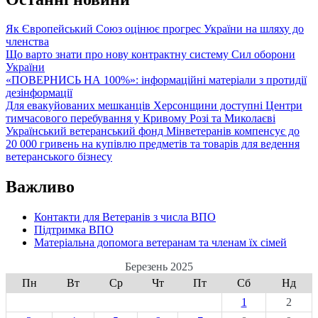
Як Європейський Союз оцінює прогрес України на шляху до
членства
Що варто знати про нову контрактну систему Сил оборони
України
«ПОВЕРНИСЬ НА 100%»: інформаційні матеріали з протидії
дезінформації
Для евакуйованих мешканців Херсонщини доступні Центри
тимчасового перебування у Кривому Розі та Миколаєві
Український ветеранський фонд Мінветеранів компенсує до
20 000 гривень на купівлю предметів та товарів для ведення
ветеранського бізнесу
Важливо
Контакти для Ветеранів з числа ВПО
Підтримка ВПО
Матеріальна допомога ветеранам та членам їх сімей
Березень 2025
Пн
Вт
Ср
Чт
Пт
Сб
Нд
1
2