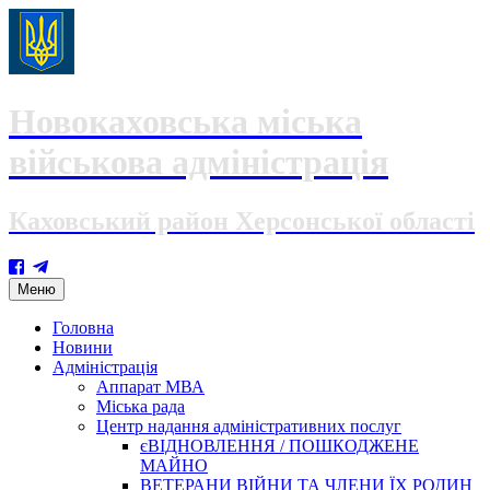
Новокаховська міська
військова адміністрація
Каховський район Херсонської області
Skip
Меню
to
content
Головна
Новини
Адміністрація
Аппарат МВА
Міська рада
Центр надання адміністративних послуг
єВІДНОВЛЕННЯ / ПОШКОДЖЕНЕ
МАЙНО
ВЕТЕРАНИ ВІЙНИ ТА ЧЛЕНИ ЇХ РОДИН