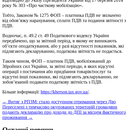
відповідно до Указу Президента України від 17 березня 2014
року № 303 «Про часткову мобілізацію».
Тобто, Законом № 1275 ФОП – платника ПДВ не звільнено
від обов’язку нарахування, сплати ПДВ та подання звітності з
ПДВ.
Водночас, п. 49.2 ст. 49 Податкового кодексу України
передбачено, що за звітний період, в якому не виникають
об’єкти оподаткування, або у разі відсутності показників, які
підлягають декларуванню, податкова звітність не подається.
Таким чином, ФОП – платник ПДВ, мобілізований до
Збройних сил України, за звітні періоди, в яких відсутні
операції з постачання або придбання товарів/послуг та
відсутні інші показники, які підлягають декларуванню, не
зобов’язаний подавати податкову звітність з ПДВ.
Більше інформації:
https://kherson.tax.gov.ua/
.
Post
←
Витяг з РПЗМ: стало доступним отримання через Дію
Переселені з тимчасово окупованих територій громадяни
navigation
подають декларацію про доходи до ДПІ за місцем фактичного
проживання
→
Останні новини