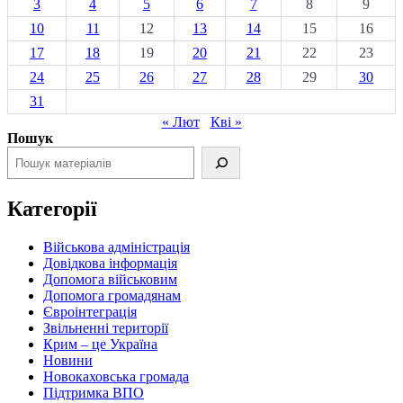
3
4
5
6
7
8
9
10
11
12
13
14
15
16
17
18
19
20
21
22
23
24
25
26
27
28
29
30
31
« Лют
Кві »
Пошук
Категорії
Військова адміністрація
Довідкова інформація
Допомога військовим
Допомога громадянам
Євроінтеграція
Звільненні території
Крим – це Україна
Новини
Новокаховська громада
Підтримка ВПО