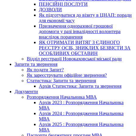
ПЕНСІЙНІ ПОСЛУГИ
ДОЗВОЛИ
Як підготуватися до візиту в ЦНАП: поради
для економії часу
Призначення одноразової грошової
допомоги у разі інвалідності волонтера
внаслідок поранення
ЯК ОТРИМАТИ ВИТЯГ З ЄДИНОГО
РЕЄСТРУ ОСІБ, ЗНИКЛИХ БЕЗВІСТИ ЗА
ОСОБЛИВИХ ОБСТАВИН
Відділ реєстрації Новокаховської міської ради
Запити та звернення
Як подати Запит?
Як зареєструвати офіційне звернення?
Статистика: Запити та звернення
Архів Статистика: Запити та звернення
Документи
Розпорядження Начальника МВА
Архів 2023 : Розпорядження Начальника
МВА
Архів 2024 : Розпорядження Начальника
МВА
Архів 2025 : Розпорядження Начальника
МВА
Паспорти бюджетних програм МВА