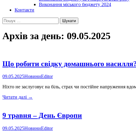
Виконання міського бюджету 2024
Контакти
Пошук:
Архів за день: 09.05.2025
Що робити свідку домашнього насилля
09.05.2025
Новини
Editor
Ніхто не заслуговує на біль, страх чи постійне напруження вдо
Що
Читати далі
→
робити
свідку
домашнього
9 травня – День Європи
насилля?
09.05.2025
Новини
Editor