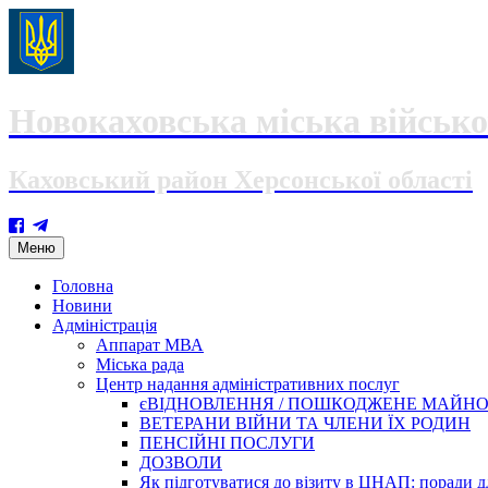
Новокаховська міська військо
Каховський район Херсонської області
Skip
Меню
to
content
Головна
Новини
Адміністрація
Аппарат МВА
Міська рада
Центр надання адміністративних послуг
єВІДНОВЛЕННЯ / ПОШКОДЖЕНЕ МАЙН
ВЕТЕРАНИ ВІЙНИ ТА ЧЛЕНИ ЇХ РОДИН
ПЕНСІЙНІ ПОСЛУГИ
ДОЗВОЛИ
Як підготуватися до візиту в ЦНАП: поради дл