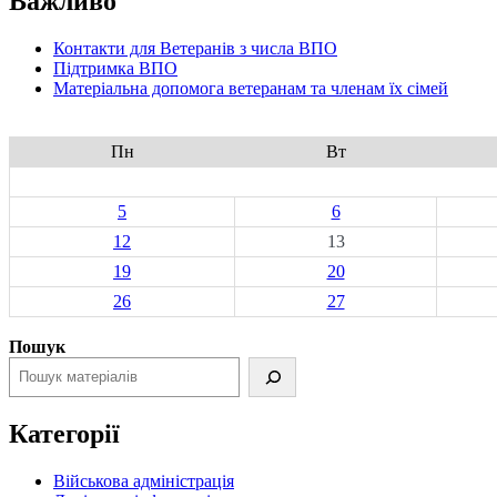
Важливо
Контакти для Ветеранів з числа ВПО
Підтримка ВПО
Матеріальна допомога ветеранам та членам їх сімей
Пн
Вт
5
6
12
13
19
20
26
27
Пошук
Категорії
Військова адміністрація