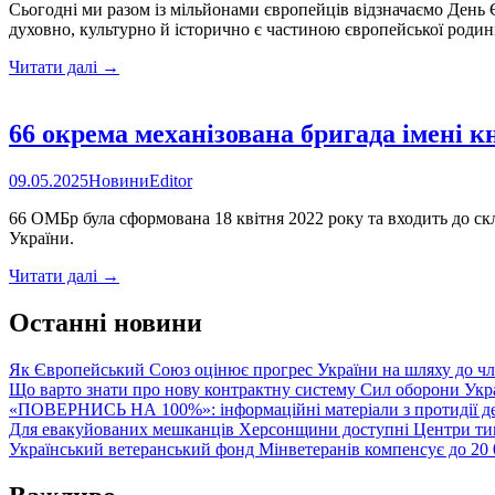
Сьогодні ми разом із мільйонами європейців відзначаємо День 
духовно, культурно й історично є частиною європейської родини
9
Читати далі
→
травня
–
День
66 окрема механізована бригада імені к
Європи
09.05.2025
Новини
Editor
66 ОМБр була сформована 18 квітня 2022 року та входить до скл
України.
66
Читати далі
→
окрема
механізована
Останні новини
бригада
імені
Як Європейський Союз оцінює прогрес України на шляху до чл
князя
Що варто знати про нову контрактну систему Сил оборони Укр
Мстислава
«ПОВЕРНИСЬ НА 100%»: інформаційні матеріали з протидії де
Хороброго
Для евакуйованих мешканців Херсонщини доступні Центри тим
веде
Український ветеранський фонд Мінветеранів компенсує до 20 0
набір