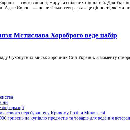
Європи — свято єдності, миру та спільних цінностей. Для Украї
. Адже Європа — це не тільки географія – це цінності, які ми п
нязя Мстислава Хороброго веде набір
аду Сухопутних військ Збройних Сил України. З моменту створенн
енства
аїни
зінформації
часового перебування у Кривому Розі та Миколаєві
00 гривень на купівлю предметів та товарів для ведення ветеран