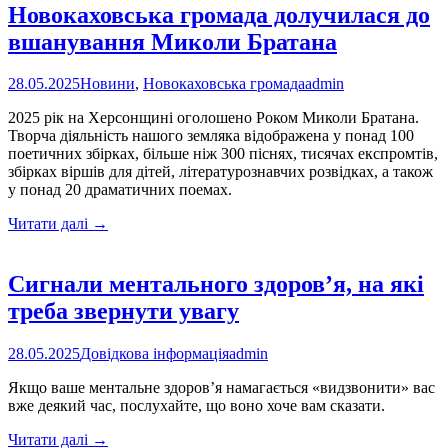
Новокаховська громада долучилася до
вшанування Миколи Братана
28.05.2025
Новини
,
Новокаховська громада
admin
2025 рік на Херсонщині оголошено Роком Миколи Братана.
Творча діяльність нашого земляка відображена у понад 100
поетичних збірках, більше ніж 300 піснях, тисячах експромтів,
збірках віршів для дітей, літературознавчих розвідках, а також
у понад 20 драматичних поемах.
Новокаховська
Читати далі
→
громада
долучилася
до
Сигнали ментального здоров’я, на які
вшанування
треба звернути увагу
Миколи
Братана
28.05.2025
Довідкова інформація
admin
Якщо ваше ментальне здоров’я намагається «видзвонити» вас
вже деякий час, послухайте, що воно хоче вам сказати.
Сигнали
Читати далі
→