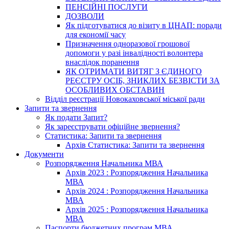
ПЕНСІЙНІ ПОСЛУГИ
ДОЗВОЛИ
Як підготуватися до візиту в ЦНАП: поради
для економії часу
Призначення одноразової грошової
допомоги у разі інвалідності волонтера
внаслідок поранення
ЯК ОТРИМАТИ ВИТЯГ З ЄДИНОГО
РЕЄСТРУ ОСІБ, ЗНИКЛИХ БЕЗВІСТИ ЗА
ОСОБЛИВИХ ОБСТАВИН
Відділ реєстрації Новокаховської міської ради
Запити та звернення
Як подати Запит?
Як зареєструвати офіційне звернення?
Статистика: Запити та звернення
Архів Статистика: Запити та звернення
Документи
Розпорядження Начальника МВА
Архів 2023 : Розпорядження Начальника
МВА
Архів 2024 : Розпорядження Начальника
МВА
Архів 2025 : Розпорядження Начальника
МВА
Паспорти бюджетних програм МВА