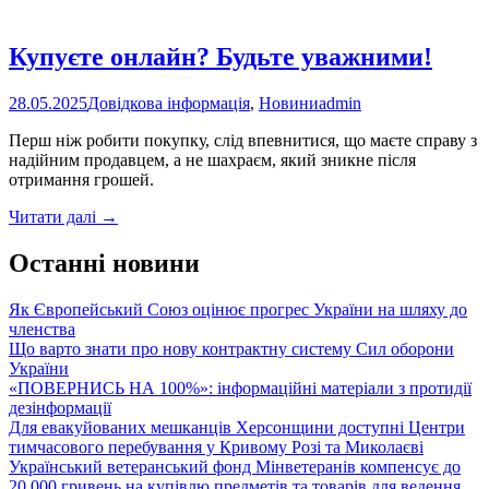
ментального
здоров’я,
на
Купуєте онлайн? Будьте уважними!
які
треба
28.05.2025
Довідкова інформація
,
Новини
admin
звернути
увагу
Перш ніж робити покупку, слід впевнитися, що маєте справу з
надійним продавцем, а не шахраєм, який зникне після
отримання грошей.
Купуєте
Читати далі
→
онлайн?
Будьте
Останні новини
уважними!
Як Європейський Союз оцінює прогрес України на шляху до
членства
Що варто знати про нову контрактну систему Сил оборони
України
«ПОВЕРНИСЬ НА 100%»: інформаційні матеріали з протидії
дезінформації
Для евакуйованих мешканців Херсонщини доступні Центри
тимчасового перебування у Кривому Розі та Миколаєві
Український ветеранський фонд Мінветеранів компенсує до
20 000 гривень на купівлю предметів та товарів для ведення