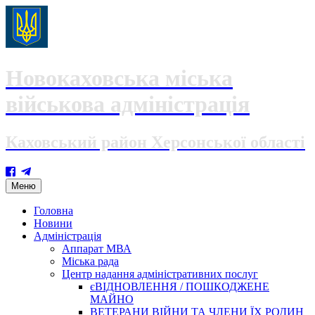
Новокаховська міська
військова адміністрація
Каховський район Херсонської області
Skip
Меню
to
content
Головна
Новини
Адміністрація
Аппарат МВА
Міська рада
Центр надання адміністративних послуг
єВІДНОВЛЕННЯ / ПОШКОДЖЕНЕ
МАЙНО
ВЕТЕРАНИ ВІЙНИ ТА ЧЛЕНИ ЇХ РОДИН