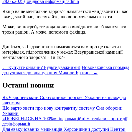
28.05.2025
Довідкова інформація
admin
Якщо ваше ментальне здоров’я намагається «видзвонити» вас
вже деякий час, послухайте, що воно хоче вам сказати.
Може, ви потребуєте додаткового вихідного чи збалансувати
трохи раціон. А може, допомоги фахівця.
Дивіться, які «дзвоники» намагаються вам про це сказати в
матеріалах, підготовлених у межах Всеукраїнської кампанії
ментального здоров’я «Ти як?».
Post
←
Купуєте онлайн? Будьте уважними!
Новокаховська громада
долучилася до вшанування Миколи Братана
→
navigation
Останні новини
Як Європейський Союз оцінює прогрес України на шляху до
членства
Що варто знати про нову контрактну систему Сил оборони
України
«ПОВЕРНИСЬ НА 100%»: інформаційні матеріали з протидії
дезінформації
Для евакуйованих мешканців Херсонщини доступні Центри