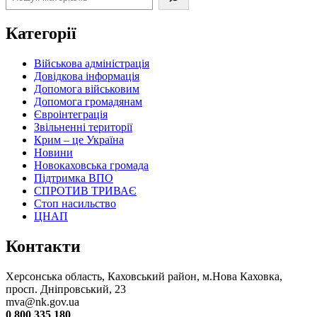
Категорії
Військова адміністрація
Довідкова інформація
Допомога військовим
Допомога громадянам
Євроінтеграція
Звільненні території
Крим – це Україна
Новини
Новокаховська громада
Підтримка ВПО
СПРОТИВ ТРИВАЄ
Стоп насильство
ЦНАП
Контакти
Херсонська область, Каховський район, м.Нова Каховка,
просп. Дніпровський, 23
mva@nk.gov.ua
0 800 335 180