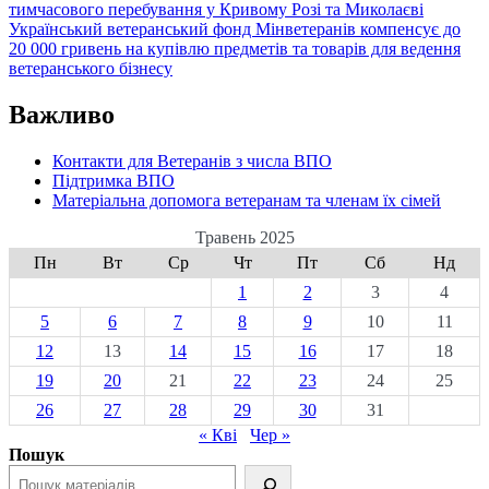
тимчасового перебування у Кривому Розі та Миколаєві
Український ветеранський фонд Мінветеранів компенсує до
20 000 гривень на купівлю предметів та товарів для ведення
ветеранського бізнесу
Важливо
Контакти для Ветеранів з числа ВПО
Підтримка ВПО
Матеріальна допомога ветеранам та членам їх сімей
Травень 2025
Пн
Вт
Ср
Чт
Пт
Сб
Нд
1
2
3
4
5
6
7
8
9
10
11
12
13
14
15
16
17
18
19
20
21
22
23
24
25
26
27
28
29
30
31
« Кві
Чер »
Пошук