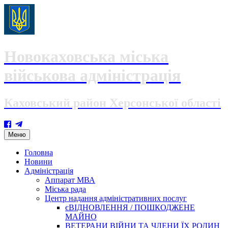
Новокаховська міська
військова адміністрація
Каховський район Херсонської області
Skip
Меню
to
content
Головна
Новини
Адміністрація
Аппарат МВА
Міська рада
Центр надання адміністративних послуг
єВІДНОВЛЕННЯ / ПОШКОДЖЕНЕ
МАЙНО
ВЕТЕРАНИ ВІЙНИ ТА ЧЛЕНИ ЇХ РОДИН