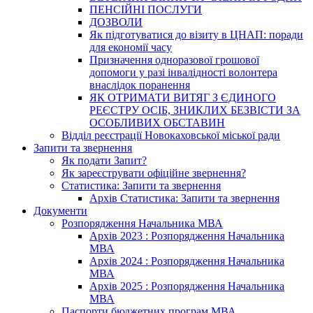
ПЕНСІЙНІ ПОСЛУГИ
ДОЗВОЛИ
Як підготуватися до візиту в ЦНАП: поради
для економії часу
Призначення одноразової грошової
допомоги у разі інвалідності волонтера
внаслідок поранення
ЯК ОТРИМАТИ ВИТЯГ З ЄДИНОГО
РЕЄСТРУ ОСІБ, ЗНИКЛИХ БЕЗВІСТИ ЗА
ОСОБЛИВИХ ОБСТАВИН
Відділ реєстрації Новокаховської міської ради
Запити та звернення
Як подати Запит?
Як зареєструвати офіційне звернення?
Статистика: Запити та звернення
Архів Статистика: Запити та звернення
Документи
Розпорядження Начальника МВА
Архів 2023 : Розпорядження Начальника
МВА
Архів 2024 : Розпорядження Начальника
МВА
Архів 2025 : Розпорядження Начальника
МВА
Паспорти бюджетних програм МВА