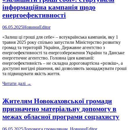
інформаційна кампанія щодо
енергоефективності
06.05.2025
Новини
Editor
«Залиш ці гроші для себе» – всеукраїнська кампанія, яку 1
травня 2025 року спільно запустили Міністерство розвитку
громад та територій України, Державне агентство з
енергоефективності та енергозбереження України та Данське
енергетичне агентство. Головна ідея кампанії:
енергоефективність – не складна дороговартісна «розкіш», а
доступні вигідні рішення, які дозволяють заощаджувати гроші
та підвищувати якість життя.
Прості
Читати далі
→
поради
допоможуть
українцям
Жителям Новокаховської громади
«залишити
призначено матеріальну допомогу в
гроші
собі»:
межах обласної програми соцзахисту
стартувала
інформаційна
06.05.2025
Допомога громадянам
,
Новини
Editor