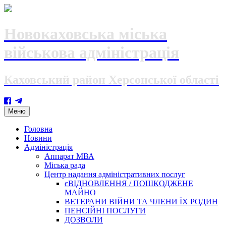
Новокаховська міська
військова адміністрація
Каховський район Херсонської області
Skip
Меню
to
content
Головна
Новини
Адміністрація
Аппарат МВА
Міська рада
Центр надання адміністративних послуг
єВІДНОВЛЕННЯ / ПОШКОДЖЕНЕ
МАЙНО
ВЕТЕРАНИ ВІЙНИ ТА ЧЛЕНИ ЇХ РОДИН
ПЕНСІЙНІ ПОСЛУГИ
ДОЗВОЛИ