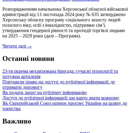
кампанія
щодо
Розпорядженням начальника Херсонської обласної військової
енергоефективності
адміністрації від 13 листопада 2024 року № 635 затверджено
Херсонську обласну програму соціального захисту людей
похилого віку, осіб з інвалідністю, підтримки сім’ї,
утвердження гендерної рівності та протидії торгівлі людьми
на 2025 – 2029 роки (далі – Програма).
Жителям
Читати далі
→
Новокаховської
громади
Останні новини
призначено
матеріальну
23-тя окрема механізована бригада: сучасні технології та
допомогу
потужна артилерія
в
Порушили право на доступ до публічної інформації: де
межах
отримати допомогу
обласної
Як подати запит на публічну інформацію
програми
Доступ до публічної інформації: що варто знати кожному
соцзахисту
Як Європейський Союз оцінює прогрес України на шляху до
членства
Важливо