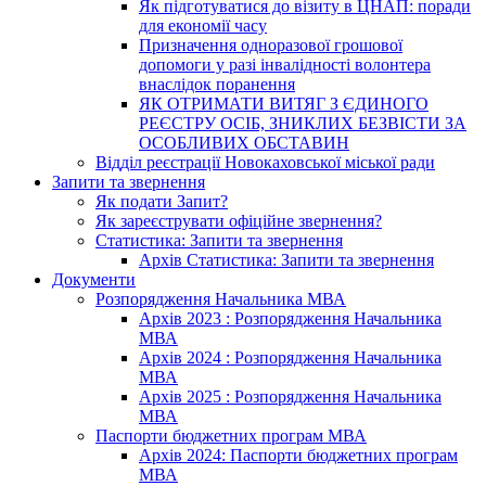
Як підготуватися до візиту в ЦНАП: поради
для економії часу
Призначення одноразової грошової
допомоги у разі інвалідності волонтера
внаслідок поранення
ЯК ОТРИМАТИ ВИТЯГ З ЄДИНОГО
РЕЄСТРУ ОСІБ, ЗНИКЛИХ БЕЗВІСТИ ЗА
ОСОБЛИВИХ ОБСТАВИН
Відділ реєстрації Новокаховської міської ради
Запити та звернення
Як подати Запит?
Як зареєструвати офіційне звернення?
Статистика: Запити та звернення
Архів Статистика: Запити та звернення
Документи
Розпорядження Начальника МВА
Архів 2023 : Розпорядження Начальника
МВА
Архів 2024 : Розпорядження Начальника
МВА
Архів 2025 : Розпорядження Начальника
МВА
Паспорти бюджетних програм МВА
Архів 2024: Паспорти бюджетних програм
МВА