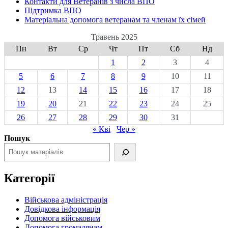
Контакти для Ветеранів з числа ВПО
Підтримка ВПО
Матеріальна допомога ветеранам та членам їх сімей
Травень 2025
Пн
Вт
Ср
Чт
Пт
Сб
Нд
1
2
3
4
5
6
7
8
9
10
11
12
13
14
15
16
17
18
19
20
21
22
23
24
25
26
27
28
29
30
31
« Кві
Чер »
Пошук
Категорії
Військова адміністрація
Довідкова інформація
Допомога військовим
Допомога громадянам