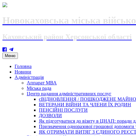
Новокаховська міська військо
Каховський район Херсонської області
Skip
Меню
to
content
Головна
Новини
Адміністрація
Аппарат МВА
Міська рада
Центр надання адміністративних послуг
єВІДНОВЛЕННЯ / ПОШКОДЖЕНЕ МАЙН
ВЕТЕРАНИ ВІЙНИ ТА ЧЛЕНИ ЇХ РОДИН
ПЕНСІЙНІ ПОСЛУГИ
ДОЗВОЛИ
Як підготуватися до візиту в ЦНАП: поради дл
Призначення одноразової грошової допомоги у
ЯК ОТРИМАТИ ВИТЯГ З ЄДИНОГО РЕЄСТ