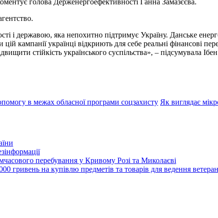
– коментує голова Держенергоефективності Ганна Замазєєва.
агентство.
ності і державою, яка непохитно підтримує Україну. Данське ене
и цій кампанії українці відкриють для себе реальні фінансові пе
підвищити стійкість українського суспільства», – підсумувала Іб
помогу в межах обласної програми соцзахисту
Як виглядає мікр
аїни
зінформації
часового перебування у Кривому Розі та Миколаєві
00 гривень на купівлю предметів та товарів для ведення ветеран