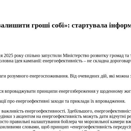
залишити гроші собі»: стартувала інфор
вня 2025 року спільно запустили Міністерство розвитку громад та
ловна ідея кампанії: енергоефективність – не складна дороговарт
аги розумного енергоспоживання. Від очевидних дій, які можна 
ься впроваджувати принципи енергозбереження у щоденному жит
ції про енергоефективні заходи та приклади їх впровадження.
важливість енергоефективності. Здебільшого, енергоефективність
едінки з акцентом на енергоефективність можуть дати відчутні 
просто правильні налаштування бойлера чи морозильної камери в
конливими словами, щоб принцип «енергоефективність передусім»