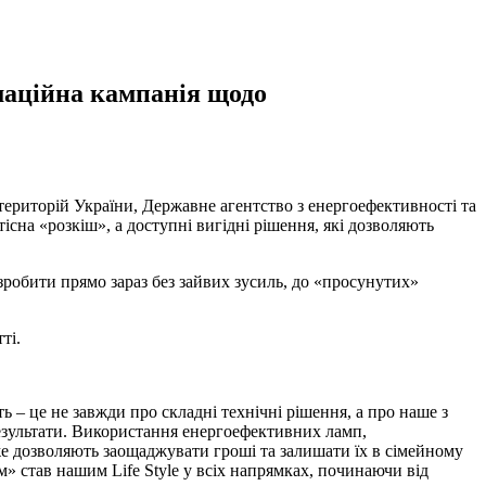
маційна кампанія щодо
 територій України, Державне агентство з енергоефективності та
існа «розкіш», а доступні вигідні рішення, які дозволяють
зробити прямо зараз без зайвих зусиль, до «просунутих»
ті.
 – це не завжди про складні технічні рішення, а про наше з
результати. Використання енергоефективних ламп,
же дозволяють заощаджувати гроші та залишати їх в сімейному
 став нашим Life Style у всіх напрямках, починаючи від