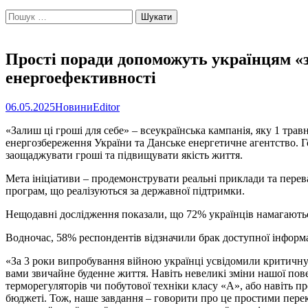
Пошук:
Прості поради допоможуть українцям «
енергоефективності
06.05.2025
Новини
Editor
«Залиш ці гроші для себе» – всеукраїнська кампанія, яку 1 тра
енергозбереження України та Данське енергетичне агентство. Го
заощаджувати гроші та підвищувати якість життя.
Мета ініціативи – продемонструвати реальні приклади та перев
програм, що реалізуються за державної підтримки.
Нещодавні дослідження показали, що 72% українців намагают
Водночас, 58% респондентів відзначили брак доступної інформа
«За 3 роки випробування війною українці усвідомили критичну 
вами звичайне буденне життя. Навіть невеликі зміни нашої пов
терморегуляторів чи побутової техніки класу «А», або навіть 
бюджеті. Тож, наше завдання – говорити про це простими пере