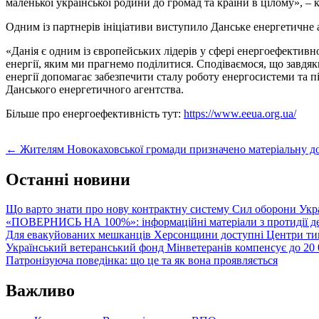
маленької української родини до громад та країни в цілому», 
Одним із партнерів ініціативи виступило Данське енергетичне 
«Данія є одним із європейських лідерів у сфері енергоефектив
енергії, яким ми прагнемо поділитися. Сподіваємося, що завдяк
енергії допомагає забезпечити сталу роботу енергосистеми та 
Данського енергетичного агентства.
Більше про енергоефективність тут:
https://www.eeua.org.ua/
Post
←
Жителям Новокаховської громади призначено матеріальну до
navigation
Останні новини
Що варто знати про нову контрактну систему Сил оборони Укр
«ПОВЕРНИСЬ НА 100%»: інформаційні матеріали з протидії де
Для евакуйованих мешканців Херсонщини доступні Центри тим
Український ветеранський фонд Мінветеранів компенсує до 20 0
Патронізуюча поведінка: що це та як вона проявляється
Важливо