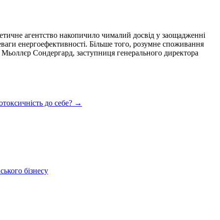
ргетичне агентство накопичило чималий досвід у заощадженні
реваги енергоефективності. Більше того, розумне споживання
ен Мьоллєр Сондергард, заступниця генерального директора
отоксичність до себе?
→
ського бізнесу