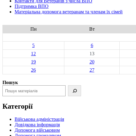
Контакти для Ветеранів з числа ВПО
Підтримка ВПО
Матеріальна допомога ветеранам та членам їх сімей
Пн
Вт
5
6
12
13
19
20
26
27
Пошук
Категорії
Військова адміністрація
Довідкова інформація
Допомога військовим
Допомога громадянам