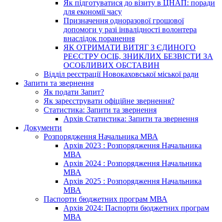
Як підготуватися до візиту в ЦНАП: поради
для економії часу
Призначення одноразової грошової
допомоги у разі інвалідності волонтера
внаслідок поранення
ЯК ОТРИМАТИ ВИТЯГ З ЄДИНОГО
РЕЄСТРУ ОСІБ, ЗНИКЛИХ БЕЗВІСТИ ЗА
ОСОБЛИВИХ ОБСТАВИН
Відділ реєстрації Новокаховської міської ради
Запити та звернення
Як подати Запит?
Як зареєструвати офіційне звернення?
Статистика: Запити та звернення
Архів Статистика: Запити та звернення
Документи
Розпорядження Начальника МВА
Архів 2023 : Розпорядження Начальника
МВА
Архів 2024 : Розпорядження Начальника
МВА
Архів 2025 : Розпорядження Начальника
МВА
Паспорти бюджетних програм МВА
Архів 2024: Паспорти бюджетних програм
МВА