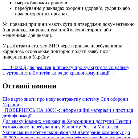
смерть близьких родичів;
перебування у закладах охорони здоров’я, судових або
правоохоронних органах.
Усі поважні причини мають бути підтверджені документально
(наприклад, запрошенням приймаючої сторони або
медичними довідками).
У разі втрати статусу ВПО через тривале перебування за
кордоном, особа може повторно подати заяву після
повернення в Україну.
Post
←
10 000 $ для реалізації проєкту про культуру та соціальну
згуртованість
Емпатія: ключ до кращої комунікації
→
navigation
Останні новини
Що варто знати про нову контрактну систему Сил оборони
України
«ПОВЕРНИСЬ НА 100%»: інформаційні матеріали з протидії
дезінформації
Для евакуйованих мешканців Херсонщини доступні Центри
тимчасового перебування у Кривому Розі та Миколаєві
Український ветеранський фонд Мінветеранів компенсує до
20 000 гривень на купівлю предметів та товарів для ведення