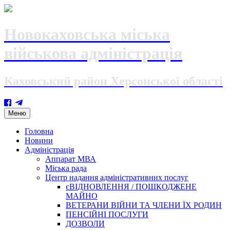
Новокаховська міська
військова адміністрація
Каховський район Херсонської області
Skip
Меню
to
content
Головна
Новини
Адміністрація
Аппарат МВА
Міська рада
Центр надання адміністративних послуг
єВІДНОВЛЕННЯ / ПОШКОДЖЕНЕ
МАЙНО
ВЕТЕРАНИ ВІЙНИ ТА ЧЛЕНИ ЇХ РОДИН
ПЕНСІЙНІ ПОСЛУГИ
ДОЗВОЛИ