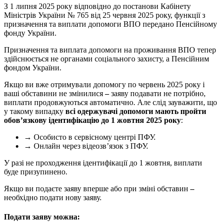
З 1 липня 2025 року відповідно до постанови Кабінету
Міністрів України № 765 від 25 червня 2025 року, функції з
призначення та виплати допомоги ВПО передано Пенсійному
фонду України.
Призначення та виплата допомоги на проживання ВПО тепер
здійснюється не органами соціального захисту, а Пенсійним
фондом України.
Якщо ви вже отримували допомогу по червень 2025 року і
ваші обставини не змінилися
–
заяву подавати не потрібно,
виплати продовжуються автоматично. Але слід зауважити, що
у такому випадку
всі одержувачі допомоги мають пройти
обов’язкову ідентифікацію
до 1 жовтня 2025 року
:
→ Особисто в сервісному центрі ПФУ.
→ Онлайн через відеозв’язок з ПФУ.
У разі не проходження ідентифікації до 1 жовтня, виплати
буде призупинено.
Якщо ви подаєте заяву вперше або при зміні обставин
–
необхідно подати нову заяву.
Подати заяву можна: