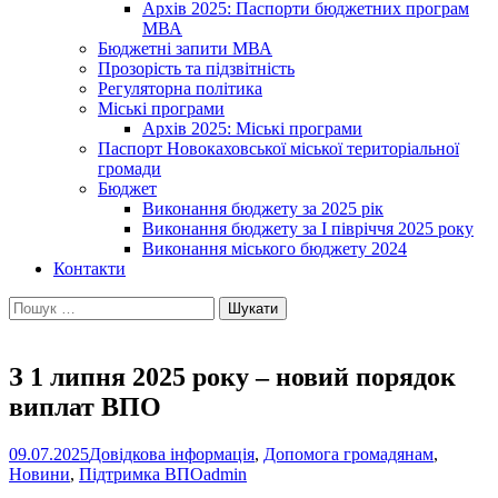
Архів 2025: Паспорти бюджетних програм
МВА
Бюджетні запити МВА
Прозорість та підзвітність
Регуляторна політика
Міські програми
Архів 2025: Міські програми
Паспорт Новокаховської міської територіальної
громади
Бюджет
Виконання бюджету за 2025 рік
Виконання бюджету за І півріччя 2025 року
Виконання міського бюджету 2024
Контакти
Пошук:
З 1 липня 2025 року – новий порядок
виплат ВПО
09.07.2025
Довідкова інформація
,
Допомога громадянам
,
Новини
,
Підтримка ВПО
admin