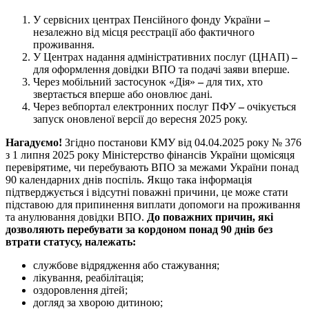
У сервісних центрах Пенсійного фонду України
–
незалежно від місця реєстрації або фактичного
проживання.
У Центрах надання адміністративних послуг (ЦНАП)
–
для оформлення довідки ВПО та подачі заяви вперше.
Через мобільний застосунок «Дія»
–
для тих, хто
звертається вперше або оновлює дані.
Через вебпортал електронних послуг ПФУ
–
очікується
запуск оновленої версії до вересня 2025 року.
Нагадуємо!
Згідно постанови КМУ від 04.04.2025 року № 376
з 1 липня 2025 року Міністерство фінансів України щомісяця
перевірятиме, чи перебувають ВПО за межами України понад
90 календарних днів поспіль. Якщо така інформація
підтверджується і відсутні поважні причини, це може стати
підставою для припинення виплати допомоги на проживання
та анулювання довідки ВПО.
До поважних причин, які
дозволяють перебувати за кордоном понад 90 днів без
втрати статусу, належать:
службове відрядження або стажування;
лікування, реабілітація;
оздоровлення дітей;
догляд за хворою дитиною;