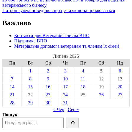
ветеранського бізнесу
Патронізуюча поведінка: що це та як вона проявляється
Важливо
Контакти для Ветеранів з числа ВПО
Підтримка ВПО
Матеріальна допомога ветеранам та членам їх сімей
Липень 2025
Пн
Вт
Ср
Чт
Пт
Сб
Нд
1
2
3
4
5
6
7
8
9
10
11
12
13
14
15
16
17
18
19
20
21
22
23
24
25
26
27
28
29
30
31
« Чер
Сер »
Пошук