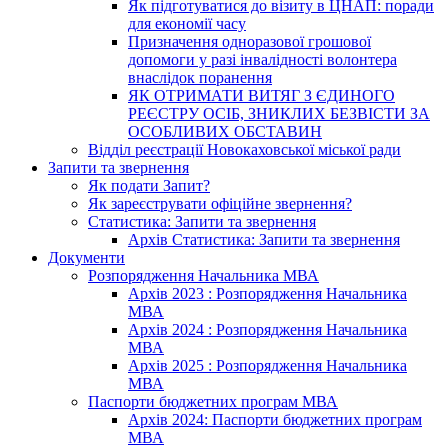
Як підготуватися до візиту в ЦНАП: поради
для економії часу
Призначення одноразової грошової
допомоги у разі інвалідності волонтера
внаслідок поранення
ЯК ОТРИМАТИ ВИТЯГ З ЄДИНОГО
РЕЄСТРУ ОСІБ, ЗНИКЛИХ БЕЗВІСТИ ЗА
ОСОБЛИВИХ ОБСТАВИН
Відділ реєстрації Новокаховської міської ради
Запити та звернення
Як подати Запит?
Як зареєструвати офіційне звернення?
Статистика: Запити та звернення
Архів Статистика: Запити та звернення
Документи
Розпорядження Начальника МВА
Архів 2023 : Розпорядження Начальника
МВА
Архів 2024 : Розпорядження Начальника
МВА
Архів 2025 : Розпорядження Начальника
МВА
Паспорти бюджетних програм МВА
Архів 2024: Паспорти бюджетних програм
МВА