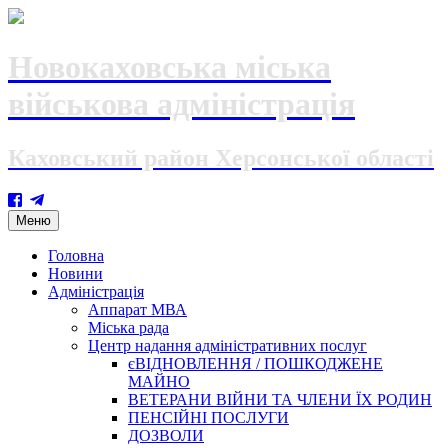
Новокаховська міська
військова адміністрація
Каховський район Херсонської області
Skip
Меню
to
content
Головна
Новини
Адміністрація
Аппарат МВА
Міська рада
Центр надання адміністративних послуг
єВІДНОВЛЕННЯ / ПОШКОДЖЕНЕ
МАЙНО
ВЕТЕРАНИ ВІЙНИ ТА ЧЛЕНИ ЇХ РОДИН
ПЕНСІЙНІ ПОСЛУГИ
ДОЗВОЛИ