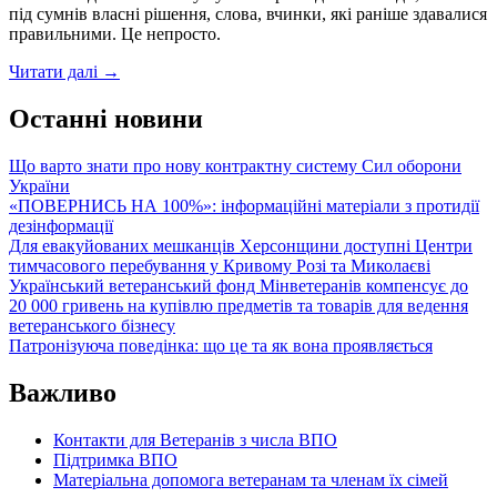
що
під сумнів власні рішення, слова, вчинки, які раніше здавалися
потребують
правильними. Це непросто.
відновлення
Як
Читати далі
→
пережити
неприємну
Останні новини
правду
про
Що варто знати про нову контрактну систему Сил оборони
людину,
України
яку
«ПОВЕРНИСЬ НА 100%»: інформаційні матеріали з протидії
добре
дезінформації
знаєш?
Для евакуйованих мешканців Херсонщини доступні Центри
тимчасового перебування у Кривому Розі та Миколаєві
Український ветеранський фонд Мінветеранів компенсує до
20 000 гривень на купівлю предметів та товарів для ведення
ветеранського бізнесу
Патронізуюча поведінка: що це та як вона проявляється
Важливо
Контакти для Ветеранів з числа ВПО
Підтримка ВПО
Матеріальна допомога ветеранам та членам їх сімей