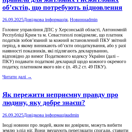
об’єктів, що потребують відновлення
26.09.2025
Довідкова інформація
,
Новини
admin
Головне управління ДПС у Херсонській області, Автономній
Республіці Крим та м. Севастополі повідомляє, що платник
податків зобов’язаний за кожний встановлений ПКУ звітний
період, в якому виникають об’єкти оподаткування, або у разі
наявності показників, які підлягають декларуванню,
відповідно до вимог Податкового кодексу України (далі –
ПКУ) подавати податкові декларації щодо кожного окремого
податку, платником якого він є (п. 49.2 ст. 49 ПКУ).
Декларація
Читати далі
→
з
податку
на
Як пережити неприємну правду про
нерухомість:
людину, яку добре знаєш?
правила
для
житлових
26.09.2025
Довідкова інформація
admin
і
нежитлових
Іноді новини про людей, яким ви довіряли, можуть вибити
об’єктів,
землю з-під ніг. Вони змушують переглядати спогади, ставити