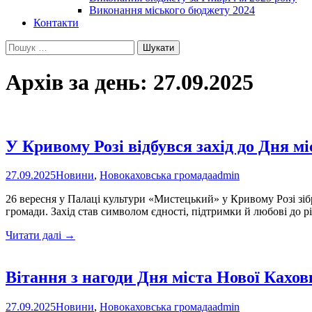
Виконання міського бюджету 2024
Контакти
Пошук:
Архів за день: 27.09.2025
У Кривому Розі відбувся захід до Дня м
27.09.2025
Новини
,
Новокаховська громада
admin
26 вересня у Палаці культури «Мистецький» у Кривому Розі зіб
громади. Захід став символом єдності, підтримки й любові до 
У
Читати далі
→
Кривому
Розі
відбувся
Вітання з нагоди Дня міста Нової Кахо
захід
до
27.09.2025
Новини
,
Новокаховська громада
admin
Дня