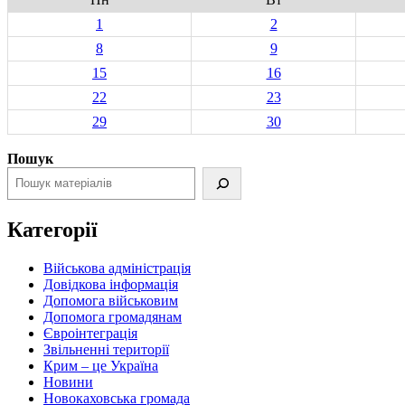
1
2
8
9
15
16
22
23
29
30
Пошук
Категорії
Військова адміністрація
Довідкова інформація
Допомога військовим
Допомога громадянам
Євроінтеграція
Звільненні території
Крим – це Україна
Новини
Новокаховська громада