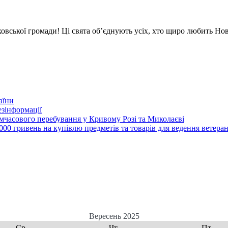
овської громади! Ці свята об’єднують усіх, хто щиро любить Нов
аїни
зінформації
часового перебування у Кривому Розі та Миколаєві
00 гривень на купівлю предметів та товарів для ведення ветеран
Вересень 2025
Ср
Чт
Пт