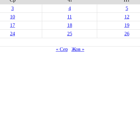
3
4
5
10
11
12
17
18
19
24
25
26
« Сер
Жов »