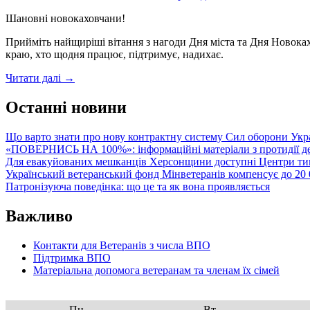
міста
Шановні новокаховчани!
Нової
Каховки
Прийміть найщиріші вітання з нагоди Дня міста та Дня Новоках
та
краю, хто щодня працює, підтримує, надихає.
Дня
громади
Вітання
Читати далі
→
з
нагоди
Останні новини
Дня
міста
Що варто знати про нову контрактну систему Сил оборони Укр
Нової
«ПОВЕРНИСЬ НА 100%»: інформаційні матеріали з протидії де
Каховки
Для евакуйованих мешканців Херсонщини доступні Центри тим
та
Український ветеранський фонд Мінветеранів компенсує до 20 0
Дня
Патронізуюча поведінка: що це та як вона проявляється
Новокаховської
громади
Важливо
Контакти для Ветеранів з числа ВПО
Підтримка ВПО
Матеріальна допомога ветеранам та членам їх сімей
Пн
Вт