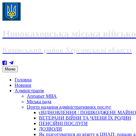
Новокаховська міська військо
Каховський район Херсонської області
Skip
Меню
to
content
Головна
Новини
Адміністрація
Аппарат МВА
Міська рада
Центр надання адміністративних послуг
єВІДНОВЛЕННЯ / ПОШКОДЖЕНЕ МАЙН
ВЕТЕРАНИ ВІЙНИ ТА ЧЛЕНИ ЇХ РОДИН
ПЕНСІЙНІ ПОСЛУГИ
ДОЗВОЛИ
Як підготуватися до візиту в ЦНАП: поради дл