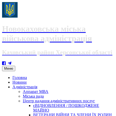
Новокаховська міська
військова адміністрація
Каховський район Херсонської області
Skip
Меню
to
content
Головна
Новини
Адміністрація
Аппарат МВА
Міська рада
Центр надання адміністративних послуг
єВІДНОВЛЕННЯ / ПОШКОДЖЕНЕ
МАЙНО
ВЕТЕРАНИ ВІЙНИ ТА ЧЛЕНИ ЇХ РОДИН