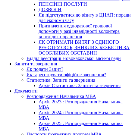
ПЕНСІЙНІ ПОСЛУГИ
ДОЗВОЛИ
Як підготуватися до візиту в ЦНАП: поради
для економії часу
Призначення одноразової грошової
допомоги у разі інвалідності волонтера
внаслідок поранення
ЯК ОТРИМАТИ ВИТЯГ З ЄДИНОГО
РЕЄСТРУ ОСІБ, ЗНИКЛИХ БЕЗВІСТИ ЗА
ОСОБЛИВИХ ОБСТАВИН
Відділ реєстрації Новокаховської міської ради
Запити та звернення
Як подати Запит?
Як зареєструвати офіційне звернення?
Статистика: Запити та звернення
Архів Статистика: Запити та звернення
Документи
Розпорядження Начальника МВА
Архів 2023 : Розпорядження Начальника
МВА
Архів 2024 : Розпорядження Начальника
МВА
Архів 2025 : Розпорядження Начальника
МВА
Паспорти бюджетних програм МВА