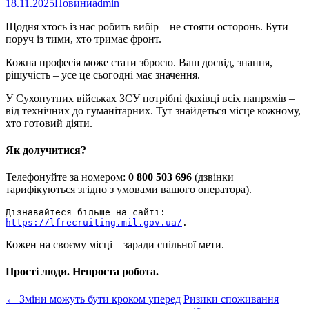
18.11.2025
Новини
admin
Щодня хтось із нас робить вибір – не стояти осторонь. Бути
поруч із тими, хто тримає фронт.
Кожна професія може стати зброєю. Ваш досвід, знання,
рішучість – усе це сьогодні має значення.
У Сухопутних військах ЗСУ потрібні фахівці всіх напрямів –
від технічних до гуманітарних. Тут знайдеться місце кожному,
хто готовий діяти.
Як долучитися?
Телефонуйте за номером:
0 800 503 696
(дзвінки
тарифікуються згідно з умовами вашого оператора).
Дізнавайтеся більше на сайті:
https://lfrecruiting.mil.gov.ua/
.
Кожен на своєму місці – заради спільної мети.
Прості люди. Непроста робота.
Post
←
Зміни можуть бути кроком уперед
Ризики споживання