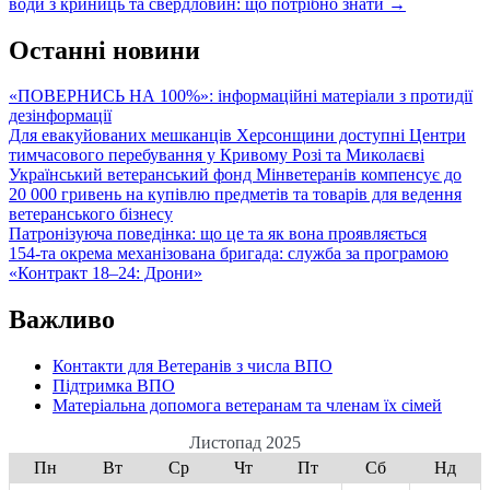
води з криниць та свердловин: що потрібно знати
→
navigation
Останні новини
«ПОВЕРНИСЬ НА 100%»: інформаційні матеріали з протидії
дезінформації
Для евакуйованих мешканців Херсонщини доступні Центри
тимчасового перебування у Кривому Розі та Миколаєві
Український ветеранський фонд Мінветеранів компенсує до
20 000 гривень на купівлю предметів та товарів для ведення
ветеранського бізнесу
Патронізуюча поведінка: що це та як вона проявляється
154-та окрема механізована бригада: служба за програмою
«Контракт 18–24: Дрони»
Важливо
Контакти для Ветеранів з числа ВПО
Підтримка ВПО
Матеріальна допомога ветеранам та членам їх сімей
Листопад 2025
Пн
Вт
Ср
Чт
Пт
Сб
Нд