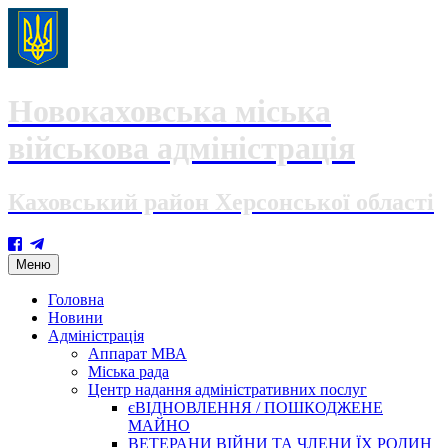
Новокаховська міська
військова адміністрація
Каховський район Херсонської області
Skip
Меню
to
content
Головна
Новини
Адміністрація
Аппарат МВА
Міська рада
Центр надання адміністративних послуг
єВІДНОВЛЕННЯ / ПОШКОДЖЕНЕ
МАЙНО
ВЕТЕРАНИ ВІЙНИ ТА ЧЛЕНИ ЇХ РОДИН