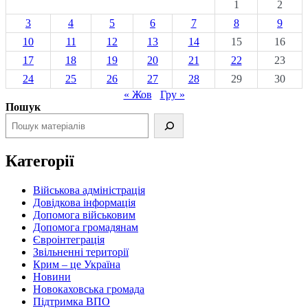
1
2
3
4
5
6
7
8
9
10
11
12
13
14
15
16
17
18
19
20
21
22
23
24
25
26
27
28
29
30
« Жов
Гру »
Пошук
Категорії
Військова адміністрація
Довідкова інформація
Допомога військовим
Допомога громадянам
Євроінтеграція
Звільненні території
Крим – це Україна
Новини
Новокаховська громада
Підтримка ВПО