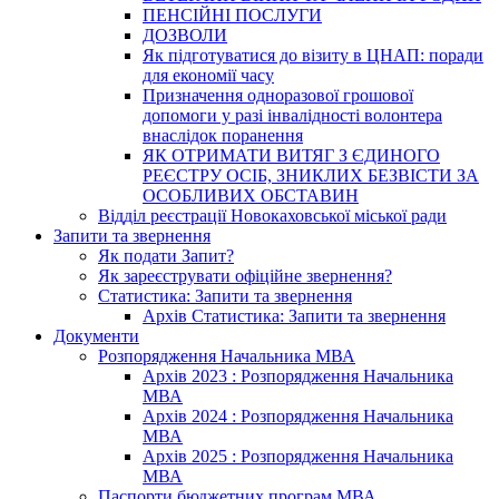
ПЕНСІЙНІ ПОСЛУГИ
ДОЗВОЛИ
Як підготуватися до візиту в ЦНАП: поради
для економії часу
Призначення одноразової грошової
допомоги у разі інвалідності волонтера
внаслідок поранення
ЯК ОТРИМАТИ ВИТЯГ З ЄДИНОГО
РЕЄСТРУ ОСІБ, ЗНИКЛИХ БЕЗВІСТИ ЗА
ОСОБЛИВИХ ОБСТАВИН
Відділ реєстрації Новокаховської міської ради
Запити та звернення
Як подати Запит?
Як зареєструвати офіційне звернення?
Статистика: Запити та звернення
Архів Статистика: Запити та звернення
Документи
Розпорядження Начальника МВА
Архів 2023 : Розпорядження Начальника
МВА
Архів 2024 : Розпорядження Начальника
МВА
Архів 2025 : Розпорядження Начальника
МВА
Паспорти бюджетних програм МВА